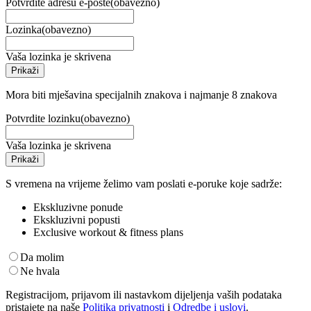
Potvrdite adresu e-pošte
(obavezno)
Lozinka
(obavezno)
Vaša lozinka je skrivena
Prikaži
Mora biti mješavina specijalnih znakova i najmanje 8 znakova
Potvrdite lozinku
(obavezno)
Vaša lozinka je skrivena
Prikaži
S vremena na vrijeme želimo vam poslati e-poruke koje sadrže:
Ekskluzivne ponude
Ekskluzivni popusti
Exclusive workout & fitness plans
Da molim
Ne hvala
Registracijom, prijavom ili nastavkom dijeljenja vaših podataka
pristajete na naše
Politika privatnosti
i
Odredbe i uslovi
.