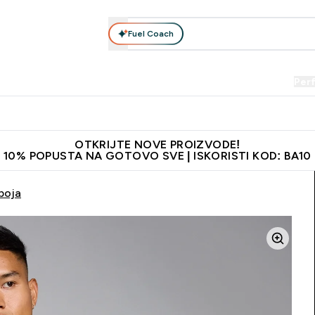
Fuel Coach
Prehrana
Odjeća
Vitamini
Snackovi
Vegan
Per
Enter Proteini submenu
Enter Prehrana submenu
Enter Odjeća submenu
Enter Vitamini submenu
Enter Snackovi 
Enter 
⌄
⌄
⌄
⌄
⌄
⌄
je adrese
Najkvalitetniji proizvodi
Najbolje cijene
Preporuči 
OTKRIJTE NOVE PROIZVODE!
10% POPUSTA NA GOTOVO SVE | ISKORISTI KOD: BA10
boja