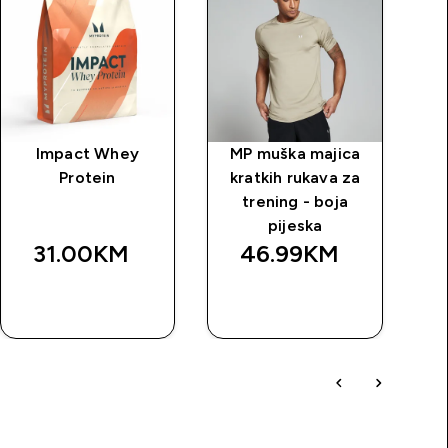
Impact Whey
MP muška majica
Kr
Protein
kratkih rukava za
trening - boja
pijeska
31.00KM‎
46.99KM‎
BRZA
BRZA
KUPOVINA
KUPOVINA