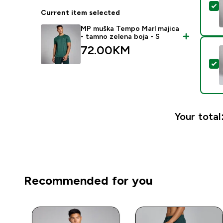
S
Current item selected
MP muška Tempo Marl majica
- tamno zelena boja - S
72.00KM‎
S
Your total
Recommended for you