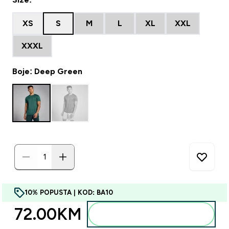
XS
S
M
L
XL
XXL
XXXL
Boje: Deep Green
10% POPUSTA | KOD: BA10
72.00KM‎
Dodajte u torbu