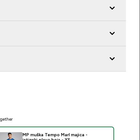
gether
MP muška Tempo Marl majica -
istinski plava boja - XS