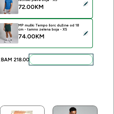
elect this product - MP muška Tempo Marl majica - istinski pla
72.00KM‎
MP muški Tempo šorc dužine od 18
cm - tamno zelena boja - XS
elect this product - MP muški Tempo šorc dužine od 18 cm - 
74.00KM‎
:
BAM 218.00‎
Add these to your routine