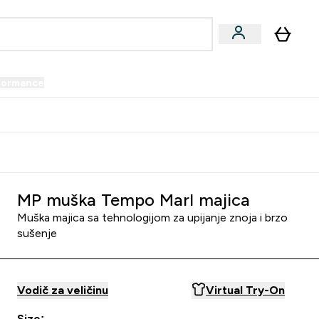
formance
submenu
Vegan submenu
Enter Performance submenu
⌄
prijatelju i zaradi 34 KM
MP muška Tempo Marl majica
Muška majica sa tehnologijom za upijanje znoja i brzo
sušenje
Vodič za veličinu
Virtual Try-On
Size: