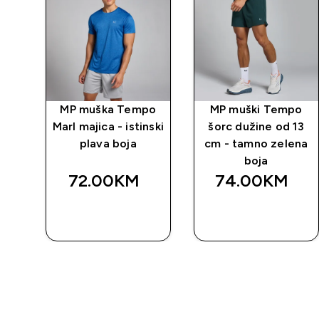
ca
MP muška Tempo
MP muški Tempo
za
Marl majica - istinski
šorc dužine od 13
plava boja
cm - tamno zelena
boja
72.00KM‎
74.00KM‎
BRZA
BRZA
KUPOVINA
KUPOVINA