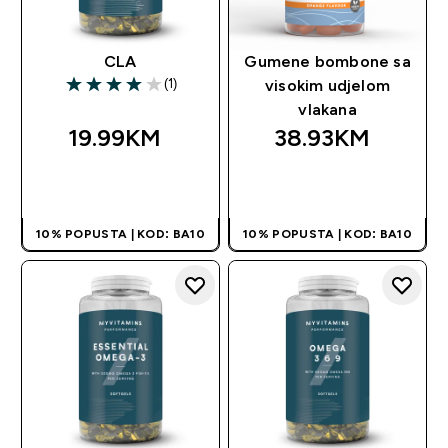
CLA
Gumene bombone sa
(1)
visokim udjelom
4 out of 5 stars
vlakana
19.99KM‎
38.93KM‎
BRZA KUPOVINA
BRZA KUPOVINA
10% POPUSTA | KOD: BA10
10% POPUSTA | KOD: BA10