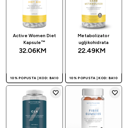
Active Women Diet
Metabolizator
Kapsule™
ugljikohidrata
32.06KM‎
22.49KM‎
BRZA KUPOVINA
BRZA KUPOVINA
10% POPUSTA | KOD: BA10
10% POPUSTA | KOD: BA10