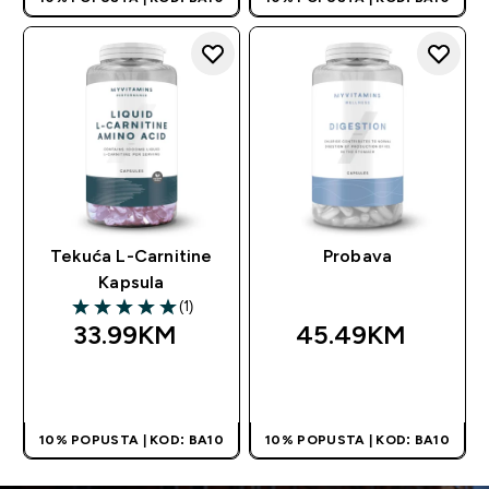
Tekuća L-Carnitine
Probava
Kapsula
(1)
5 out of 5 stars
33.99KM‎
45.49KM‎
BRZA KUPOVINA
BRZA KUPOVINA
10% POPUSTA | KOD: BA10
10% POPUSTA | KOD: BA10