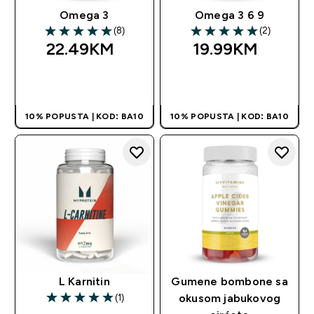
Omega 3
Omega 3 6 9
(8)
(2)
5 out of 5 stars
5 out of 5 stars
22.49KM‎
19.99KM‎
BRZA KUPOVINA
BRZA KUPOVINA
10% POPUSTA | KOD: BA10
10% POPUSTA | KOD: BA10
L Karnitin
Gumene bombone sa
(1)
okusom jabukovog
5 out of 5 stars