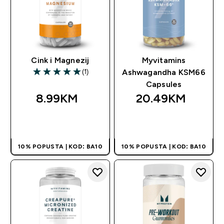
Cink i Magnezij
Myvitamins
(1)
Ashwagandha KSM66
5 out of 5 stars
Capsules
8.99KM‎
20.49KM‎
BRZA KUPOVINA
BRZA KUPOVINA
10% POPUSTA | KOD: BA10
10% POPUSTA | KOD: BA10