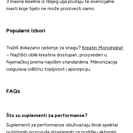
3 masne kiseline iz ribljeg ulja pružaju te esencijalne
masti koje tijelo ne može proizvesti samo.
Popularni Izbori
Tražiš dokazano rješenje za snagu?
Kreatin Monohidrat
– Najčišći oblik kreatina dostupan, proizveden u
Njemačkoj prema najvišim standardima. Mikronizacija
osigurava odličnu topljivost i apsorpciju.
FAQs
Što su suplementi za performanse?
Suplementi za performanse obuhvaćaju širok spektar
nutritivnih proizvoda dizajniranih za podršku aktivnim