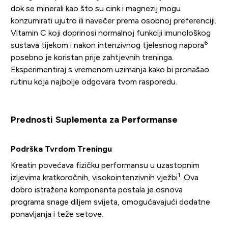
dok se minerali kao što su cink i magnezij mogu
konzumirati ujutro ili navečer prema osobnoj preferenciji.
Vitamin C koji doprinosi normalnoj funkciji imunološkog
6
sustava tijekom i nakon intenzivnog tjelesnog napora
posebno je koristan prije zahtjevnih treninga.
Eksperimentiraj s vremenom uzimanja kako bi pronašao
rutinu koja najbolje odgovara tvom rasporedu.
Prednosti Suplementa za Performanse
Podrška Tvrdom Treningu
Kreatin povećava fizičku performansu u uzastopnim
1
izljevima kratkoročnih, visokointenzivnih vježbi
. Ova
dobro istražena komponenta postala je osnova
programa snage diljem svijeta, omogućavajući dodatne
ponavljanja i teže setove.