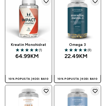
Kreatin Monohidrat
Omega 3
(1)
(8)
5 out of 5 stars
5 out of 5 stars
64.99KM‎
22.49KM‎
BRZA KUPOVINA
BRZA KUPOVINA
10% POPUSTA | KOD: BA10
10% POPUSTA | KOD: BA10