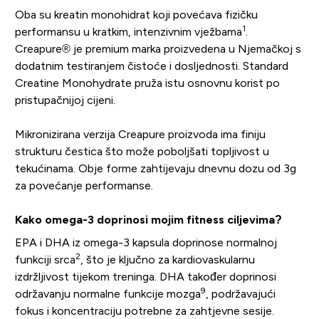
Oba su kreatin monohidrat koji povećava fizičku
1
performansu u kratkim, intenzivnim vježbama
.
Creapure® je premium marka proizvedena u Njemačkoj s
dodatnim testiranjem čistoće i dosljednosti. Standard
Creatine Monohydrate pruža istu osnovnu korist po
pristupačnijoj cijeni.
Mikronizirana verzija Creapure proizvoda ima finiju
strukturu čestica što može poboljšati topljivost u
tekućinama. Obje forme zahtijevaju dnevnu dozu od 3g
za povećanje performanse.
Kako omega-3 doprinosi mojim fitness ciljevima?
EPA i DHA iz omega-3 kapsula doprinose normalnoj
2
funkciji srca
, što je ključno za kardiovaskularnu
izdržljivost tijekom treninga. DHA također doprinosi
9
održavanju normalne funkcije mozga
, podržavajući
fokus i koncentraciju potrebne za zahtjevne sesije.