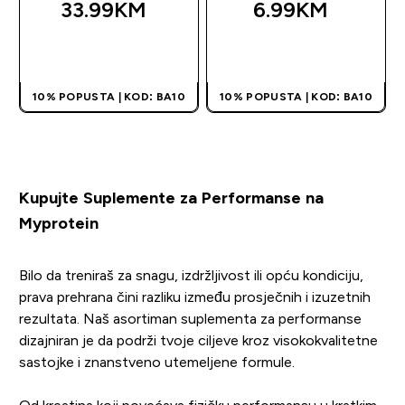
33.99KM‎
6.99KM‎
BRZA KUPOVINA
BRZA KUPOVINA
10% POPUSTA | KOD: BA10
10% POPUSTA | KOD: BA10
Kupujte Suplemente za Performanse na
Myprotein
Bilo da treniraš za snagu, izdržljivost ili opću kondiciju,
prava prehrana čini razliku između prosječnih i izuzetnih
rezultata. Naš asortiman suplementa za performanse
dizajniran je da podrži tvoje ciljeve kroz visokokvalitetne
sastojke i znanstveno utemeljene formule.