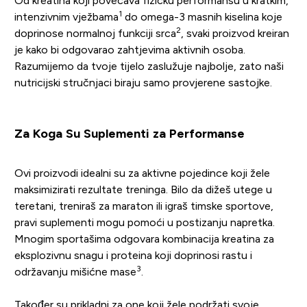
Od kreatina koji povećava fizičku performansu u kratkim,
1
intenzivnim vježbama
do omega-3 masnih kiselina koje
2
doprinose normalnoj funkciji srca
, svaki proizvod kreiran
je kako bi odgovarao zahtjevima aktivnih osoba.
Razumijemo da tvoje tijelo zaslužuje najbolje, zato naši
nutricijski stručnjaci biraju samo provjerene sastojke.
Za Koga Su Suplementi za Performanse
Ovi proizvodi idealni su za aktivne pojedince koji žele
maksimizirati rezultate treninga. Bilo da dižeš utege u
teretani, treniraš za maraton ili igraš timske sportove,
pravi suplementi mogu pomoći u postizanju napretka.
Mnogim sportašima odgovara kombinacija kreatina za
eksplozivnu snagu i proteina koji doprinosi rastu i
3
održavanju mišićne mase
.
Također su prikladni za one koji žele podržati svoje