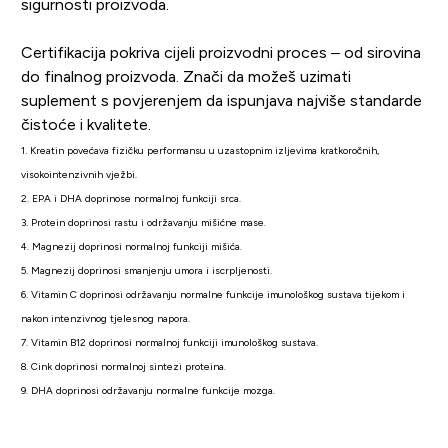
sigurnosti proizvoda.
Certifikacija pokriva cijeli proizvodni proces – od sirovina
do finalnog proizvoda. Znači da možeš uzimati
suplement s povjerenjem da ispunjava najviše standarde
čistoće i kvalitete.
1. Kreatin povećava fizičku performansu u uzastopnim izljevima kratkoročnih,
visokointenzivnih vježbi.
2. EPA i DHA doprinose normalnoj funkciji srca.
3. Protein doprinosi rastu i održavanju mišićne mase.
4. Magnezij doprinosi normalnoj funkciji mišića.
5. Magnezij doprinosi smanjenju umora i iscrpljenosti.
6. Vitamin C doprinosi održavanju normalne funkcije imunološkog sustava tijekom i
nakon intenzivnog tjelesnog napora.
7. Vitamin B12 doprinosi normalnoj funkciji imunološkog sustava.
8. Cink doprinosi normalnoj sintezi proteina.
9. DHA doprinosi održavanju normalne funkcije mozga.