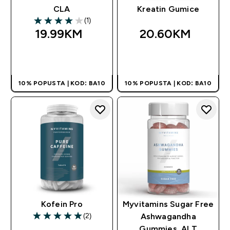
CLA
Kreatin Gumice
(1)
4 out of 5 stars
19.99KM‎
20.60KM‎
BRZA KUPOVINA
BRZA KUPOVINA
10% POPUSTA | KOD: BA10
10% POPUSTA | KOD: BA10
Kofein Pro
Myvitamins Sugar Free
(2)
Ashwagandha
5 out of 5 stars
Gummies, ALT