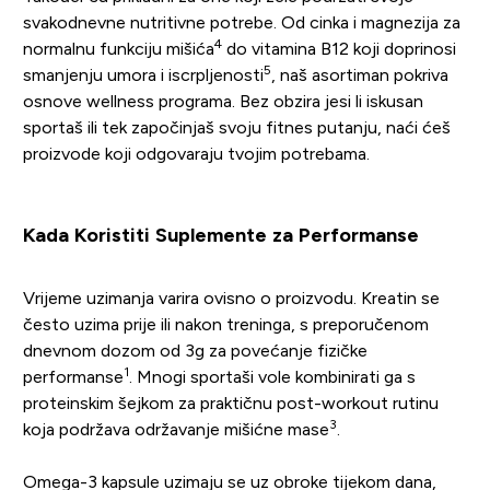
svakodnevne nutritivne potrebe. Od cinka i magnezija za
4
normalnu funkciju mišića
do vitamina B12 koji doprinosi
5
smanjenju umora i iscrpljenosti
, naš asortiman pokriva
osnove wellness programa. Bez obzira jesi li iskusan
sportaš ili tek započinjaš svoju fitnes putanju, naći ćeš
proizvode koji odgovaraju tvojim potrebama.
Kada Koristiti Suplemente za Performanse
Vrijeme uzimanja varira ovisno o proizvodu. Kreatin se
često uzima prije ili nakon treninga, s preporučenom
dnevnom dozom od 3g za povećanje fizičke
1
performanse
. Mnogi sportaši vole kombinirati ga s
proteinskim šejkom za praktičnu post-workout rutinu
3
koja podržava održavanje mišićne mase
.
Omega-3 kapsule uzimaju se uz obroke tijekom dana,