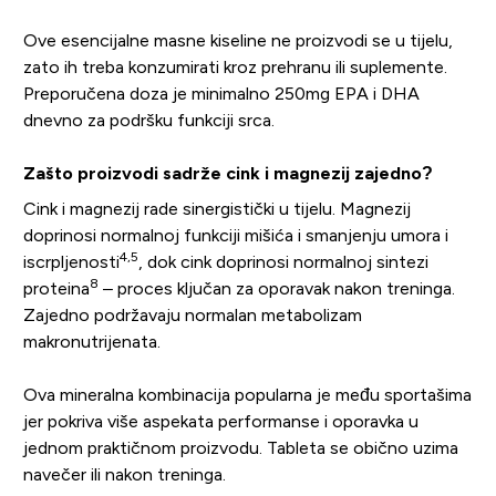
Ove esencijalne masne kiseline ne proizvodi se u tijelu,
zato ih treba konzumirati kroz prehranu ili suplemente.
Preporučena doza je minimalno 250mg EPA i DHA
dnevno za podršku funkciji srca.
Zašto proizvodi sadrže cink i magnezij zajedno?
Cink i magnezij rade sinergistički u tijelu. Magnezij
doprinosi normalnoj funkciji mišića i smanjenju umora i
4,5
iscrpljenosti
, dok cink doprinosi normalnoj sintezi
8
proteina
– proces ključan za oporavak nakon treninga.
Zajedno podržavaju normalan metabolizam
makronutrijenata.
Ova mineralna kombinacija popularna je među sportašima
jer pokriva više aspekata performanse i oporavka u
jednom praktičnom proizvodu. Tableta se obično uzima
navečer ili nakon treninga.