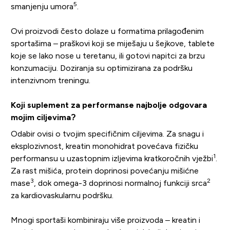
5
smanjenju umora
.
Ovi proizvodi često dolaze u formatima prilagođenim
sportašima – praškovi koji se miješaju u šejkove, tablete
koje se lako nose u teretanu, ili gotovi napitci za brzu
konzumaciju. Doziranja su optimizirana za podršku
intenzivnom treningu.
Koji suplement za performanse najbolje odgovara
mojim ciljevima?
Odabir ovisi o tvojim specifičnim ciljevima. Za snagu i
eksplozivnost, kreatin monohidrat povećava fizičku
1
performansu u uzastopnim izljevima kratkoročnih vježbi
.
Za rast mišića, protein doprinosi povećanju mišićne
3
2
mase
, dok omega-3 doprinosi normalnoj funkciji srca
za kardiovaskularnu podršku.
Mnogi sportaši kombiniraju više proizvoda – kreatin i