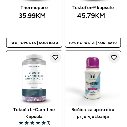
Thermopure
Testofen® kapsule
35.99KM‎
45.79KM‎
BRZA KUPOVINA
BRZA KUPOVINA
10% POPUSTA | KOD: BA10
10% POPUSTA | KOD: BA10
Tekuća L-Carnitine
Bočica za upotrebu
Kapsula
prije vježbanja
(1)
5 out of 5 stars