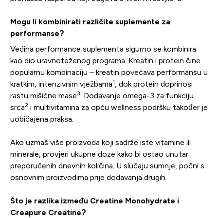
Mogu li kombinirati različite suplemente za
performanse?
Većina performance suplementa sigurno se kombinira
kao dio uravnoteženog programa. Kreatin i protein čine
popularnu kombinaciju – kreatin povećava performansu u
1
kratkim, intenzivnim vježbama
, dok protein doprinosi
3
rastu mišićne mase
. Dodavanje omega-3 za funkciju
2
srca
i multivitamina za opću wellness podršku također je
uobičajena praksa.
Ako uzmaš više proizvoda koji sadrže iste vitamine ili
minerale, provjeri ukupne doze kako bi ostao unutar
preporučenih dnevnih količina. U slučaju sumnje, počni s
osnovnim proizvodima prije dodavanja drugih.
Što je razlika između Creatine Monohydrate i
Creapure Creatine?