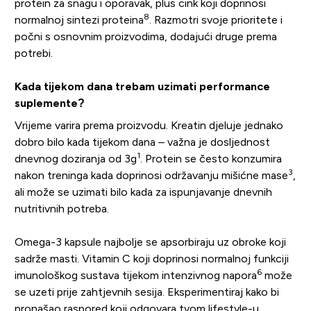
protein za snagu i oporavak, plus cink koji doprinosi
8
normalnoj sintezi proteina
. Razmotri svoje prioritete i
počni s osnovnim proizvodima, dodajući druge prema
potrebi.
Kada tijekom dana trebam uzimati performance
suplemente?
Vrijeme varira prema proizvodu. Kreatin djeluje jednako
dobro bilo kada tijekom dana – važna je dosljednost
1
dnevnog doziranja od 3g
. Protein se često konzumira
3
nakon treninga kada doprinosi održavanju mišićne mase
,
ali može se uzimati bilo kada za ispunjavanje dnevnih
nutritivnih potreba.
Omega-3 kapsule najbolje se apsorbiraju uz obroke koji
sadrže masti. Vitamin C koji doprinosi normalnoj funkciji
6
imunološkog sustava tijekom intenzivnog napora
može
se uzeti prije zahtjevnih sesija. Eksperimentiraj kako bi
pronašao raspored koji odgovara tvom lifestyle-u.