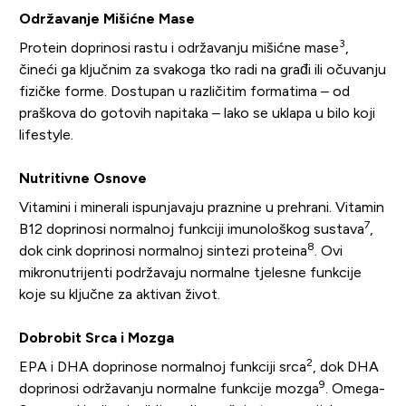
Održavanje Mišićne Mase
3
Protein doprinosi rastu i održavanju mišićne mase
,
čineći ga ključnim za svakoga tko radi na građi ili očuvanju
fizičke forme. Dostupan u različitim formatima – od
praškova do gotovih napitaka – lako se uklapa u bilo koji
lifestyle.
Nutritivne Osnove
Vitamini i minerali ispunjavaju praznine u prehrani. Vitamin
7
B12 doprinosi normalnoj funkciji imunološkog sustava
,
8
dok cink doprinosi normalnoj sintezi proteina
. Ovi
mikronutrijenti podržavaju normalne tjelesne funkcije
koje su ključne za aktivan život.
Dobrobit Srca i Mozga
2
EPA i DHA doprinose normalnoj funkciji srca
, dok DHA
9
doprinosi održavanju normalne funkcije mozga
. Omega-