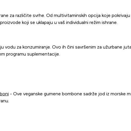
za različite svrhe. Od multivitaminskih opcija koje pokrivaju š
proizvode koji se uklapaju u vaš individualni režim ishrane.
u vodu za konzumiranje. Ovo ih čini savršenim za užurbane jutarnj
šem programu suplementacije.
boni
- Ove veganske gumene bombone sadrže jod iz morske maho
ranu.