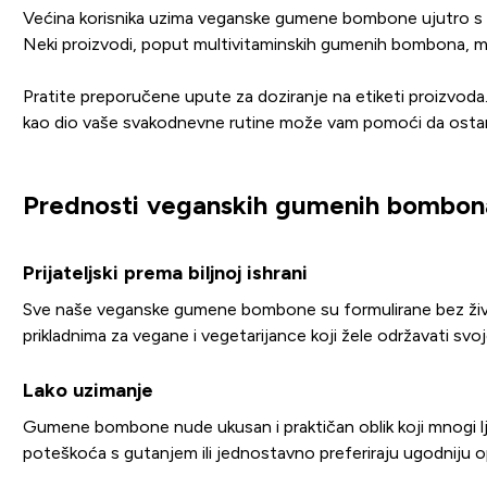
Većina korisnika uzima veganske gumene bombone ujutro s 
Neki proizvodi, poput multivitaminskih gumenih bombona, m
Pratite preporučene upute za doziranje na etiketi proizvod
kao dio vaše svakodnevne rutine može vam pomoći da ostanet
Prednosti veganskih gumenih bombon
Prijateljski prema biljnoj ishrani
Sve naše veganske gumene bombone su formulirane bez životinj
prikladnima za vegane i vegetarijance koji žele održavati sv
Lako uzimanje
Gumene bombone nude ukusan i praktičan oblik koji mnogi lju
poteškoća s gutanjem ili jednostavno preferiraju ugodniju o