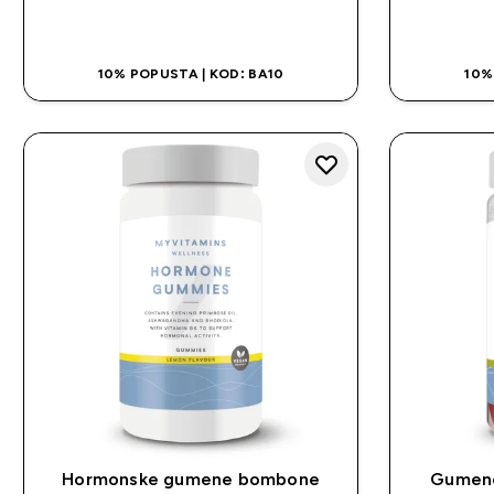
BRZA KUPOVINA
10% POPUSTA | KOD: BA10
10%
Hormonske gumene bombone
Gumene