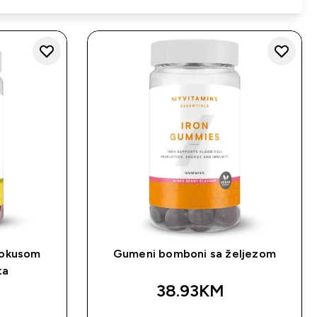
okusom
Gumeni bomboni sa željezom
ta
38.93KM‎