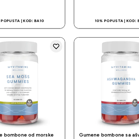
BRZA KUPOVINA
BRZA KUPOVI
 POPUSTA | KOD: BA10
10% POPUSTA | KOD: 
 bombone od morske
Gumene bombone sa a