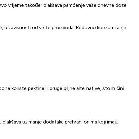
Ovo vrijeme također olakšava pamćenje vaše dnevne doze.
e, u zavisnosti od vrste proizvoda. Redovno konzumiranje
koriste pektine ili druge biljne alternative, što ih čini
t olakšava uzimanje dodataka prehrani onima koji imaju