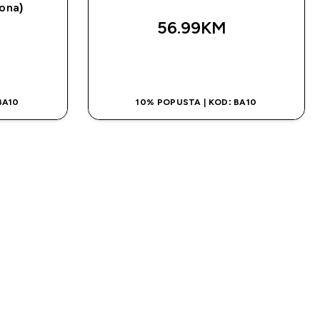
ona)
56.99KM‎
NA
BRZA KUPOVINA
BA10
10% POPUSTA | KOD: BA10