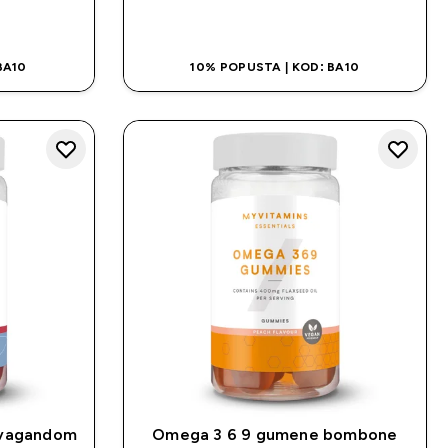
NA
BRZA KUPOVINA
BA10
10% POPUSTA | KOD: BA10
švagandom
Omega 3 6 9 gumene bombone