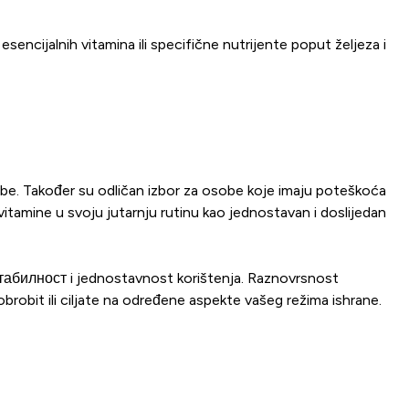
ncijalnih vitamina ili specifične nutrijente poput željeza i
ebe. Također su odličan izbor za osobe koje imaju poteškoća
vitamine u svoju jutarnju rutinu kao jednostavan i doslijedan
ртабилност i jednostavnost korištenja. Raznovrsnost
brobit ili ciljate na određene aspekte vašeg režima ishrane.