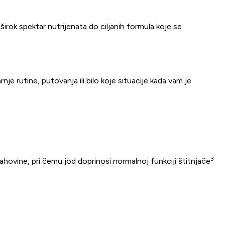
irok spektar nutrijenata do ciljanih formula koje se
e rutine, putovanja ili bilo koje situacije kada vam je
3
vine, pri čemu jod doprinosi normalnoj funkciji štitnjače