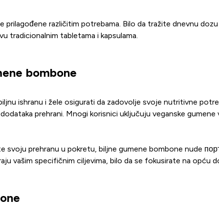
ilagođene različitim potrebama. Bilo da tražite dnevnu dozu ese
vu tradicionalnim tabletama i kapsulama.
umene bombone
jnu ishranu i žele osigurati da zadovolje svoje nutritivne potr
ja dodataka prehrani. Mnogi korisnici uključuju veganske gumene 
držite svoju prehranu u pokretu, biljne gumene bombone nude по
u vašim specifičnim ciljevima, bilo da se fokusirate na opću do
bone