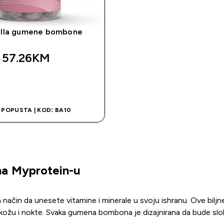
lla gumene bombone
57.26KM‎
BRZA KUPOVINA
 POPUSTA | KOD: BA10
a Myprotein-u
način da unesete vitamine i minerale u svoju ishranu. Ove bil
 kožu i nokte. Svaka gumena bombona je dizajnirana da bude slob