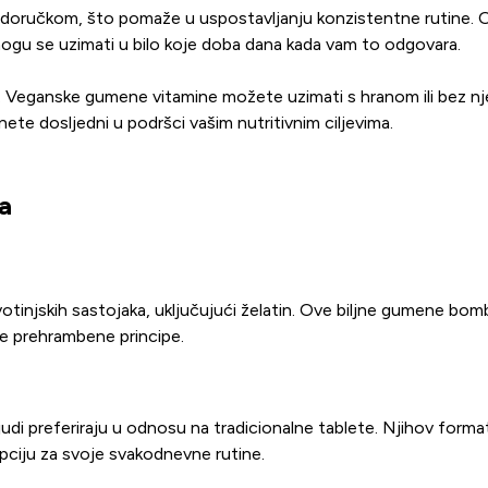
doručkom, što pomaže u uspostavljanju konzistentne rutine. 
ogu se uzimati u bilo koje doba dana kada vam to odgovara.
a. Veganske gumene vitamine možete uzimati s hranom ili bez nj
e dosljedni u podršci vašim nutritivnim ciljevima.
a
skih sastojaka, uključujući želatin. Ove biljne gumene bombone 
oje prehrambene principe.
di preferiraju u odnosu na tradicionalne tablete. Njihov forma
pciju za svoje svakodnevne rutine.