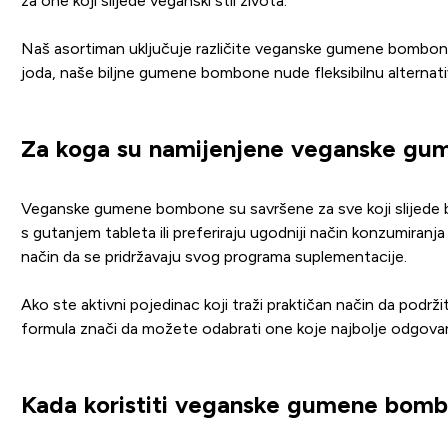
za one koji slijede veganski stil života.
Naš asortiman uključuje različite veganske gumene bombone pr
joda, naše biljne gumene bombone nude fleksibilnu alternati
Za koga su namijenjene veganske g
Veganske gumene bombone su savršene za sve koji slijede bil
s gutanjem tableta ili preferiraju ugodniji način konzumiran
način da se pridržavaju svog programa suplementacije.
Ako ste aktivni pojedinac koji traži praktičan način da po
formula znači da možete odabrati one koje najbolje odgovaraj
Kada koristiti veganske gumene bom