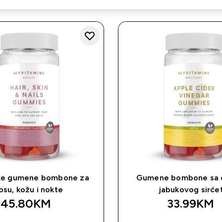
ke gumene bombone za
Gumene bombone sa 
osu, kožu i nokte
jabukovog sirće
45.80KM‎
33.99KM‎