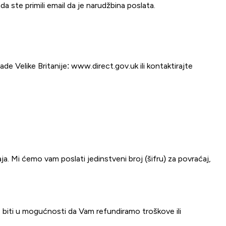
 ste primili email da je narudžbina poslata.
e Velike Britanije: www.direct.gov.uk ili kontaktirajte
ja. Mi ćemo vam poslati jedinstveni broj (šifru) za povraćaj,
o biti u mogućnosti da Vam refundiramo troškove ili