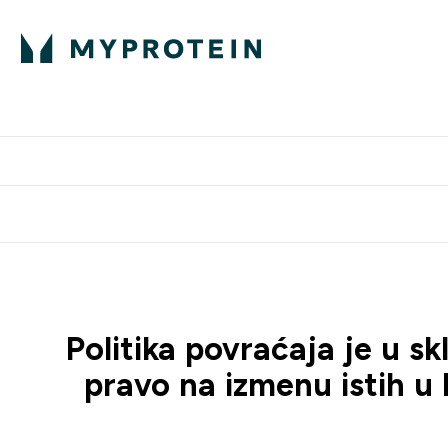
Proteini
Dostavljamo do tvo
Politika povraćaja je u s
pravo na izmenu istih u 