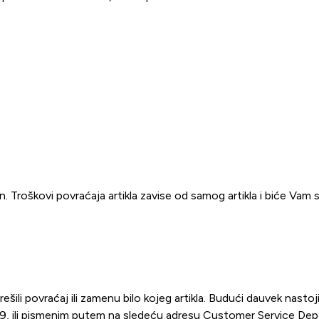
 Troškovi povraćaja artikla zavise od samog artikla i biće Vam s
rešili povraćaj ili zamenu bilo kojeg artikla. Budući dauvek na
9, ili pismenim putem na sledeću adresu Customer Service De