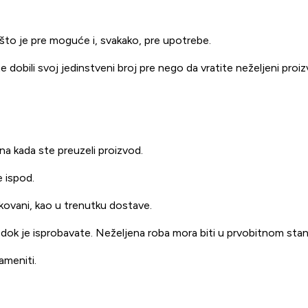
e što je pre moguće i, svakako, pre upotrebe.
 dobili svoj jedinstveni broj pre nego da vratite neželjeni proiz
a kada ste preuzeli proizvod.
 ispod.
pakovani, kao u trenutku dostave.
 dok je isprobavate. Neželjena roba mora biti u prvobitnom stan
ameniti.