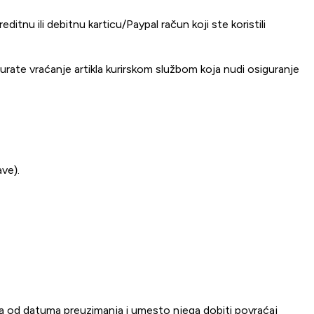
tnu ili debitnu karticu/Paypal račun koji ste koristili
urate vraćanje artikla kurirskom službom koja nudi osiguranje
ave).
dana od datuma preuzimanja i umesto njega dobiti povraćaj