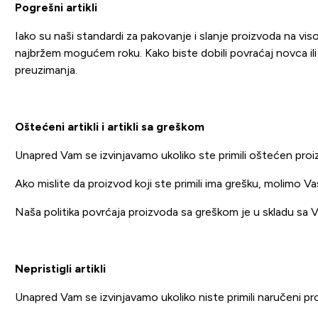
Pogrešni artikli
Iako su naši standardi za pakovanje i slanje proizvoda na v
najbržem mogućem roku.
Kako biste dobili povraćaj novca il
preuzimanja.
Oštećeni artikli i artikli sa greškom
Unapred Vam se izvinjavamo ukoliko ste primili oštećen pro
Ako mislite da proizvod koji ste primili ima grešku, molimo Va
Naša politika povrćaja proizvoda sa greškom je u skladu sa
Nepristigli artikli
Unapred Vam se izvinjavamo ukoliko niste primili naručeni 