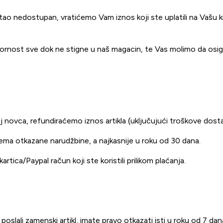
o nedostupan, vratićemo Vam iznos koji ste uplatili na Vašu kredi
govornost sve dok ne stigne u naš magacin, te Vas molimo da osig
aj novca, refundiraćemo iznos artikla (uključujući troškove dost
jema otkazane narudžbine, a najkasnije u roku od 30 dana.
tica/Paypal račun koji ste koristili prilikom plaćanja.
m poslali zamenski artikl, imate pravo otkazati isti u roku od 7 