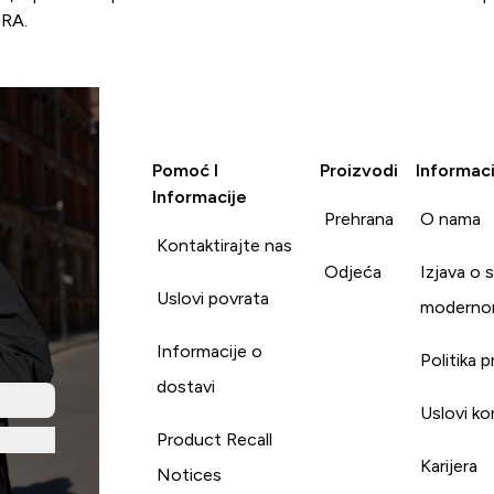
7RA.
Pomoć I
Proizvodi
Informaci
Informacije
Prehrana
O nama
Kontaktirajte nas
Odjeća
Izjava o 
Uslovi povrata
moderno
Informacije o
Politika p
dostavi
Uslovi ko
Product Recall
Karijera
Notices