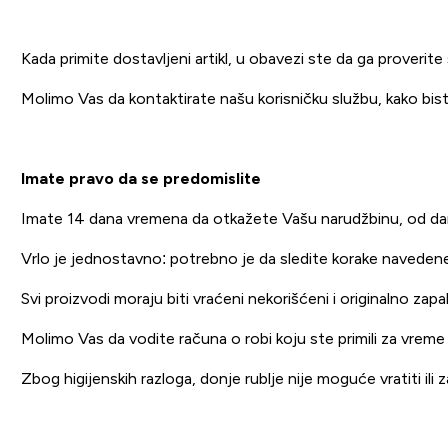
Kada primite dostavljeni artikl, u obavezi ste da ga proverit
Molimo Vas da kontaktirate našu korisničku službu, kako biste
Imate pravo da se predomislite
Imate 14 dana vremena da otkažete Vašu narudžbinu, od dan
Vrlo je jednostavno: potrebno je da sledite korake navedene
Svi proizvodi moraju biti vraćeni nekorišćeni i originalno za
Molimo Vas da vodite računa o robi koju ste primili za vreme
Zbog higijenskih razloga, donje rublje nije moguće vratiti ili z