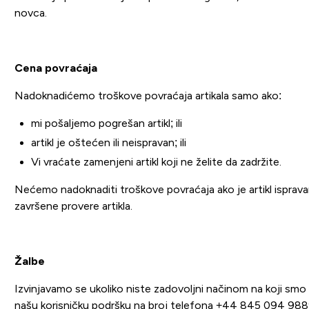
novca.
Cena povraćaja
Nadoknadićemo troškove povraćaja artikala samo ako:
mi pošaljemo pogrešan artikl; ili
artikl je oštećen ili neispravan; ili
Vi vraćate zamenjeni artikl koji ne želite da zadržite.
Nećemo nadoknaditi troškove povraćaja ako je artikl ispravan.
završene provere artikla.
Žalbe
Izvinjavamo se ukoliko niste zadovoljni načinom na koji smo 
našu korisničku podršku na broj telefona +44 845 094 988