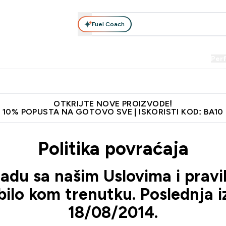
Fuel Coach
Prehrana
Odjeća
Vitamini
Snackovi
Vegan
Per
Enter Proteini submenu
Enter Prehrana submenu
Enter Odjeća submenu
Enter Vitamini submenu
Enter Snackovi 
Enter 
⌄
⌄
⌄
⌄
⌄
⌄
je adrese
Najkvalitetniji proizvodi
Najbolje cijene
Preporuči 
OTKRIJTE NOVE PROIZVODE!
10% POPUSTA NA GOTOVO SVE | ISKORISTI KOD: BA10
Politika povraćaja
kladu sa našim
Uslovima i pravi
bilo kom trenutku. Poslednja 
18/08/2014.