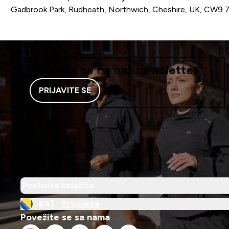
Gadbrook Park, Rudheath, Northwich, Cheshire, UK, CW9 
Prijavite se na naš newsletter
PRIJAVITE SE
Postavke kolačića
BA |
Promjena
Povežite se sa nama