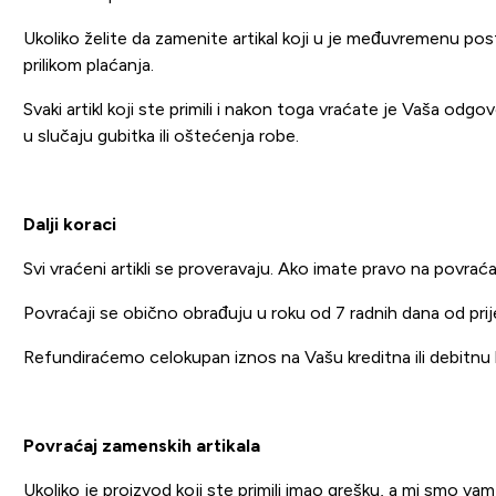
Ukoliko želite da zamenite artikal koji u je međuvremenu posta
prilikom plaćanja.
Svaki artikl koji ste primili i nakon toga vraćate je Vaša od
u slučaju gubitka ili oštećenja robe.
Dalji koraci
Svi vraćeni artikli se proveravaju. Ako imate pravo na povrać
Povraćaji se obično obrađuju u roku od 7 radnih dana od pri
Refundiraćemo celokupan iznos na Vašu kreditna ili debitnu kar
Povraćaj zamenskih artikala
Ukoliko je proizvod koji ste primili imao grešku, a mi smo va