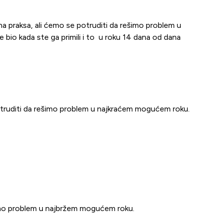
na praksa, ali ćemo se potruditi da rešimo problem u
e bio kada ste ga primili i to u roku 14 dana od dana
otruditi da rešimo problem u najkraćem mogućem roku.
šimo problem u najbržem mogućem roku.