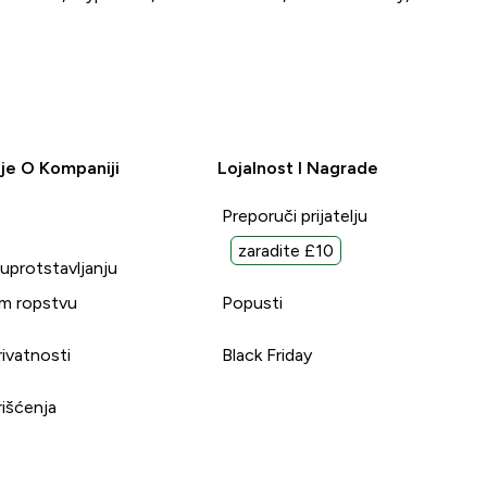
je O Kompaniji
Lojalnost I Nagrade
Preporuči prijatelju
zaradite £10
suprotstavljanju
m ropstvu
Popusti
rivatnosti
Black Friday
rišćenja