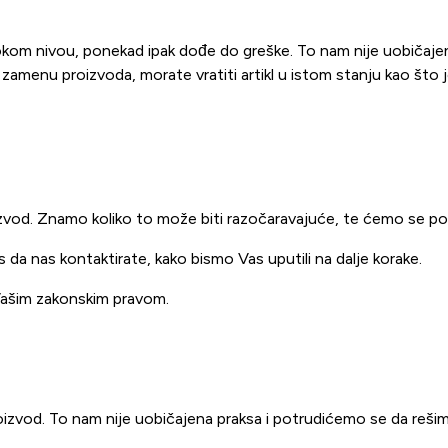
isokom nivou, ponekad ipak dođe do greške. To nam nije uobičaje
i zamenu proizvoda, morate vratiti artikl u istom stanju kao što j
izvod. Znamo koliko to može biti razočaravajuće, te ćemo se p
s da nas kontaktirate, kako bismo Vas uputili na dalje korake.
 Vašim zakonskim pravom.
proizvod. To nam nije uobičajena praksa i potrudićemo se da re