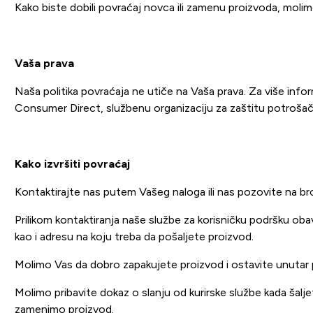
Kako biste dobili povraćaj novca ili zamenu proizvoda, moli
Vaša prava
Naša politika povraćaja ne utiče na Vaša prava.
Za više infor
Consumer Direct, službenu organizaciju za zaštitu potroša
Kako izvršiti povraćaj
Kontaktirajte nas putem Vašeg naloga ili nas pozovite na 
Prilikom kontaktiranja naše službe za korisničku podršku obav
kao i adresu na koju treba da pošaljete proizvod.
Molimo Vas da dobro zapakujete proizvod i ostavite unutar p
Molimo pribavite dokaz o slanju od kurirske službe kada šal
zamenimo proizvod.