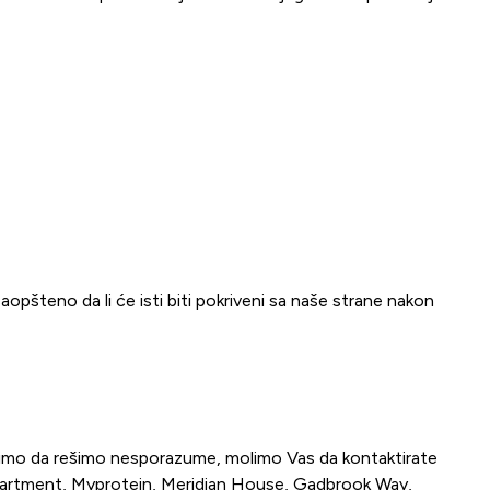
aopšteno da li će isti biti pokriveni sa naše strane nakon
stojimo da rešimo nesporazume, molimo Vas da kontaktirate
partment, Myprotein, Meridian House, Gadbrook Way,