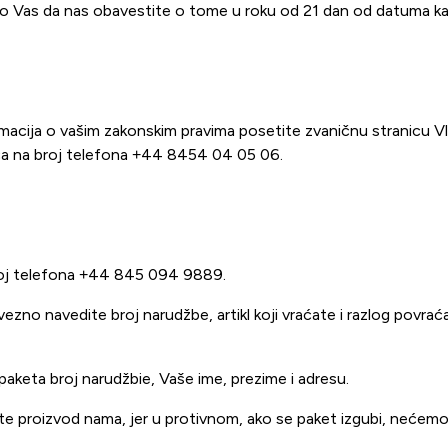
mo Vas da nas obavestite o tome u roku od 21 dan od datuma kada
macija o vašim zakonskim pravima posetite zvaničnu stranicu Vlad
ča na broj telefona +44 8454 04 05 06.
broj telefona +44 845 094 9889.
ezno navedite broj narudžbe, artikl koji vraćate i razlog povraća
aketa broj narudžbie, Vaše ime, prezime i adresu.
jete proizvod nama, jer u protivnom, ako se paket izgubi, nećem