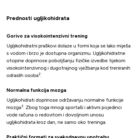
Prednosti ugljikohidrata
Gorivo za visokointenzivni trening
Ugljikohidratni praškovi dolaze u formi koja se lako miješa
s vodom i brzo je dostupna organizmu. Ugljikohidratne
otopine doprinose poboljšanju fizičke izvedbe tijekom
visokointenzivnog i dugotrajnog vježbanja kod treniranih
2
odraslih osoba
.
Normalna funkcija mozga
Ugljikohidrati doprinose održavanju normalne funkcije
3
mozga
. Zbog toga mnogi sportaši i aktivni pojedinci
vode računa o redovitom i dovoljnom unosu
ugljikohidrata kroz dan, ne samo oko treninga.
Praktični formati za svakodnevnu upotrebu