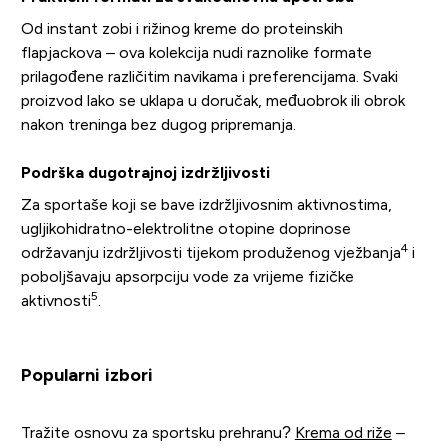
Od instant zobi i rižinog kreme do proteinskih
flapjackova – ova kolekcija nudi raznolike formate
prilagođene različitim navikama i preferencijama. Svaki
proizvod lako se uklapa u doručak, međuobrok ili obrok
nakon treninga bez dugog pripremanja.
Podrška dugotrajnoj izdržljivosti
Za sportaše koji se bave izdržljivosnim aktivnostima,
ugljikohidratno-elektrolitne otopine doprinose
4
održavanju izdržljivosti tijekom produženog vježbanja
i
poboljšavaju apsorpciju vode za vrijeme fizičke
5
aktivnosti
.
Popularni izbori
Tražite osnovu za sportsku prehranu?
Krema od riže
–