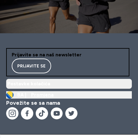
Prijavite se na naš newsletter
PRIJAVITE SE
Postavke kolačića
BA |
Promjena
Povežite se sa nama