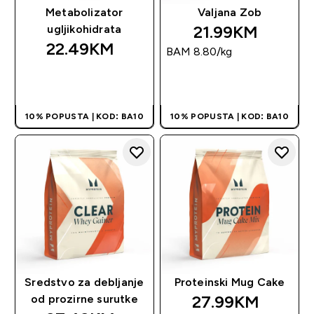
Metabolizator
Valjana Zob
21.99KM‎
ugljikohidrata
22.49KM‎
BAM 8.80‎/kg
BRZA KUPOVINA
BRZA KUPOVINA
10% POPUSTA | KOD: BA10
10% POPUSTA | KOD: BA10
Sredstvo za debljanje
Proteinski Mug Cake
27.99KM‎
od prozirne surutke