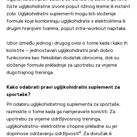
čiste ugljikohidratne izvore poput rižinog kreme ili instant
zobi. Ugljikohidratni suplementi mogu biti složenije
formule koje kombiniraju ugljikohidrate s elektrolitima ili
drugim hranjivim tvarima, poput intra-workout napitaka.
Izbor između jednog i drugog ovisi o tome kada i kako ih
koristite – jednostavan ugljikohidratni prah dobro
funkcionira kao fleksibilan dodatak obrocima, dok su
složenije formule prikladnije za upotrebu za vrijeme
dugotrajnog treninga.
Kako odabrati pravi ugljikohidratni suplement za
sportaše?
Pri odabiru ugljikohidratnog suplementa za sportaše,
razmislite o tome kada ga namjeravate koristiti. Za
upotrebu za vrijeme izdržljivosnog treninga,
ugljikohidratno-elektrolitne otopine prikladne su jer
4
doprinose održavanju izdržljivosti
. Za doručak ili