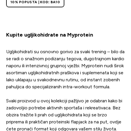
10% POPUSTA | KOD: BA10
Kupite ugljikohidrate na Myprotein
Ugljikohidrati su osnovno gorivo za svaki trening – bilo da
se radi o snažnom podizanju tegova, dugotrajnom kardio
naporu ili intenzivnoj grupnoj vježbi. Myprotein nudi širok
asortiman ugljikohidratnih praškova i suplemenata koji se
lako uklapaju u svakodnevnu rutinu, od instant zobenih
pahuljica do specijaliziranih intra-workout formula.
Svaki proizvod u ovoj kolekciji pažljivo je odabran kako bi
zadovoljio potrebe aktivnih sportaša i rekreativaca. Bez
obzira tražite li prah od ugljikohidrata koji se brzo
priprema ili praktičan proteinski flapjack za na put, ovdje
ćete pronaći format koji odgovara vašem stilu života.