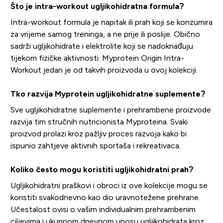
Što je intra-workout ugljikohidratna formula?
Intra-workout formula je napitak ili prah koji se konzumira
za vrijeme samog treninga, a ne prije ili poslije. Obično
sadrži ugljikohidrate i elektrolite koji se nadoknađuju
tijekom fizičke aktivnosti. Myprotein Origin Intra-
Workout jedan je od takvih proizvoda u ovoj kolekciji.
Tko razvija Myprotein ugljikohidratne suplemente?
Sve ugljikohidratne suplemente i prehrambene proizvode
razvija tim stručnih nutricionista Myproteina. Svaki
proizvod prolazi kroz pažljiv proces razvoja kako bi
ispunio zahtjeve aktivnih sportaša i rekreativaca.
Koliko često mogu koristiti ugljikohidratni prah?
Ugljikohidratni praškovi i obroci iz ove kolekcije mogu se
koristiti svakodnevno kao dio uravnotežene prehrane.
Učestalost ovisi o vašim individualnim prehrambenim
ciljevima i ukupnom dnevnom unosu ugljikohidrata kroz