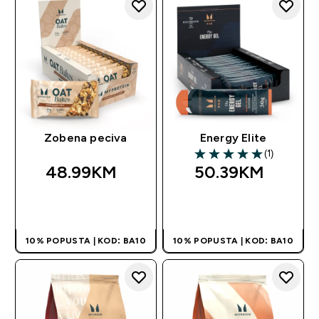
Zobena peciva
Energy Elite
(1)
5 out of 5 stars
48.99KM‎
50.39KM‎
BRZA KUPOVINA
BRZA KUPOVINA
10% POPUSTA | KOD: BA10
10% POPUSTA | KOD: BA10