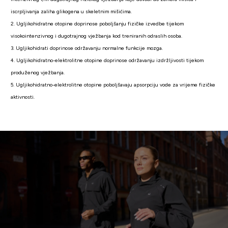
iscrpljivanja zaliha glikogena u skeletnim mišićima.
2. Ugljikohidratne otopine doprinose poboljšanju fizičke izvedbe tijekom
visokointenzivnog i dugotrajnog vježbanja kod treniranih odraslih osoba.
3. Ugljikohidrati doprinose održavanju normalne funkcije mozga.
4. Ugljikohidratno-elektrolitne otopine doprinose održavanju izdržljivosti tijekom
produženog vježbanja.
5. Ugljikohidratno-elektrolitne otopine poboljšavaju apsorpciju vode za vrijeme fizičke
aktivnosti.