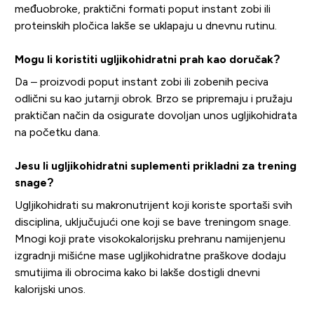
međuobroke, praktični formati poput instant zobi ili
proteinskih pločica lakše se uklapaju u dnevnu rutinu.
Mogu li koristiti ugljikohidratni prah kao doručak?
Da – proizvodi poput instant zobi ili zobenih peciva
odlični su kao jutarnji obrok. Brzo se pripremaju i pružaju
praktičan način da osigurate dovoljan unos ugljikohidrata
na početku dana.
Jesu li ugljikohidratni suplementi prikladni za trening
snage?
Ugljikohidrati su makronutrijent koji koriste sportaši svih
disciplina, uključujući one koji se bave treningom snage.
Mnogi koji prate visokokalorijsku prehranu namijenjenu
izgradnji mišićne mase ugljikohidratne praškove dodaju
smutijima ili obrocima kako bi lakše dostigli dnevni
kalorijski unos.