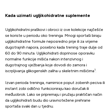
Kada uzimati ugljikohidratne suplemente
Ugljikohidratni praškovi i obroci iz ove kolekcije najčešće
se koriste u periodu oko treninga. Mnogi sportaši biraju
ugljikohidratne formule neposredno prije ili za vrijeme
dugotrajnih napora, posebno kada trening traje dulje od
60 do 90 minuta. Ugljikohidrati doprinose oporavku
normalne funkcije mišića nakon intenzivnog i
dugotrajnog vježbanja koje dovodi do zamora i
1
iscrpljivanja glikogenskih zaliha u skeletnim mišićima
.
Izvan perioda treninga, namirnice poput zobenih peciva ili
instant zobi odlično funkcioniraju kao doručak ili
međuobrok. Lako se pripremaju i pružaju praktičan način
da ugljikohidrati budu dio uravnotežene prehrane
sportaša svaki dan u tjednu.