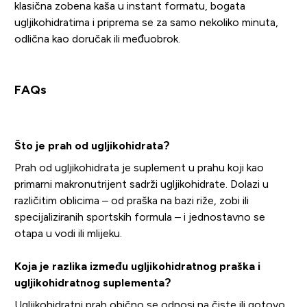
klasična zobena kaša u instant formatu, bogata
ugljikohidratima i priprema se za samo nekoliko minuta,
odlična kao doručak ili međuobrok.
FAQs
Što je prah od ugljikohidrata?
Prah od ugljikohidrata je suplement u prahu koji kao
primarni makronutrijent sadrži ugljikohidrate. Dolazi u
različitim oblicima – od praška na bazi riže, zobi ili
specijaliziranih sportskih formula – i jednostavno se
otapa u vodi ili mlijeku.
Koja je razlika između ugljikohidratnog praška i
ugljikohidratnog suplementa?
Ugljikohidratni prah obično se odnosi na čiste ili gotovo