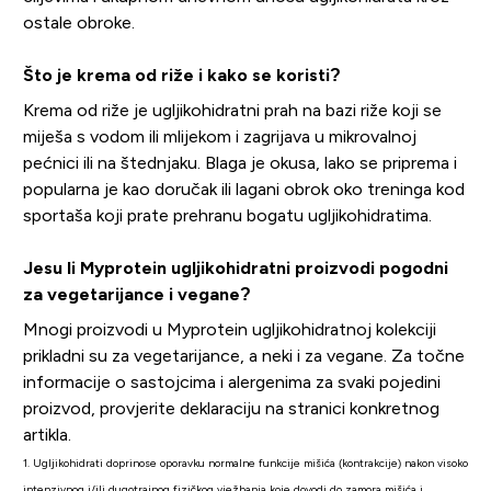
ostale obroke.
Što je krema od riže i kako se koristi?
Krema od riže je ugljikohidratni prah na bazi riže koji se
miješa s vodom ili mlijekom i zagrijava u mikrovalnoj
pećnici ili na štednjaku. Blaga je okusa, lako se priprema i
popularna je kao doručak ili lagani obrok oko treninga kod
sportaša koji prate prehranu bogatu ugljikohidratima.
Jesu li Myprotein ugljikohidratni proizvodi pogodni
za vegetarijance i vegane?
Mnogi proizvodi u Myprotein ugljikohidratnoj kolekciji
prikladni su za vegetarijance, a neki i za vegane. Za točne
informacije o sastojcima i alergenima za svaki pojedini
proizvod, provjerite deklaraciju na stranici konkretnog
artikla.
1. Ugljikohidrati doprinose oporavku normalne funkcije mišića (kontrakcije) nakon visoko
intenzivnog i/ili dugotrajnog fizičkog vježbanja koje dovodi do zamora mišića i