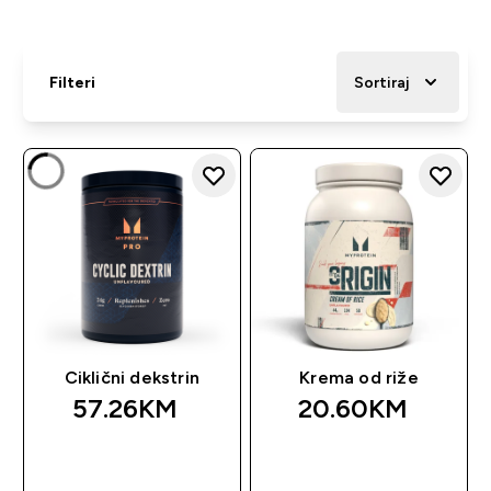
Filteri
Sortiraj
Ciklični dekstrin
Krema od riže
57.26KM‎
20.60KM‎
BRZA KUPOVINA
BRZA KUPOVINA