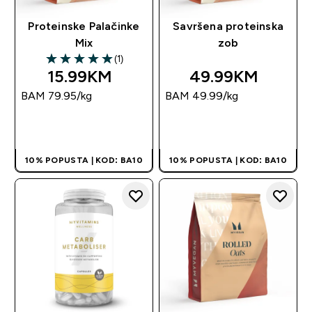
Proteinske Palačinke
Savršena proteinska
Mix
zob
(1)
5 out of 5 stars
15.99KM‎
49.99KM‎
BAM 79.95‎/kg
BAM 49.99‎/kg
BRZA KUPOVINA
BRZA KUPOVINA
10% POPUSTA | KOD: BA10
10% POPUSTA | KOD: BA10