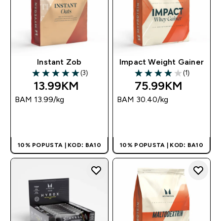
Instant Zob
Impact Weight Gainer
(3)
(1)
5 out of 5 stars
4 out of 5 stars
13.99KM‎
75.99KM‎
BAM 13.99‎/kg
BAM 30.40‎/kg
BRZA KUPOVINA
BRZA KUPOVINA
10% POPUSTA | KOD: BA10
10% POPUSTA | KOD: BA10