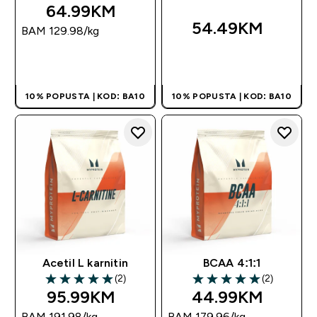
64.99KM‎
54.49KM‎
BAM 129.98‎/kg
BRZA KUPOVINA
BRZA KUPOVINA
10% POPUSTA | KOD: BA10
10% POPUSTA | KOD: BA10
Acetil L karnitin
BCAA 4:1:1
(2)
(2)
5 out of 5 stars
5 out of 5 stars
95.99KM‎
44.99KM‎
BAM 191.98‎/kg
BAM 179.96‎/kg