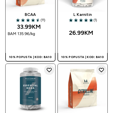
BCAA
L Karnitin
(11)
(1)
4.55 out of 5 stars
5 out of 5 stars
33.99KM‎
26.99KM‎
BAM 135.96‎/kg
BRZA KUPOVINA
BRZA KUPOVINA
10% POPUSTA | KOD: BA10
10% POPUSTA | KOD: BA10