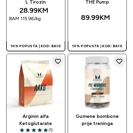
L Tirozin
THE Pump
28.99KM‎
89.99KM‎
BAM 115.96‎/kg
BRZA KUPOVINA
BRZA KUPOVINA
10% POPUSTA | KOD: BA10
10% POPUSTA | KOD: BA10
Arginin alfa
Gumene bombone
Ketoglutarate
prije treninga
(1)
5 out of 5 stars