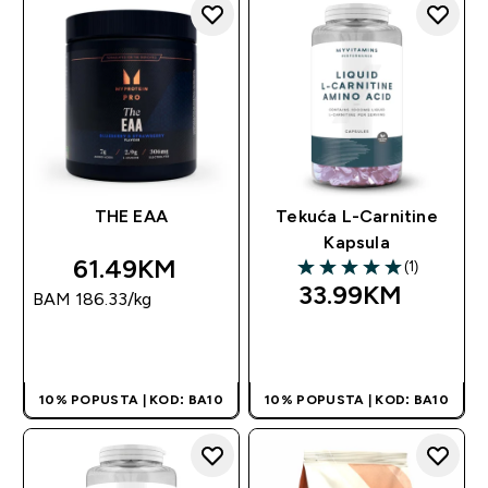
THE EAA
Tekuća L-Carnitine
Kapsula
61.49KM‎
(1)
5 out of 5 stars
33.99KM‎
BAM 186.33‎/kg
BRZA KUPOVINA
BRZA KUPOVINA
10% POPUSTA | KOD: BA10
10% POPUSTA | KOD: BA10