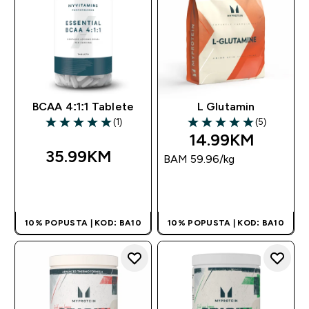
BCAA 4:1:1 Tablete
L Glutamin
(1)
(5)
5 out of 5 stars
5 out of 5 stars
14.99KM‎
35.99KM‎
BAM 59.96‎/kg
BRZA KUPOVINA
BRZA KUPOVINA
10% POPUSTA | KOD: BA10
10% POPUSTA | KOD: BA10