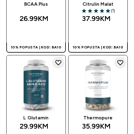
BCAA Plus
Citrulin Malat
(1)
5 out of 5 stars
26.99KM‎
37.99KM‎
BRZA KUPOVINA
BRZA KUPOVINA
10% POPUSTA | KOD: BA10
10% POPUSTA | KOD: BA10
L Glutamin
Thermopure
29.99KM‎
35.99KM‎