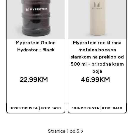
Myprotein Gallon
Myprotein reciklirana
Hydrator - Black
metalna boca sa
slamkom na preklop od
500 ml - prirodna krem
boja
22.99KM‎
46.99KM‎
BRZA KUPOVINA
BRZA KUPOVINA
10% POPUSTA | KOD: BA10
10% POPUSTA | KOD: BA10
Stranica 1 od 5