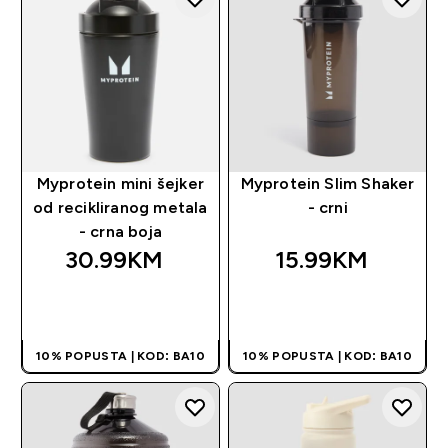
Myprotein mini šejker
Myprotein Slim Shaker
od recikliranog metala
- crni
- crna boja
30.99KM‎
15.99KM‎
BRZA KUPOVINA
BRZA KUPOVINA
10% POPUSTA | KOD: BA10
10% POPUSTA | KOD: BA10