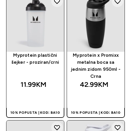
Myprotein plastični
Myprotein x Promixx
šejker - proziran/crni
metalna boca sa
jednim zidom 950ml -
Crna
11.99KM‎
42.99KM‎
BRZA KUPOVINA
BRZA KUPOVINA
10% POPUSTA | KOD: BA10
10% POPUSTA | KOD: BA10