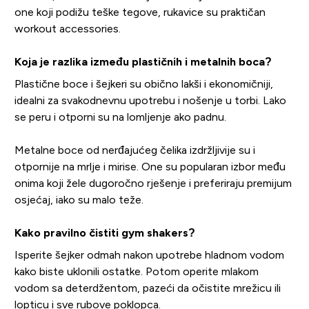
one koji podižu teške tegove, rukavice su praktičan
workout accessories.
Koja je razlika između plastičnih i metalnih boca?
Plastične boce i šejkeri su obično lakši i ekonomičniji,
idealni za svakodnevnu upotrebu i nošenje u torbi. Lako
se peru i otporni su na lomljenje ako padnu.
Metalne boce od nerđajućeg čelika izdržljivije su i
otpornije na mrlje i mirise. One su popularan izbor među
onima koji žele dugoročno rješenje i preferiraju premijum
osjećaj, iako su malo teže.
Kako pravilno čistiti gym shakers?
Isperite šejker odmah nakon upotrebe hladnom vodom
kako biste uklonili ostatke. Potom operite mlakom
vodom sa deterdžentom, pazeći da očistite mrežicu ili
lopticu i sve rubove poklopca.