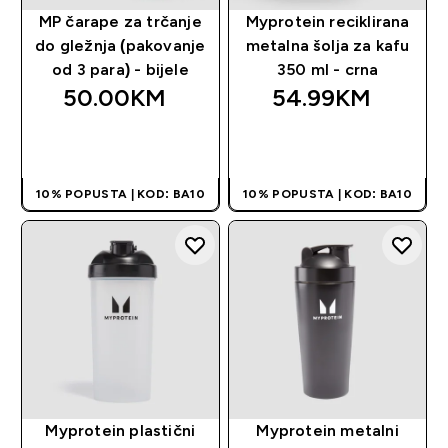
MP čarape za trčanje
Myprotein reciklirana
do gležnja (pakovanje
metalna šolja za kafu
od 3 para) - bijele
350 ml - crna
50.00KM‎
54.99KM‎
BRZA KUPOVINA
BRZA KUPOVINA
10% POPUSTA | KOD: BA10
10% POPUSTA | KOD: BA10
Myprotein plastični
Myprotein metalni