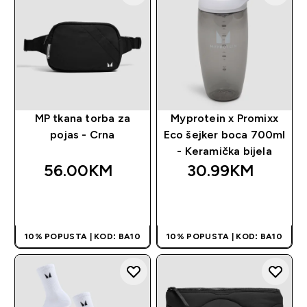
MP tkana torba za
Myprotein x Promixx
pojas - Crna
Eco šejker boca 700ml
- Keramička bijela
56.00KM‎
30.99KM‎
BRZA KUPOVINA
BRZA KUPOVINA
10% POPUSTA | KOD: BA10
10% POPUSTA | KOD: BA10