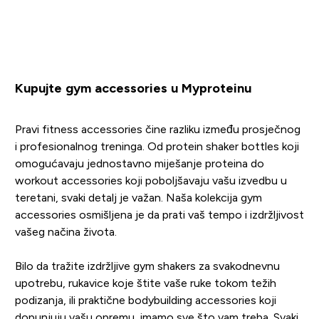
Paginacija
Kupujte gym accessories u Myproteinu
Pravi fitness accessories čine razliku između prosječnog
i profesionalnog treninga. Od protein shaker bottles koji
omogućavaju jednostavno miješanje proteina do
workout accessories koji poboljšavaju vašu izvedbu u
teretani, svaki detalj je važan. Naša kolekcija gym
accessories osmišljena je da prati vaš tempo i izdržljivost
vašeg načina života.
Bilo da tražite izdržljive gym shakers za svakodnevnu
upotrebu, rukavice koje štite vaše ruke tokom težih
podizanja, ili praktične bodybuilding accessories koji
dopunjuju vašu opremu, imamo sve što vam treba. Svaki