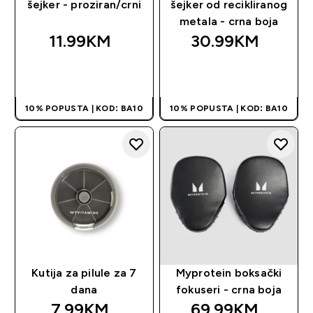
šejker - proziran/crni
šejker od recikliranog
metala - crna boja
11.99KM‎
30.99KM‎
BRZA KUPOVINA
BRZA KUPOVINA
10% POPUSTA | KOD: BA10
10% POPUSTA | KOD: BA10
Kutija za pilule za 7
Myprotein boksački
dana
fokuseri - crna boja
7.99KM‎
69.99KM‎