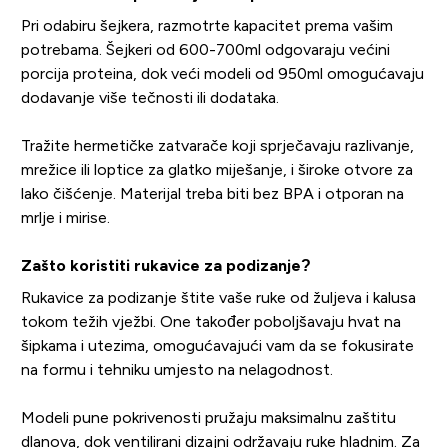
Pri odabiru šejkera, razmotrte kapacitet prema vašim
potrebama. Šejkeri od 600-700ml odgovaraju većini
porcija proteina, dok veći modeli od 950ml omogućavaju
dodavanje više tečnosti ili dodataka.
Tražite hermetičke zatvarače koji sprječavaju razlivanje,
mrežice ili loptice za glatko miješanje, i široke otvore za
lako čišćenje. Materijal treba biti bez BPA i otporan na
mrlje i mirise.
Zašto koristiti rukavice za podizanje?
Rukavice za podizanje štite vaše ruke od žuljeva i kalusa
tokom težih vježbi. One također poboljšavaju hvat na
šipkama i utezima, omogućavajući vam da se fokusirate
na formu i tehniku umjesto na nelagodnost.
Modeli pune pokrivenosti pružaju maksimalnu zaštitu
dlanova, dok ventilirani dizajni održavaju ruke hladnim. Za