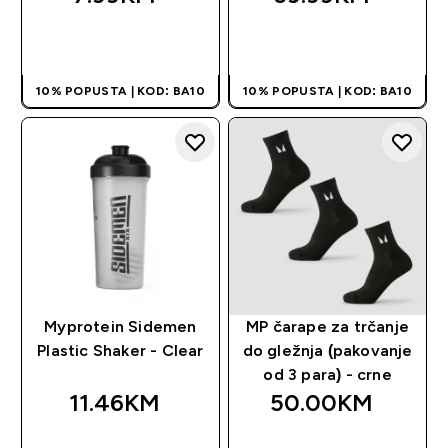
BRZA KUPOVINA
BRZA KUPOVINA
10% POPUSTA | KOD: BA10
10% POPUSTA | KOD: BA10
Myprotein Sidemen
MP čarape za trčanje
Plastic Shaker - Clear
do gležnja (pakovanje
od 3 para) - crne
11.46KM‎
50.00KM‎