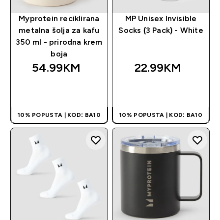
Myprotein reciklirana
MP Unisex Invisible
metalna šolja za kafu
Socks (3 Pack) - White
350 ml - prirodna krem
boja
54.99KM‎
22.99KM‎
BRZA KUPOVINA
BRZA KUPOVINA
10% POPUSTA | KOD: BA10
10% POPUSTA | KOD: BA10