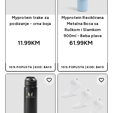
Myprotein trake za
Myprotein Reciklirana
podizanje - crna boja
Metalna Boca sa
Ručkom i Slamkom
900ml - Beba plava
11.99KM‎
61.99KM‎
BRZA KUPOVINA
BRZA KUPOVINA
10% POPUSTA | KOD: BA10
10% POPUSTA | KOD: BA10