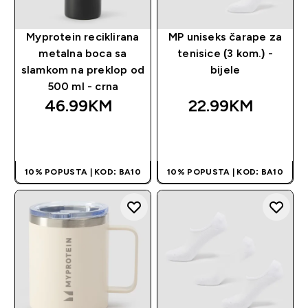
Myprotein reciklirana
MP uniseks čarape za
metalna boca sa
tenisice (3 kom.) -
slamkom na preklop od
bijele
500 ml - crna
46.99KM‎
22.99KM‎
BRZA KUPOVINA
BRZA KUPOVINA
10% POPUSTA | KOD: BA10
10% POPUSTA | KOD: BA10