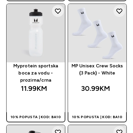
Myprotein sportska
MP Unisex Crew Socks
boca za vodu -
(3 Pack) - White
prozirna/crna
11.99KM‎
30.99KM‎
BRZA KUPOVINA
BRZA KUPOVINA
10% POPUSTA | KOD: BA10
10% POPUSTA | KOD: BA10