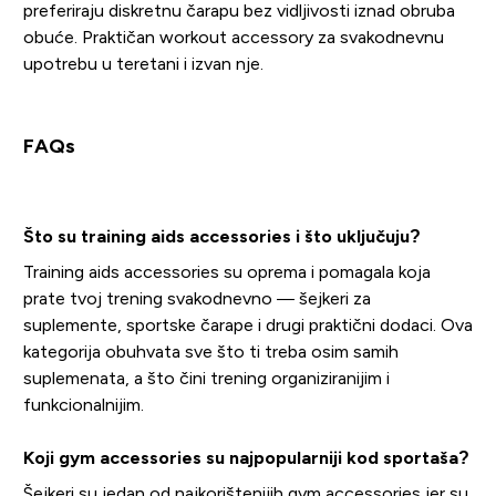
preferiraju diskretnu čarapu bez vidljivosti iznad obruba
obuće. Praktičan workout accessory za svakodnevnu
upotrebu u teretani i izvan nje.
FAQs
Što su training aids accessories i što uključuju?
Training aids accessories su oprema i pomagala koja
prate tvoj trening svakodnevno — šejkeri za
suplemente, sportske čarape i drugi praktični dodaci. Ova
kategorija obuhvata sve što ti treba osim samih
suplemenata, a što čini trening organiziranijim i
funkcionalnijim.
Koji gym accessories su najpopularniji kod sportaša?
Šejkeri su jedan od najkorištenijih gym accessories jer su