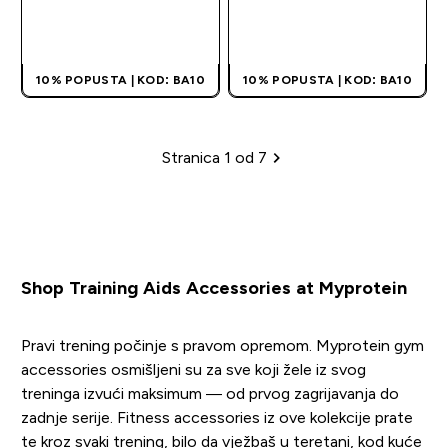
BRZA KUPOVINA
BRZA KUPOVINA
10% POPUSTA | KOD: BA10
10% POPUSTA | KOD: BA10
Stranica 1 od 7
Paginacija
Shop Training Aids Accessories at Myprotein
Pravi trening počinje s pravom opremom. Myprotein gym
accessories osmišljeni su za sve koji žele iz svog
treninga izvući maksimum — od prvog zagrijavanja do
zadnje serije. Fitness accessories iz ove kolekcije prate
te kroz svaki trening, bilo da vježbaš u teretani, kod kuće