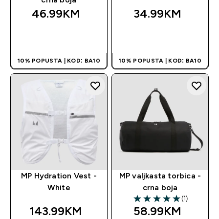
46.99KM‎
34.99KM‎
BRZA KUPOVINA
BRZA KUPOVINA
10% POPUSTA | KOD: BA10
10% POPUSTA | KOD: BA10
MP Hydration Vest -
MP valjkasta torbica -
White
crna boja
(1)
5 out of 5 stars
143.99KM‎
58.99KM‎