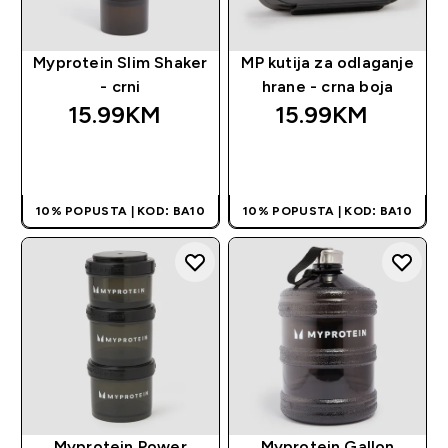
Myprotein Slim Shaker
MP kutija za odlaganje
- crni
hrane - crna boja
15.99KM‎
15.99KM‎
BRZA KUPOVINA
BRZA KUPOVINA
10% POPUSTA | KOD: BA10
10% POPUSTA | KOD: BA10
Myprotein Power
Myprotein Gallon