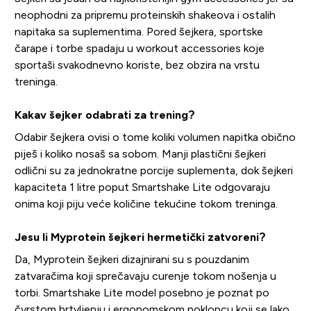
neophodni za pripremu proteinskih shakeova i ostalih
napitaka sa suplementima. Pored šejkera, sportske
čarape i torbe spadaju u workout accessories koje
sportaši svakodnevno koriste, bez obzira na vrstu
treninga.
Kakav šejker odabrati za trening?
Odabir šejkera ovisi o tome koliki volumen napitka obično
piješ i koliko nosaš sa sobom. Manji plastični šejkeri
odlični su za jednokratne porcije suplementa, dok šejkeri
kapaciteta 1 litre poput Smartshake Lite odgovaraju
onima koji piju veće količine tekućine tokom treninga.
Jesu li Myprotein šejkeri hermetički zatvoreni?
Da, Myprotein šejkeri dizajnirani su s pouzdanim
zatvaračima koji sprečavaju curenje tokom nošenja u
torbi. Smartshake Lite model posebno je poznat po
čvrstom brtvljenju i ergonomskom poklopcu koji se lako