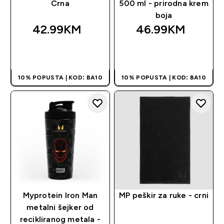
Crna
500 ml - prirodna krem
boja
42.99KM‎
46.99KM‎
BRZA KUPOVINA
BRZA KUPOVINA
10% POPUSTA | KOD: BA10
10% POPUSTA | KOD: BA10
Myprotein Iron Man
MP peškir za ruke - crni
metalni šejker od
recikliranog metala -