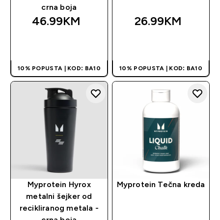
crna boja
46.99KM‎
26.99KM‎
BRZA KUPOVINA
BRZA KUPOVINA
10% POPUSTA | KOD: BA10
10% POPUSTA | KOD: BA10
Myprotein Hyrox
Myprotein Tečna kreda
metalni šejker od
recikliranog metala -
crna boja