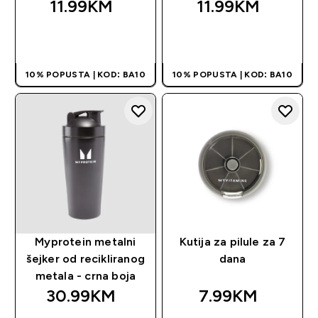
11.99KM‎
11.99KM‎
BRZA KUPOVINA
BRZA KUPOVINA
10% POPUSTA | KOD: BA10
10% POPUSTA | KOD: BA10
Myprotein metalni
Kutija za pilule za 7
šejker od recikliranog
dana
metala - crna boja
30.99KM‎
7.99KM‎