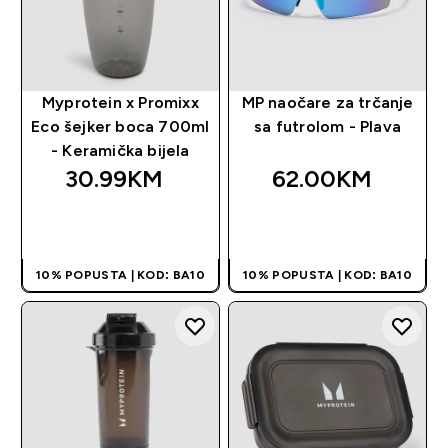
Myprotein x Promixx
MP naočare za trčanje
Eco šejker boca 700ml
sa futrolom - Plava
- Keramička bijela
30.99KM‎
62.00KM‎
BRZA KUPOVINA
BRZA KUPOVINA
10% POPUSTA | KOD: BA10
10% POPUSTA | KOD: BA10