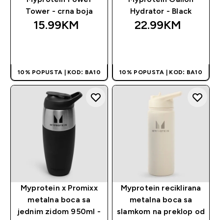
Tower - crna boja
Hydrator - Black
15.99KM‎
22.99KM‎
BRZA KUPOVINA
BRZA KUPOVINA
10% POPUSTA | KOD: BA10
10% POPUSTA | KOD: BA10
Myprotein x Promixx
Myprotein reciklirana
metalna boca sa
metalna boca sa
jednim zidom 950ml -
slamkom na preklop od