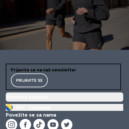
Prijavite se na naš newsletter
PRIJAVITE SE
Postavke kolačića
BA |
Promjena
Povežite se sa nama