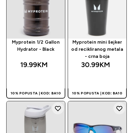
Myprotein 1/2 Gallon
Myprotein mini šejker
Hydrator - Black
od recikliranog metala
- crna boja
19.99KM‎
30.99KM‎
BRZA KUPOVINA
BRZA KUPOVINA
10% POPUSTA | KOD: BA10
10% POPUSTA | KOD: BA10