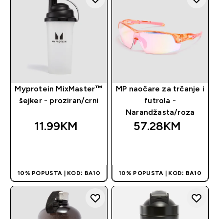
Myprotein MixMaster™
MP naočare za trčanje i
šejker - proziran/crni
futrola -
Narandžasta/roza
11.99KM‎
57.28KM‎
BRZA KUPOVINA
BRZA KUPOVINA
10% POPUSTA | KOD: BA10
10% POPUSTA | KOD: BA10