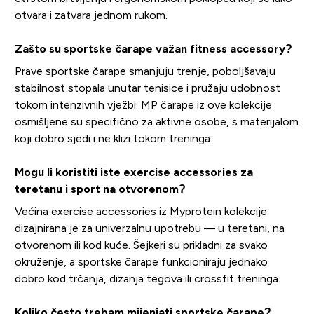
otvara i zatvara jednom rukom.
Zašto su sportske čarape važan fitness accessory?
Prave sportske čarape smanjuju trenje, poboljšavaju
stabilnost stopala unutar tenisice i pružaju udobnost
tokom intenzivnih vježbi. MP čarape iz ove kolekcije
osmišljene su specifično za aktivne osobe, s materijalom
koji dobro sjedi i ne klizi tokom treninga.
Mogu li koristiti iste exercise accessories za
teretanu i sport na otvorenom?
Većina exercise accessories iz Myprotein kolekcije
dizajnirana je za univerzalnu upotrebu — u teretani, na
otvorenom ili kod kuće. Šejkeri su prikladni za svako
okruženje, a sportske čarape funkcioniraju jednako
dobro kod trčanja, dizanja tegova ili crossfit treninga.
Koliko često trebam mijenjati sportske čarape?