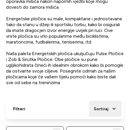
oporavka mišića nakon napornih vježbi koje mogu
dovesti do zamora mišića.
Energetske pločice su male, kompaktane i jednostavane
tako da stanu u džep ili sportsku torbu, kako bi osigurali
da imate dragocjen izvor energije uvijek pri ruci. Ove
vrste pločica su vrlo populanrne među biciklistima,
maratoncima, fudbalerima, teniserima, itd.
Naša paleta Energetskih pločica ukuljučuju Pulse Pločice
i Zob & Sirutka Pločice. Obe pločice su pune
ugljikohidrata čineći ih idealnim obrokom kako bi pomogle
da ostvarite svoje ciljeve. Posegnite odmah za našim
pločicama koje će vašem tijelu pomoći kako biste dali
sve od sebe na treninzima
Filteri
Sortiraj