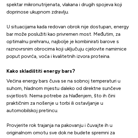
spektar mikronutrijenata, vlakana i drugih spojeva koji
doprinose ukupnom zdravlju.
U situacijama kada redovan obrok nije dostupan, energy
bar može poslužiti kao privremen most. Međutim, za
optimalnu prehranu, najbolje je kombinirati barove s
raznovrsnim obrocima koji uključuju cjelovite namirnice
poput povrća, voća i kvalitetnih izvora proteina.
Kako skladištiti energy bars?
Većina energy bars čuva se na sobnoj temperaturi u
suhom, hladnom mjestu daleko od direktne sunčeve
svjetlosti. Nema potrebe za hlađenjem, što ih čini
praktičnim za nošenje u torbi ili ostavljanje u
automobilskoj pretincu.
Provjerite rok trajanja na pakovanju i čuvajte ih u
originalnom omotu sve dok ne budete spremni za