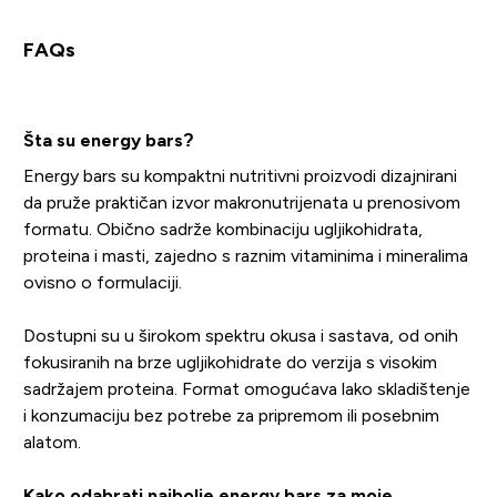
FAQs
Šta su energy bars?
Energy bars su kompaktni nutritivni proizvodi dizajnirani
da pruže praktičan izvor makronutrijenata u prenosivom
formatu. Obično sadrže kombinaciju ugljikohidrata,
proteina i masti, zajedno s raznim vitaminima i mineralima
ovisno o formulaciji.
Dostupni su u širokom spektru okusa i sastava, od onih
fokusiranih na brze ugljikohidrate do verzija s visokim
sadržajem proteina. Format omogućava lako skladištenje
i konzumaciju bez potrebe za pripremom ili posebnim
alatom.
Kako odabrati najbolje energy bars za moje