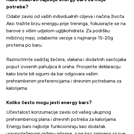
potrebe?
Odabir zavisi od vaših individualnih ciljeva i načina života.
Ako tražite brzu energiju prije treninga, fokusirajte se na
barove s višim udjelom ugljikohidrata. Za podršku
mišićnoj masi, odaberite verzije s najmanje 15-20g
proteina po baru.
Razmotrinte sadržaj šećera, vlakana i dodatnih sastojaka
poput ovsenih pahuljica ili oraha. Provjerite deklaraciju
kako biste bili sigurni da bar odgovara vašim
prehrambenim preferencijama i dnevnim potrebama za
kalorijama.
Koliko često mogu jesti energy bars?
Učestalost konzumacije zavisi od vašeg ukupnog
prehrambenog plana i dnevnih potreba za kalorijama.
Energy bars najbolje funkcioniraju kao dodatak
uravnoteženom režimu ishrane, a ne kao zamjena za sve