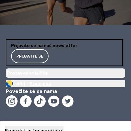
Prijavite se na naš newsletter
PRIJAVITE SE
Postavke kolačića
BA |
Promjena
Povežite se sa nama
Pomoć I Informacije