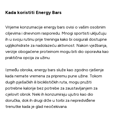
Kada koristiti Energy Bars
Vrijeme konzumacije energy bars ovisi o vašim osobnim
ciljevima i dnevnom rasporedu. Mnogi sportisti uključuju
ih u svoju rutinu prije treninga kako bi osigurali dostupne
ugljikohidrate za nadolazeću aktivnost. Nakon vježbanja,
verzije obogaćene proteinom mogu biti dio oporavka kao
praktična opcija za užinu.
Između obroka, energy bars služe kao zgodno rješenje
kada nemate vremena za pripremu pune užine. Tokom
dugih pješačkih ili biciklističkih ruta, mogu pružiti
potrebne kalorije bez potrebe za zaustavljanjem za
cjelovit obrok. Neki ih konzumiraju ujutro kao dio
doručka, dok ih drugi drže u torbi za nepredviđene
trenutke kada je glad neočekivana.