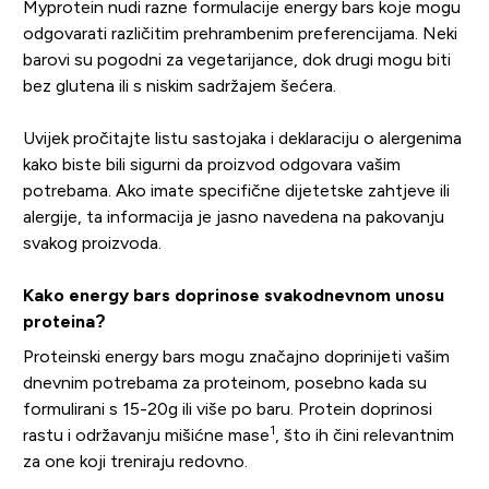
Myprotein nudi razne formulacije energy bars koje mogu
odgovarati različitim prehrambenim preferencijama. Neki
barovi su pogodni za vegetarijance, dok drugi mogu biti
bez glutena ili s niskim sadržajem šećera.
Uvijek pročitajte listu sastojaka i deklaraciju o alergenima
kako biste bili sigurni da proizvod odgovara vašim
potrebama. Ako imate specifične dijetetske zahtjeve ili
alergije, ta informacija je jasno navedena na pakovanju
svakog proizvoda.
Kako energy bars doprinose svakodnevnom unosu
proteina?
Proteinski energy bars mogu značajno doprinijeti vašim
dnevnim potrebama za proteinom, posebno kada su
formulirani s 15-20g ili više po baru. Protein doprinosi
1
rastu i održavanju mišićne mase
, što ih čini relevantnim
za one koji treniraju redovno.