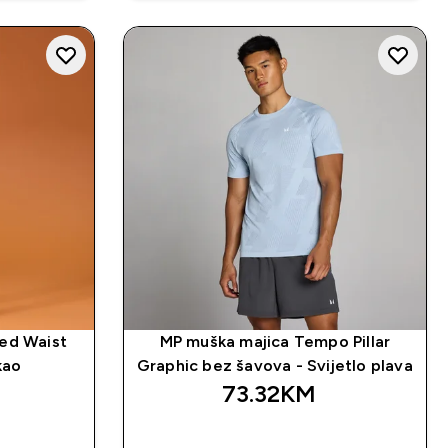
ed Waist
MP muška majica Tempo Pillar
kao
Graphic bez šavova - Svijetlo plava
73.32KM‎
NA
BRZA KUPOVINA