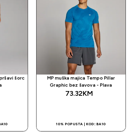
pršavi šorc
MP muška majica Tempo Pillar
a
Graphic bez šavova - Plava
73.32KM‎
NA
BRZA KUPOVINA
BA10
10% POPUSTA | KOD: BA10