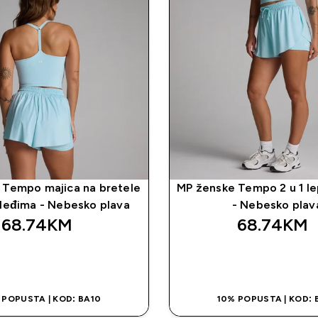
 Tempo majica na bretele
MP ženske Tempo 2 u 1 le
 leđima - Nebesko plava
- Nebesko plav
68.74KM‎
68.74KM‎
BRZA KUPOVINA
BRZA KUPOVI
 POPUSTA | KOD: BA10
10% POPUSTA | KOD: 