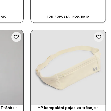
NA
BRZA KUPOVINA
BA10
10% POPUSTA | KOD: BA10
T-Shirt -
MP kompaktni pojas za trčanje -