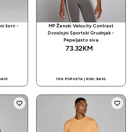
ni šorc -
MP Ženski Velocity Contrast
Dvoslojni Sportski Grudnjak -
Pepeljasto siva
73.32KM‎
NA
BRZA KUPOVINA
BA10
10% POPUSTA | KOD: BA10