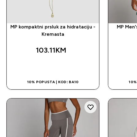
MP kompaktni prsluk za hidrataciju -
MP Men's
Kremasta
103.11KM‎
BRZA KUPOVINA
10% POPUSTA | KOD: BA10
10%