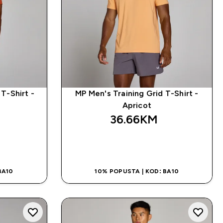
T-Shirt -
MP Men's Training Grid T-Shirt -
Apricot
36.66KM‎
NA
BRZA KUPOVINA
BA10
10% POPUSTA | KOD: BA10