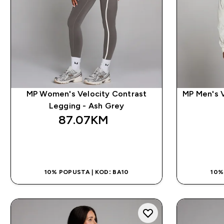
MP Women's Velocity Contrast
MP Men's V
Legging - Ash Grey
87.07KM‎
BRZA KUPOVINA
10% POPUSTA | KOD: BA10
10%