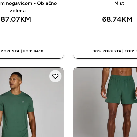
m nogavicom - Oblačno
Mist
zelena
87.07KM‎
68.74KM‎
BRZA KUPOVINA
BRZA KUPOVI
 POPUSTA | KOD: BA10
10% POPUSTA | KOD: 