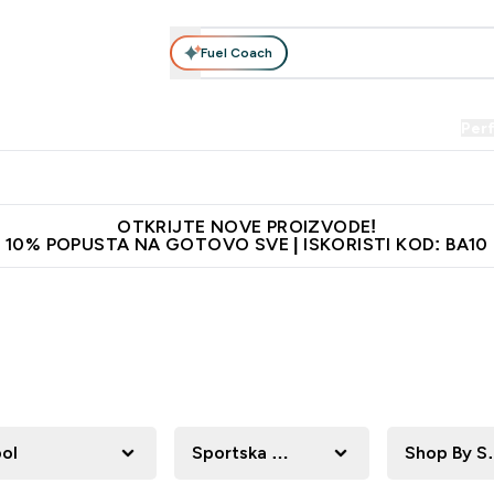
Fuel Coach
Prehrana
Odjeća
Vitamini
Snackovi
Vegan
Per
Enter Proteini submenu
Enter Prehrana submenu
Enter Odjeća submenu
Enter Vitamini submenu
Enter Snackovi 
Enter 
⌄
⌄
⌄
⌄
⌄
⌄
je adrese
Najkvalitetniji proizvodi
Najbolje cijene
Preporuči 
OTKRIJTE NOVE PROIZVODE!
10% POPUSTA NA GOTOVO SVE | ISKORISTI KOD: BA10
ol
Sportska Odjeća
Shop By S