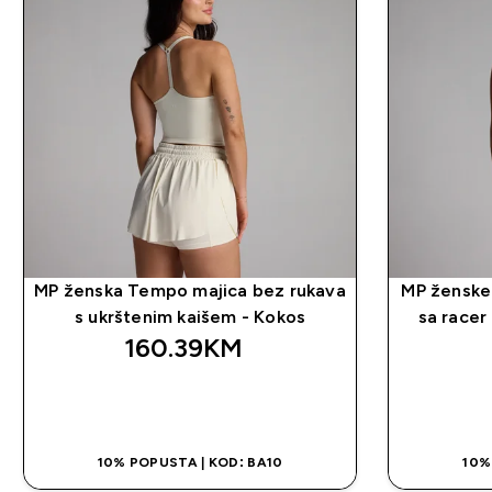
MP ženska Tempo majica bez rukava
MP ženske
s ukrštenim kaišem - Kokos
sa racer
160.39KM‎
BRZA KUPOVINA
10% POPUSTA | KOD: BA10
10%