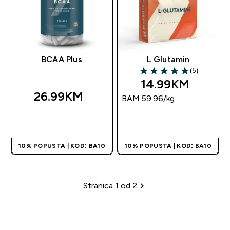
BCAA Plus
L Glutamin
(5)
5 out of 5 stars
14.99KM‎
26.99KM‎
BAM 59.96‎/kg
BRZA KUPOVINA
BRZA KUPOVINA
10% POPUSTA | KOD: BA10
10% POPUSTA | KOD: BA10
Stranica 1 od 2
Paginacija