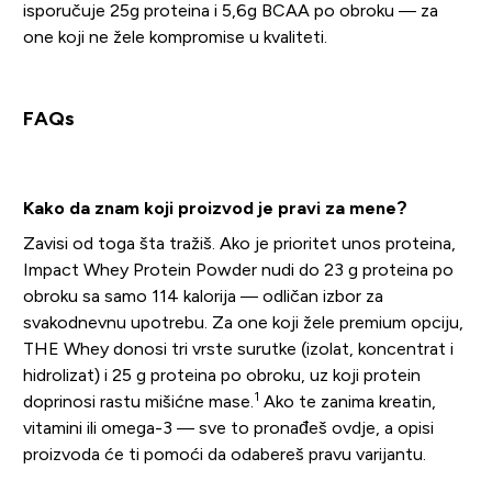
isporučuje 25g proteina i 5,6g BCAA po obroku — za
one koji ne žele kompromise u kvaliteti.
FAQs
Kako da znam koji proizvod je pravi za mene?
Zavisi od toga šta tražiš. Ako je prioritet unos proteina,
Impact Whey Protein Powder nudi do 23 g proteina po
obroku sa samo 114 kalorija — odličan izbor za
svakodnevnu upotrebu. Za one koji žele premium opciju,
THE Whey donosi tri vrste surutke (izolat, koncentrat i
hidrolizat) i 25 g proteina po obroku, uz koji protein
1
doprinosi rastu mišićne mase.
Ako te zanima kreatin,
vitamini ili omega-3 — sve to pronađeš ovdje, a opisi
proizvoda će ti pomoći da odabereš pravu varijantu.