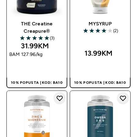
THE Creatine
MYSYRUP
(2)
Creapure®
4 out of 5 stars
(3)
5 out of 5 stars
31.99KM‎
13.99KM‎
BAM 127.96‎/kg
BRZA KUPOVINA
BRZA KUPOVINA
10% POPUSTA | KOD: BA10
10% POPUSTA | KOD: BA10