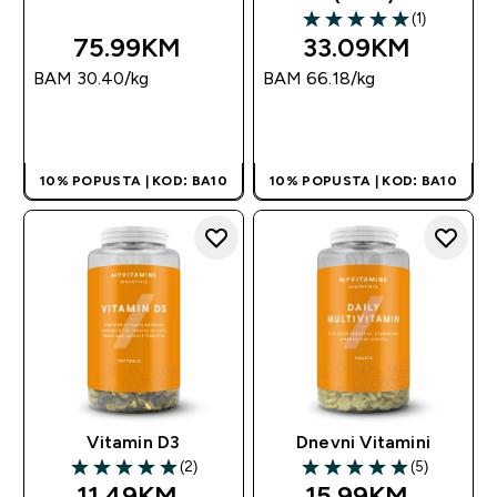
(1)
5 out of 5 stars
75.99KM‎
33.09KM‎
BAM 30.40‎/kg
BAM 66.18‎/kg
BRZA KUPOVINA
BRZA KUPOVINA
10% POPUSTA | KOD: BA10
10% POPUSTA | KOD: BA10
Vitamin D3
Dnevni Vitamini
(2)
(5)
5 out of 5 stars
5 out of 5 stars
11.49KM‎
15.99KM‎