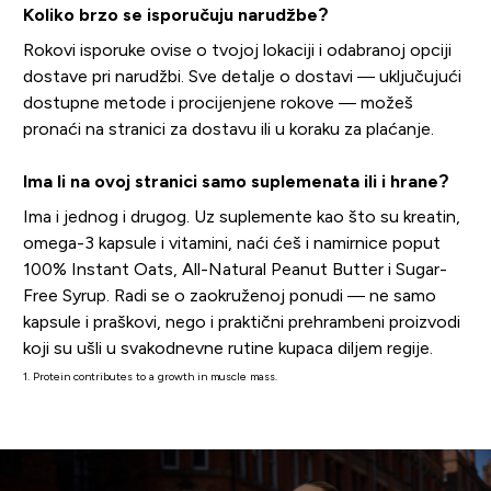
Koliko brzo se isporučuju narudžbe?
Rokovi isporuke ovise o tvojoj lokaciji i odabranoj opciji
dostave pri narudžbi. Sve detalje o dostavi — uključujući
dostupne metode i procijenjene rokove — možeš
pronaći na stranici za dostavu ili u koraku za plaćanje.
Ima li na ovoj stranici samo suplemenata ili i hrane?
Ima i jednog i drugog. Uz suplemente kao što su kreatin,
omega-3 kapsule i vitamini, naći ćeš i namirnice poput
100% Instant Oats, All-Natural Peanut Butter i Sugar-
Free Syrup. Radi se o zaokruženoj ponudi — ne samo
kapsule i praškovi, nego i praktični prehrambeni proizvodi
koji su ušli u svakodnevne rutine kupaca diljem regije.
1. Protein contributes to a growth in muscle mass.