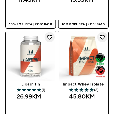
BRZA KUPOVINA
BRZA KUPOVINA
10% POPUSTA | KOD: BA10
10% POPUSTA | KOD: BA10
L Karnitin
Impact Whey Isolate
(1)
(2)
5 out of 5 stars
5 out of 5 stars
26.99KM‎
45.80KM‎
BRZA KUPOVINA
BRZA KUPOVINA