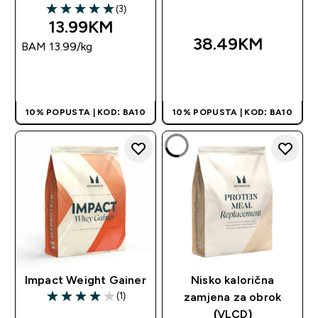
(3)
5 out of 5 stars
13.99KM‎
38.49KM‎
BAM 13.99‎/kg
BRZA KUPOVINA
BRZA KUPOVINA
10% POPUSTA | KOD: BA10
10% POPUSTA | KOD: BA10
Impact Weight Gainer
Nisko kalorična
(1)
zamjena za obrok
4 out of 5 stars
(VLCD)