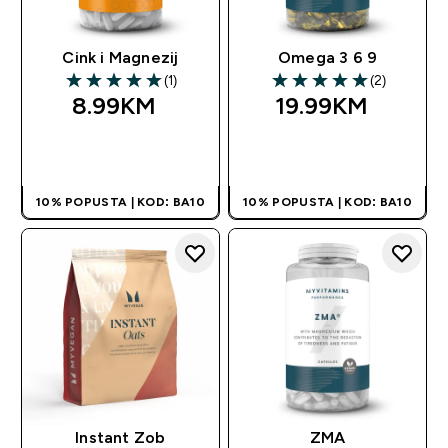
Cink i Magnezij
Omega 3 6 9
(1)
(2)
5 out of 5 stars
5 out of 5 stars
8.99KM‎
19.99KM‎
BRZA KUPOVINA
BRZA KUPOVINA
10% POPUSTA | KOD: BA10
10% POPUSTA | KOD: BA10
Instant Zob
ZMA