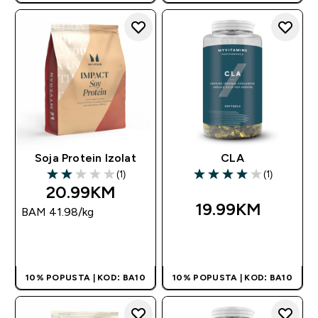
Soja Protein Izolat
CLA
(1)
(1)
2 out of 5 stars
4 out of 5 stars
20.99KM‎
19.99KM‎
BAM 41.98‎/kg
BRZA KUPOVINA
BRZA KUPOVINA
10% POPUSTA | KOD: BA10
10% POPUSTA | KOD: BA10