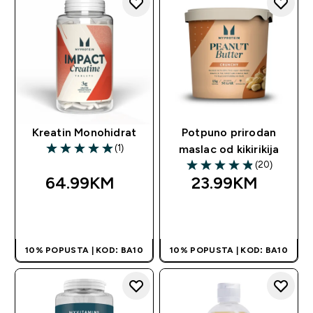
Kreatin Monohidrat
Potpuno prirodan
(1)
maslac od kikirikija
5 out of 5 stars
(20)
4.9 out of 5 stars
64.99KM‎
23.99KM‎
BRZA KUPOVINA
BRZA KUPOVINA
10% POPUSTA | KOD: BA10
10% POPUSTA | KOD: BA10