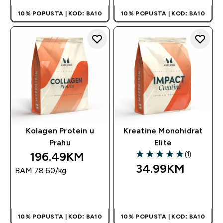
10% POPUSTA | KOD: BA10
10% POPUSTA | KOD: BA10
Kolagen Protein u
Kreatine Monohidrat
Prahu
Elite
196.49KM‎
(1)
5 out of 5 stars
34.99KM‎
BAM 78.60‎/kg
BRZA KUPOVINA
BRZA KUPOVINA
10% POPUSTA | KOD: BA10
10% POPUSTA | KOD: BA10