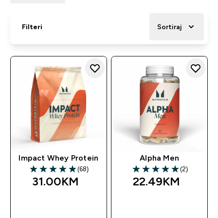
Filteri
Sortiraj
Impact Whey Protein
Alpha Men
(68)
(2)
4.91 out of 5 stars
5 out of 5 stars
31.00KM‎
22.49KM‎
BRZA KUPOVINA
BRZA KUPOVINA