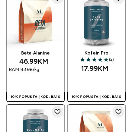
Beta Alanine
Kofein Pro
46.99KM‎
(2)
5 out of 5 stars
17.99KM‎
BAM 93.98‎/kg
BRZA KUPOVINA
BRZA KUPOVINA
10% POPUSTA | KOD: BA10
10% POPUSTA | KOD: BA10