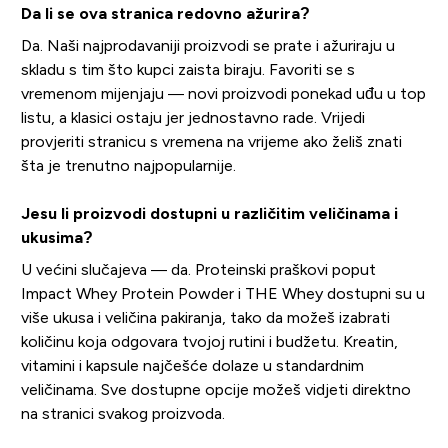
Da li se ova stranica redovno ažurira?
Da. Naši najprodavaniji proizvodi se prate i ažuriraju u
skladu s tim što kupci zaista biraju. Favoriti se s
vremenom mijenjaju — novi proizvodi ponekad uđu u top
listu, a klasici ostaju jer jednostavno rade. Vrijedi
provjeriti stranicu s vremena na vrijeme ako želiš znati
šta je trenutno najpopularnije.
Jesu li proizvodi dostupni u različitim veličinama i
ukusima?
U većini slučajeva — da. Proteinski praškovi poput
Impact Whey Protein Powder i THE Whey dostupni su u
više ukusa i veličina pakiranja, tako da možeš izabrati
količinu koja odgovara tvojoj rutini i budžetu. Kreatin,
vitamini i kapsule najčešće dolaze u standardnim
veličinama. Sve dostupne opcije možeš vidjeti direktno
na stranici svakog proizvoda.