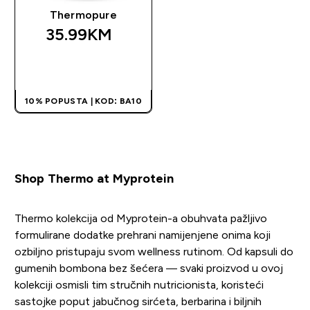
Thermopure
35.99KM‎
BRZA KUPOVINA
10% POPUSTA | KOD: BA10
Shop Thermo at Myprotein
Thermo kolekcija od Myprotein-a obuhvata pažljivo
formulirane dodatke prehrani namijenjene onima koji
ozbiljno pristupaju svom wellness rutinom. Od kapsuli do
gumenih bombona bez šećera — svaki proizvod u ovoj
kolekciji osmisli tim stručnih nutricionista, koristeći
sastojke poput jabučnog sirćeta, berbarina i biljnih