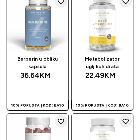
Berberin u obliku
Metabolizator
kapsula
ugljikohidrata
36.64KM‎
22.49KM‎
BRZA KUPOVINA
BRZA KUPOVINA
10% POPUSTA | KOD: BA10
10% POPUSTA | KOD: BA10