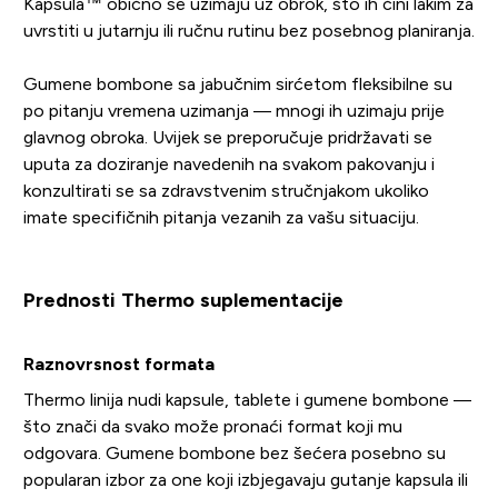
Kapsula™ obično se uzimaju uz obrok, što ih čini lakim za
uvrstiti u jutarnju ili ručnu rutinu bez posebnog planiranja.
Gumene bombone sa jabučnim sirćetom fleksibilne su
po pitanju vremena uzimanja — mnogi ih uzimaju prije
glavnog obroka. Uvijek se preporučuje pridržavati se
uputa za doziranje navedenih na svakom pakovanju i
konzultirati se sa zdravstvenim stručnjakom ukoliko
imate specifičnih pitanja vezanih za vašu situaciju.
Prednosti Thermo suplementacije
Raznovrsnost formata
Thermo linija nudi kapsule, tablete i gumene bombone —
što znači da svako može pronaći format koji mu
odgovara. Gumene bombone bez šećera posebno su
popularan izbor za one koji izbjegavaju gutanje kapsula ili