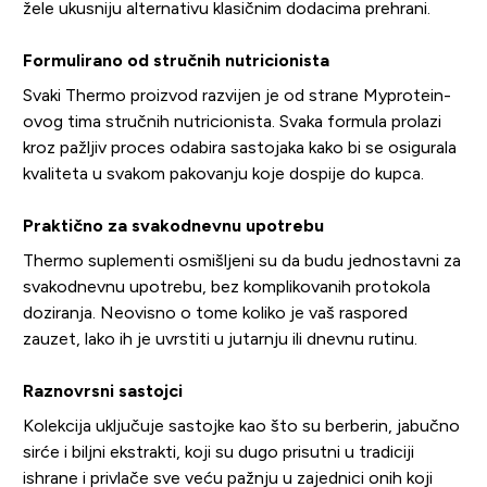
žele ukusniju alternativu klasičnim dodacima prehrani.
Formulirano od stručnih nutricionista
Svaki Thermo proizvod razvijen je od strane Myprotein-
ovog tima stručnih nutricionista. Svaka formula prolazi
kroz pažljiv proces odabira sastojaka kako bi se osigurala
kvaliteta u svakom pakovanju koje dospije do kupca.
Praktično za svakodnevnu upotrebu
Thermo suplementi osmišljeni su da budu jednostavni za
svakodnevnu upotrebu, bez komplikovanih protokola
doziranja. Neovisno o tome koliko je vaš raspored
zauzet, lako ih je uvrstiti u jutarnju ili dnevnu rutinu.
Raznovrsni sastojci
Kolekcija uključuje sastojke kao što su berberin, jabučno
sirće i biljni ekstrakti, koji su dugo prisutni u tradiciji
ishrane i privlače sve veću pažnju u zajednici onih koji