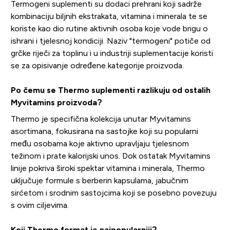
Termogeni suplementi su dodaci prehrani koji sadrže
kombinaciju biljnih ekstrakata, vitamina i minerala te se
koriste kao dio rutine aktivnih osoba koje vode brigu o
ishrani i tjelesnoj kondiciji. Naziv "termogeni" potiče od
grčke riječi za toplinu i u industriji suplementacije koristi
se za opisivanje određene kategorije proizvoda.
Po čemu se Thermo suplementi razlikuju od ostalih
Myvitamins proizvoda?
Thermo je specifična kolekcija unutar Myvitamins
asortimana, fokusirana na sastojke koji su popularni
među osobama koje aktivno upravljaju tjelesnom
težinom i prate kalorijski unos. Dok ostatak Myvitamins
linije pokriva široki spektar vitamina i minerala, Thermo
uključuje formule s berberin kapsulama, jabučnim
sirćetom i srodnim sastojcima koji se posebno povezuju
s ovim ciljevima.
Koji Thermo format je najpopularniji?