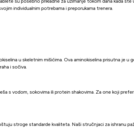
a. Tablete su posebno prikladne za uzimanje tokom dana kada ste 
svojim individualnim potrebama i preporukama trenera.
iselina u skeletnim mišićima. Ova aminokiselina prisutna je u 
raha i sočiva.
ješa s vodom, sokovima ili protein shakovima. Za one koji pref
štuju stroge standarde kvaliteta. Naši stručnjaci za ishranu pažl