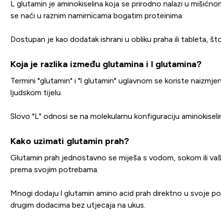
L glutamin je aminokiselina koja se prirodno nalazi u mišićno
se naći u raznim namirnicama bogatim proteinima.
Dostupan je kao dodatak ishrani u obliku praha ili tableta, 
Koja je razlika između glutamina i l glutamina?
Termini "glutamin" i "l glutamin" uglavnom se koriste naizmjen
ljudskom tijelu.
Slovo "L" odnosi se na molekularnu konfiguraciju aminokiselin
Kako uzimati glutamin prah?
Glutamin prah jednostavno se miješa s vodom, sokom ili vašim 
prema svojim potrebama.
Mnogi dodaju l glutamin amino acid prah direktno u svoje po
drugim dodacima bez utjecaja na ukus.