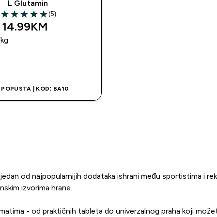
L Glutamin
(5)
5 out of 5 stars
14.99KM‎
/kg
BRZA KUPOVINA
 POPUSTA | KOD: BA10
 jedan od najpopularnijih dodataka ishrani među sportistima i re
inskim izvorima hrane.
tima - od praktičnih tableta do univerzalnog praha koji možete 