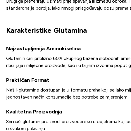
Drugi ga preferiraju uzimati prije spavanja ili između obrok
standardna je porcija, iako mnogi prilagođavaju dozu prema 
Karakteristike Glutamina
Najzastupljenija Aminokiselina
Glutamin čini približno 60% ukupnog bazena slobodnih aminok
ribu, jaja i mliječne proizvode, kao i u biljnim izvorima poput g
Praktičan Format
Naš l-glutamine dostupan je u formatu praha koji se lako mi
jednostavan način konzumacije bez potrebe za mjerenjem.
Kvalitetna Proizvodnja
Svi naši glutamin proizvodi proizvedeni su u objektima koji po
u svakom pakiranju.