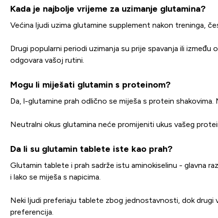
Kada je najbolje vrijeme za uzimanje glutamina?
Većina ljudi uzima glutamine supplement nakon treninga, čes
Drugi popularni periodi uzimanja su prije spavanja ili izme
odgovara vašoj rutini.
Mogu li miješati glutamin s proteinom?
Da, l-glutamine prah odlično se miješa s protein shakovima.
Neutralni okus glutamina neće promijeniti ukus vašeg prote
Da li su glutamin tablete iste kao prah?
Glutamin tablete i prah sadrže istu aminokiselinu - glavna ra
i lako se miješa s napicima.
Neki ljudi preferiaju tablete zbog jednostavnosti, dok drugi v
preferencija.