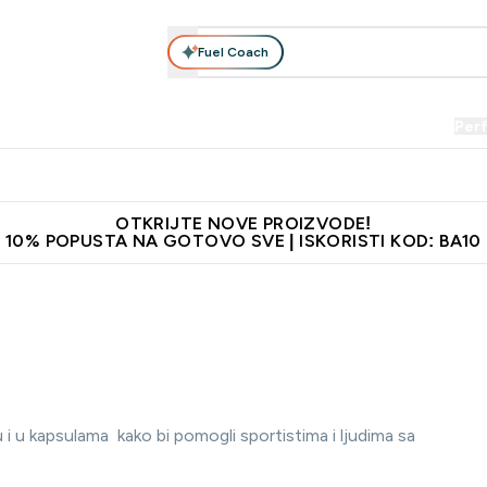
Fuel Coach
Prehrana
Odjeća
Vitamini
Snackovi
Vegan
Per
Enter Proteini submenu
Enter Prehrana submenu
Enter Odjeća submenu
Enter Vitamini submenu
Enter Snackovi 
Enter 
⌄
⌄
⌄
⌄
⌄
⌄
je adrese
Najkvalitetniji proizvodi
Najbolje cijene
Preporuči 
OTKRIJTE NOVE PROIZVODE!
10% POPUSTA NA GOTOVO SVE | ISKORISTI KOD: BA10
 u kapsulama kako bi pomogli sportistima i ljudima sa