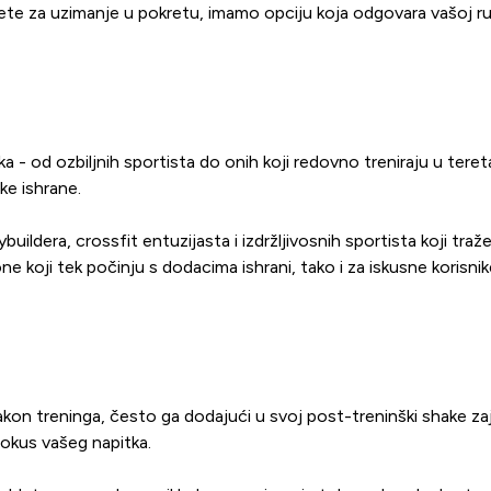
ete za uzimanje u pokretu, imamo opciju koja odgovara vašoj rut
- od ozbiljnih sportista do onih koji redovno treniraju u tereta
ke ishrane.
ldera, crossfit entuzijasta i izdržljivosnih sportista koji tra
 one koji tek počinju s dodacima ishrani, tako i za iskusne korisni
kon treninga, često ga dodajući u svoj post-treninški shake z
 okus vašeg napitka.