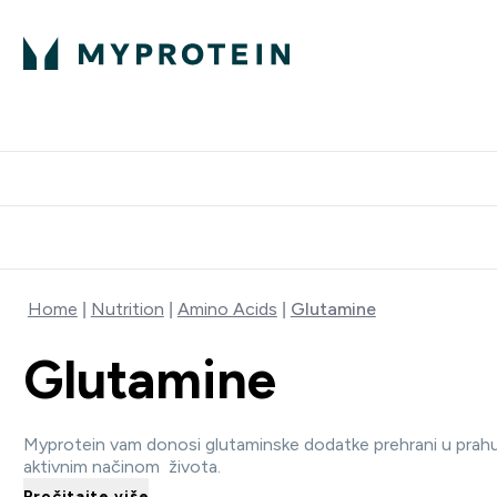
Proteini
Dostavljamo do tvo
Home
Nutrition
Amino Acids
Glutamine
Glutamine
Myprotein vam donosi glutaminske dodatke prehrani u prahu i
aktivnim na
č
inom života.
Pročitajte više