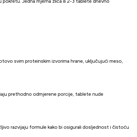
u pokretu. Jedna mjerna žlica ili 2-3 tablete dnevno
gotovo svim proteinskim izvorima hrane, uključujući meso,
eriaju prethodno odmjerene porcije, tablete nude
jivo razvijaju formule kako bi osigurali dosljednost i čistoću