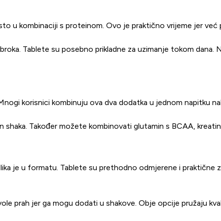
to u kombinaciji s proteinom. Ovo je praktično vrijeme jer već 
đu obroka. Tablete su posebno prikladne za uzimanje tokom dana.
 Mnogi korisnici kombinuju ova dva dodatka u jednom napitku na
in shaka. Također možete kombinovati glutamin s BCAA, kreatin
zlika je u formatu. Tablete su prethodno odmjerene i praktične z
ole prah jer ga mogu dodati u shakove. Obje opcije pružaju kvalit