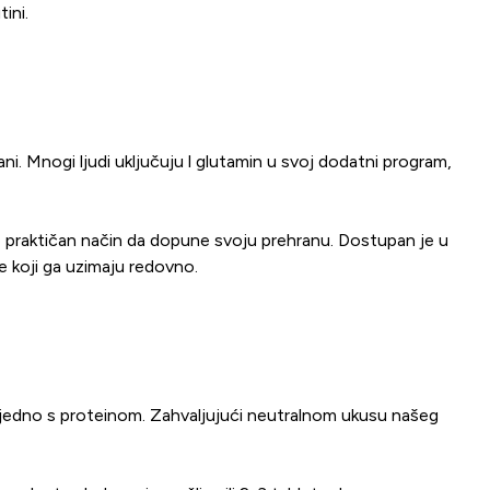
ini.
ni. Mnogi ljudi uključuju l glutamin u svoj dodatni program,
že praktičan način da dopune svoju prehranu. Dostupan je u
ke koji ga uzimaju redovno.
ajedno s proteinom. Zahvaljujući neutralnom ukusu našeg