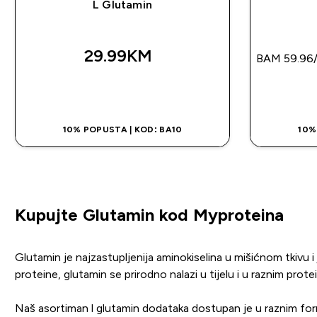
L Glutamin
29.99KM‎
BAM 59.96‎
BRZA KUPOVINA
10% POPUSTA | KOD: BA10
10%
Kupujte Glutamin kod Myproteina
Glutamin je najzastupljenija aminokiselina u mišićnom tkivu i
proteine, glutamin se prirodno nalazi u tijelu i u raznim prote
Naš asortiman l glutamin dodataka dostupan je u raznim forma