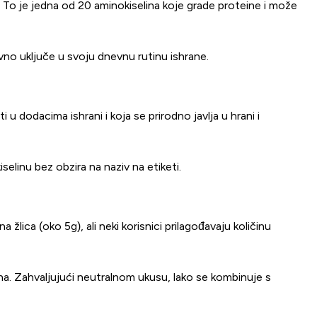
u. To je jedna od 20 aminokiselina koje grade proteine i može
vno uključe u svoju dnevnu rutinu ishrane.
 u dodacima ishrani i koja se prirodno javlja u hrani i
elinu bez obzira na naziv na etiketi.
ica (oko 5g), ali neki korisnici prilagođavaju količinu
a. Zahvaljujući neutralnom ukusu, lako se kombinuje s