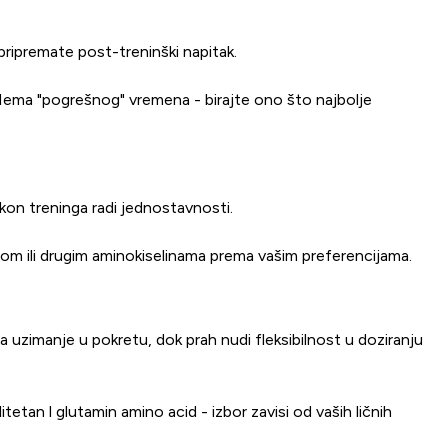
pripremate post-treninški napitak.
 Nema "pogrešnog" vremena - birajte ono što najbolje
kon treninga radi jednostavnosti.
om ili drugim aminokiselinama prema vašim preferencijama.
a uzimanje u pokretu, dok prah nudi fleksibilnost u doziranju
etan l glutamin amino acid - izbor zavisi od vaših ličnih