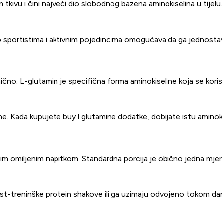
m tkivu i čini najveći dio slobodnog bazena aminokiselina u tijel
što sportistima i aktivnim pojedincima omogućava da ga jednosta
ično. L-glutamin je specifična forma aminokiseline koja se koristi
e. Kada kupujete buy l glutamine dodatke, dobijate istu aminokis
omiljenim napitkom. Standardna porcija je obično jedna mjerna žl
st-treninške protein shakove ili ga uzimaju odvojeno tokom dan