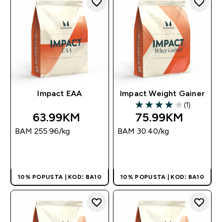
Impact EAA
Impact Weight Gainer
(1)
4 out of 5 stars
63.99KM‎
75.99KM‎
BAM 255.96‎/kg
BAM 30.40‎/kg
BRZA KUPOVINA
BRZA KUPOVINA
10% POPUSTA | KOD: BA10
10% POPUSTA | KOD: BA10