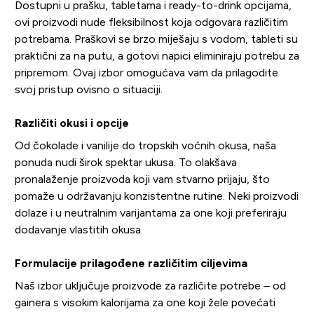
Dostupni u prašku, tabletama i ready-to-drink opcijama,
ovi proizvodi nude fleksibilnost koja odgovara različitim
potrebama. Praškovi se brzo miješaju s vodom, tableti su
praktični za na putu, a gotovi napici eliminiraju potrebu za
pripremom. Ovaj izbor omogućava vam da prilagodite
svoj pristup ovisno o situaciji.
Različiti okusi i opcije
Od čokolade i vanilije do tropskih voćnih okusa, naša
ponuda nudi širok spektar ukusa. To olakšava
pronalaženje proizvoda koji vam stvarno prijaju, što
pomaže u održavanju konzistentne rutine. Neki proizvodi
dolaze i u neutralnim varijantama za one koji preferiraju
dodavanje vlastitih okusa.
Formulacije prilagođene različitim ciljevima
Naš izbor uključuje proizvode za različite potrebe – od
gainera s visokim kalorijama za one koji žele povećati