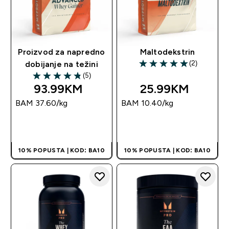
Proizvod za napredno
Maltodekstrin
(2)
dobijanje na težini
5 out of 5 stars
(5)
4.8 out of 5 stars
93.99KM‎
25.99KM‎
BAM 37.60‎/kg
BAM 10.40‎/kg
BRZA KUPOVINA
BRZA KUPOVINA
10% POPUSTA | KOD: BA10
10% POPUSTA | KOD: BA10