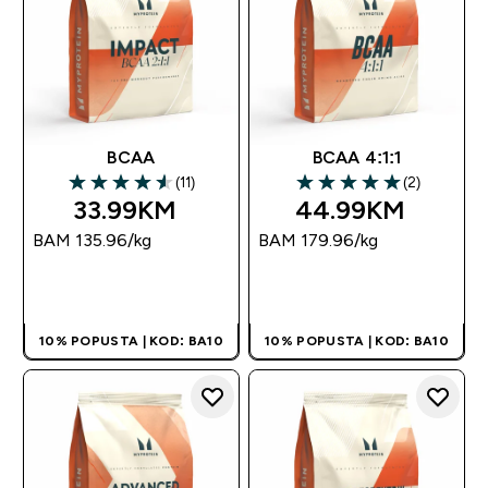
BCAA
BCAA 4:1:1
(11)
(2)
4.55 out of 5 stars
5 out of 5 stars
33.99KM‎
44.99KM‎
BAM 135.96‎/kg
BAM 179.96‎/kg
BRZA KUPOVINA
BRZA KUPOVINA
10% POPUSTA | KOD: BA10
10% POPUSTA | KOD: BA10