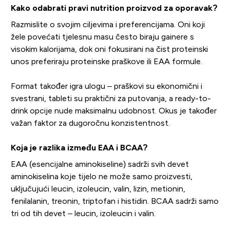
Kako odabrati pravi nutrition proizvod za oporavak?
Razmislite o svojim ciljevima i preferencijama. Oni koji
žele povećati tjelesnu masu često biraju gainere s
visokim kalorijama, dok oni fokusirani na čist proteinski
unos preferiraju proteinske praškove ili EAA formule.
Format također igra ulogu – praškovi su ekonomični i
svestrani, tableti su praktični za putovanja, a ready-to-
drink opcije nude maksimalnu udobnost. Okus je također
važan faktor za dugoročnu konzistentnost.
Koja je razlika između EAA i BCAA?
EAA (esencijalne aminokiseline) sadrži svih devet
aminokiselina koje tijelo ne može samo proizvesti,
uključujući leucin, izoleucin, valin, lizin, metionin,
fenilalanin, treonin, triptofan i histidin. BCAA sadrži samo
tri od tih devet – leucin, izoleucin i valin.