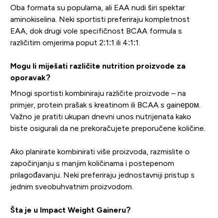
Oba formata su popularna, ali EAA nudi širi spektar
aminokiselina. Neki sportisti preferiraju kompletnost
EAA, dok drugi vole specifičnost BCAA formula s
različitim omjerima poput 2:1:1 ili 4:1:1.
Mogu li miješati različite nutrition proizvode za
oporavak?
Mnogi sportisti kombiniraju različite proizvode – na
primjer, protein prašak s kreatinom ili BCAA s gainером.
Važno je pratiti ukupan dnevni unos nutrijenata kako
biste osigurali da ne prekoračujete preporučene količine.
Ako planirate kombinirati više proizvoda, razmislite o
započinjanju s manjim količinama i postepenom
prilagođavanju. Neki preferiraju jednostavniji pristup s
jednim sveobuhvatnim proizvodom.
Šta je u Impact Weight Gaineru?