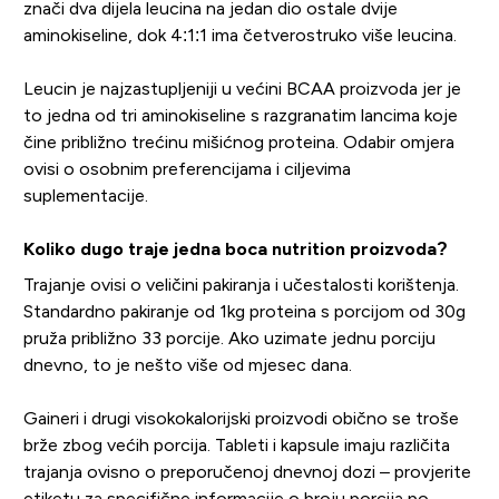
znači dva dijela leucina na jedan dio ostale dvije
aminokiseline, dok 4:1:1 ima četverostruko više leucina.
Leucin je najzastupljeniji u većini BCAA proizvoda jer je
to jedna od tri aminokiseline s razgranatim lancima koje
čine približno trećinu mišićnog proteina. Odabir omjera
ovisi o osobnim preferencijama i ciljevima
suplementacije.
Koliko dugo traje jedna boca nutrition proizvoda?
Trajanje ovisi o veličini pakiranja i učestalosti korištenja.
Standardno pakiranje od 1kg proteina s porcijom od 30g
pruža približno 33 porcije. Ako uzimate jednu porciju
dnevno, to je nešto više od mjesec dana.
Gaineri i drugi visokokalorijski proizvodi obično se troše
brže zbog većih porcija. Tableti i kapsule imaju različita
trajanja ovisno o preporučenoj dnevnoj dozi – provjerite
etiketu za specifične informacije o broju porcija po