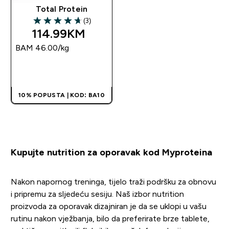
Total Protein
(3)
4.67 out of 5 stars
114.99KM‎
BAM 46.00‎/kg
BRZA KUPOVINA
10% POPUSTA | KOD: BA10
Kupujte nutrition za oporavak kod Myproteina
Nakon napornog treninga, tijelo traži podršku za obnovu
i pripremu za sljedeću sesiju. Naš izbor nutrition
proizvoda za oporavak dizajniran je da se uklopi u vašu
rutinu nakon vježbanja, bilo da preferirate brze tablete,