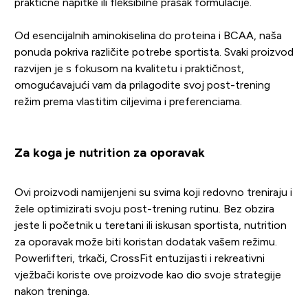
praktične napitke ili fleksibilne prašak formulacije.
Od esencijalnih aminokiselina do proteina i BCAA, naša
ponuda pokriva različite potrebe sportista. Svaki proizvod
razvijen je s fokusom na kvalitetu i praktičnost,
omogućavajući vam da prilagodite svoj post-trening
režim prema vlastitim ciljevima i preferenciama.
Za koga je nutrition za oporavak
Ovi proizvodi namijenjeni su svima koji redovno treniraju i
žele optimizirati svoju post-trening rutinu. Bez obzira
jeste li početnik u teretani ili iskusan sportista, nutrition
za oporavak može biti koristan dodatak vašem režimu.
Powerlifteri, trkači, CrossFit entuzijasti i rekreativni
vježbači koriste ove proizvode kao dio svoje strategije
nakon treninga.