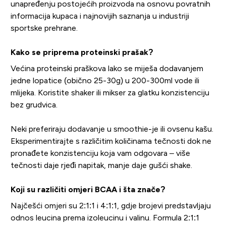
unapređenju postojećih proizvoda na osnovu povratnih
informacija kupaca i najnovijih saznanja u industriji
sportske prehrane.
Kako se priprema proteinski prašak?
Većina proteinski praškova lako se miješa dodavanjem
jedne lopatice (obično 25-30g) u 200-300ml vode ili
mlijeka. Koristite shaker ili mikser za glatku konzistenciju
bez grudvica.
Neki preferiraju dodavanje u smoothie-je ili ovsenu kašu.
Eksperimentirajte s različitim količinama tečnosti dok ne
pronađete konzistenciju koja vam odgovara – više
tečnosti daje rjeđi napitak, manje daje gušći shake.
Koji su različiti omjeri BCAA i šta znače?
Najčešći omjeri su 2:1:1 i 4:1:1, gdje brojevi predstavljaju
odnos leucina prema izoleucinu i valinu. Formula 2:1:1