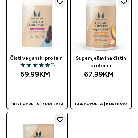
Čisti veganski proteini
Supemješavina čistih
(1)
proteina
5 out of 5 stars
59.99KM‎
67.99KM‎
BRZA KUPOVINA
BRZA KUPOVINA
10% POPUSTA | KOD: BA10
10% POPUSTA | KOD: BA10