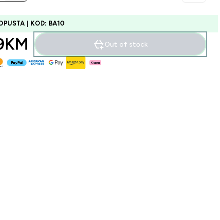
OPUSTA | KOD: BA10
9KM‎
Out of stock