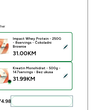
ther
Impact Whey Protein - 250G
- 8servings - Čokoladni
ect this product - Impact Whey Protein - 250G - 8servings - Č
Brownie
31.00KM‎
Kreatin Monohidrat - 500g -
147servings - Bez ukusa
ect this product - Kreatin Monohidrat - 500g - 147servings - B
31.99KM‎
4.98‎
Add these to your routine