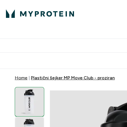
Proteini
Dostavljamo do tvo
Home
Plastični šejker MP Move Club - proziran