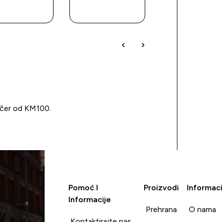
KUPOVINA
KUPOVINA
KUPOVIN
učer od KM100.
Pomoć I
Proizvodi
Informaci
Informacije
Prehrana
O nama
Kontaktirajte nas