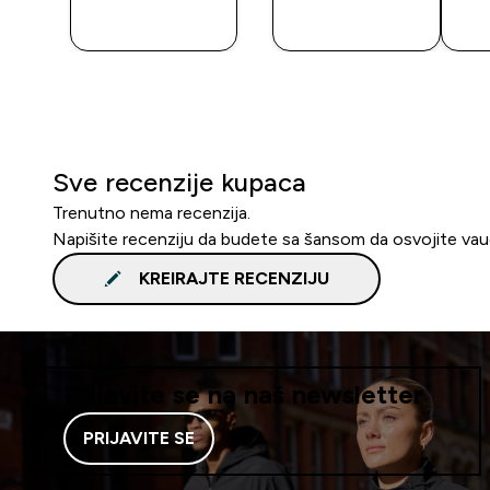
A
KUPOVINA
KUPOVINA
Sve recenzije kupaca
Trenutno nema recenzija.
Napišite recenziju da budete sa šansom da osvojite va
KREIRAJTE RECENZIJU
Prijavite se na naš newsletter
PRIJAVITE SE