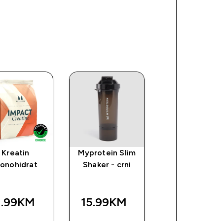
Kreatin
Myprotein Slim
Impact Whe
onohidrat
Shaker - crni
Isolate
1.99KM‎
15.99KM‎
45.80KM‎
BRZA
BRZA
BRZA