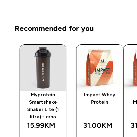
Recommended for you
Myprotein
Impact Whey
™
Smartshake
Protein
M
Shaker Lite (1
i
litra) - crna
15.99KM‎
31.00KM‎
3
BRZA
BRZA