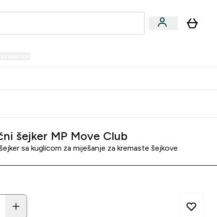
formance
submenu
Vegan submenu
Enter Performance submenu
⌄
prijatelju i zaradi 34 KM
ični šejker MP Move Club
 šejker sa kuglicom za miješanje za kremaste šejkove