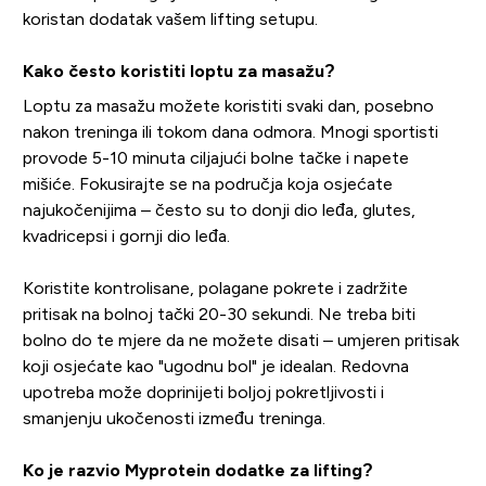
koristan dodatak vašem lifting setupu.
Kako često koristiti loptu za masažu?
Loptu za masažu možete koristiti svaki dan, posebno
nakon treninga ili tokom dana odmora. Mnogi sportisti
provode 5-10 minuta ciljajući bolne tačke i napete
mišiće. Fokusirajte se na područja koja osjećate
najukočenijima – često su to donji dio leđa, glutes,
kvadricepsi i gornji dio leđa.
Koristite kontrolisane, polagane pokrete i zadržite
pritisak na bolnoj tački 20-30 sekundi. Ne treba biti
bolno do te mjere da ne možete disati – umjeren pritisak
koji osjećate kao "ugodnu bol" je idealan. Redovna
upotreba može doprinijeti boljoj pokretljivosti i
smanjenju ukočenosti između treninga.
Ko je razvio Myprotein dodatke za lifting?