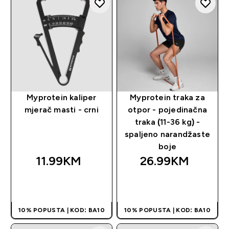
Myprotein kaliper
Myprotein traka za
mjerač masti - crni
otpor - pojedinačna
traka (11-36 kg) -
spaljeno narandžaste
boje
11.99KM‎
26.99KM‎
BRZA KUPOVINA
BRZA KUPOVINA
10% POPUSTA | KOD: BA10
10% POPUSTA | KOD: BA10