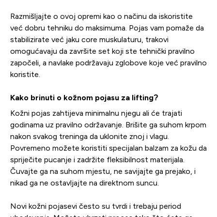
Razmišljajte o ovoj opremi kao o načinu da iskoristite
već dobru tehniku do maksimuma. Pojas vam pomaže da
stabilizirate već jaku core muskulaturu, trakovi
omogućavaju da završite set koji ste tehnički pravilno
započeli, a navlake podržavaju zglobove koje već pravilno
koristite.
Kako brinuti o kožnom pojasu za lifting?
Kožni pojas zahtijeva minimalnu njegu ali će trajati
godinama uz pravilno održavanje. Brišite ga suhom krpom
nakon svakog treninga da uklonite znoj i vlagu.
Povremeno možete koristiti specijalan balzam za kožu da
spriječite pucanje i zadržite fleksibilnost materijala.
Čuvajte ga na suhom mjestu, ne savijajte ga prejako, i
nikad ga ne ostavljajte na direktnom suncu.
Novi kožni pojasevi često su tvrdi i trebaju period