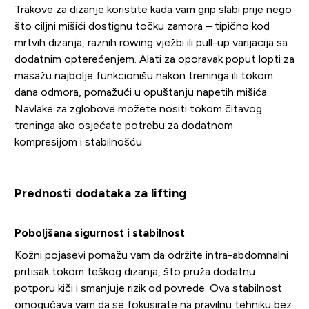
Trakove za dizanje koristite kada vam grip slabi prije nego
što ciljni mišići dostignu točku zamora – tipično kod
mrtvih dizanja, raznih rowing vježbi ili pull-up varijacija sa
dodatnim opterećenjem. Alati za oporavak poput lopti za
masažu najbolje funkcionišu nakon treninga ili tokom
dana odmora, pomažući u opuštanju napetih mišića.
Navlake za zglobove možete nositi tokom čitavog
treninga ako osjećate potrebu za dodatnom
kompresijom i stabilnošću.
Prednosti dodataka za lifting
Poboljšana sigurnost i stabilnost
Kožni pojasevi pomažu vam da održite intra-abdomnalni
pritisak tokom teškog dizanja, što pruža dodatnu
potporu kiči i smanjuje rizik od povrede. Ova stabilnost
omogućava vam da se fokusirate na pravilnu tehniku bez