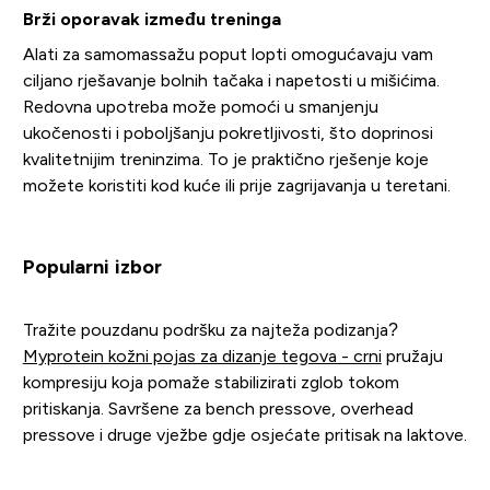
Brži oporavak između treninga
Alati za samomassažu poput lopti omogućavaju vam
ciljano rješavanje bolnih tačaka i napetosti u mišićima.
Redovna upotreba može pomoći u smanjenju
ukočenosti i poboljšanju pokretljivosti, što doprinosi
kvalitetnijim treninzima. To je praktično rješenje koje
možete koristiti kod kuće ili prije zagrijavanja u teretani.
Popularni izbor
Tražite pouzdanu podršku za najteža podizanja?
Myprotein kožni pojas za dizanje tegova - crni
pružaju
kompresiju koja pomaže stabilizirati zglob tokom
pritiskanja. Savršene za bench pressove, overhead
pressove i druge vježbe gdje osjećate pritisak na laktove.