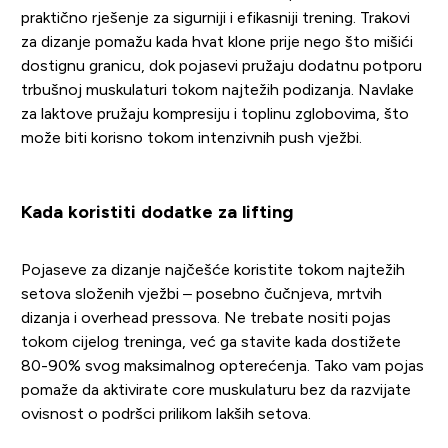
praktično rješenje za sigurniji i efikasniji trening. Trakovi
za dizanje pomažu kada hvat klone prije nego što mišići
dostignu granicu, dok pojasevi pružaju dodatnu potporu
trbušnoj muskulaturi tokom najtežih podizanja. Navlake
za laktove pružaju kompresiju i toplinu zglobovima, što
može biti korisno tokom intenzivnih push vježbi.
Kada koristiti dodatke za lifting
Pojaseve za dizanje najčešće koristite tokom najtežih
setova složenih vježbi – posebno čučnjeva, mrtvih
dizanja i overhead pressova. Ne trebate nositi pojas
tokom cijelog treninga, već ga stavite kada dostižete
80-90% svog maksimalnog opterećenja. Tako vam pojas
pomaže da aktivirate core muskulaturu bez da razvijate
ovisnost o podršci prilikom lakših setova.