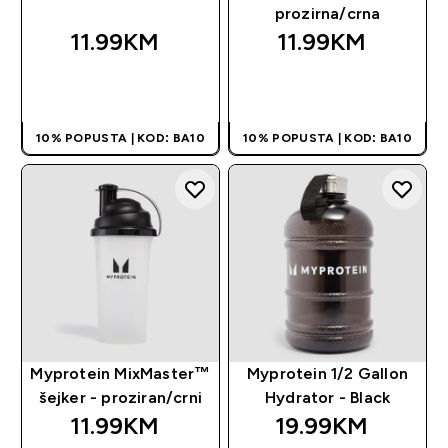
prozirna/crna
11.99KM‎
11.99KM‎
BRZA KUPOVINA
BRZA KUPOVINA
10% POPUSTA | KOD: BA10
10% POPUSTA | KOD: BA10
Myprotein MixMaster™
Myprotein 1/2 Gallon
šejker - proziran/crni
Hydrator - Black
11.99KM‎
19.99KM‎