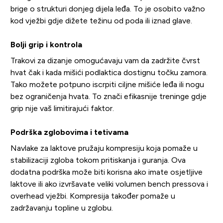
brige o strukturi donjeg dijela leđa. To je osobito važno
kod vježbi gdje dižete težinu od poda ili iznad glave.
Bolji grip i kontrola
Trakovi za dizanje omogućavaju vam da zadržite čvrst
hvat čak i kada mišići podlaktica dostignu točku zamora.
Tako možete potpuno iscrpiti ciljne mišiće leđa ili nogu
bez ograničenja hvata. To znači efikasnije treninge gdje
grip nije vaš limitirajući faktor.
Podrška zglobovima i tetivama
Navlake za laktove pružaju kompresiju koja pomaže u
stabilizaciji zgloba tokom pritiskanja i guranja. Ova
dodatna podrška može biti korisna ako imate osjetljive
laktove ili ako izvršavate veliki volumen bench pressova i
overhead vježbi. Kompresija također pomaže u
zadržavanju topline u zglobu.