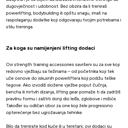
dugovječnost i udobnost. Bez obzira da li treniraš
powerlifting, bodybuilding ili opštu snagu, imaš na
raspolaganju dodatke koji odgovaraju tvojim potrebama i
stilu treninga.
Za koga su namijenjeni lifting dodaci
Ovi strength training accessories savršeni su za sve koji
redovno vježbaju sa težinama – od početnika koji tek
uče osnove do iskusnih powerliftera koji podižu teške
tegove. Ako izvodiš složene vježbe poput čučnja,
bencha ili mrtvih dizanja, lifting gear pomaže ti da zadržiš
pravilnu formu i zaštiti donji dio leđa, zglobove i mišiće.
Također su odličan izbor za one koji žele progresivno
opterećenje bez ugrožavanja tehnike.
Bilo da trenirate kod kuće ili u teretani, ovi dodaci su