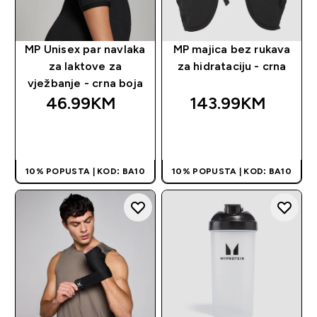
MP Unisex par navlaka
MP majica bez rukava
za laktove za
za hidrataciju - crna
vježbanje - crna boja
46.99KM‎
143.99KM‎
BRZA KUPOVINA
BRZA KUPOVINA
10% POPUSTA | KOD: BA10
10% POPUSTA | KOD: BA10