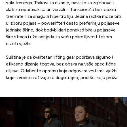
stila treninga. Trakovi za dizanje, navlake za zglobove i
alati za oporavak su univerzalni i funkcionišu bez obzira
trenirate li za snagu ili hipertrofiju. Jedina razlika može biti
u izboru pojasa – powerlifteri često preferiraju pojaseve
jednake širine, dok bodybilderi ponekad biraju pojaseve
šire straga i uže sprijeda za veću pokretljivost tokom
raznih vježbi.
Suština je da kvalitetan lifting gear podržava sigurno i
efikasno dizanje tegova, bez obzira na vaše specifične
ciljeve. Odaberite opremu koja odgovara vrstama vježbi
koje izvodite i uživajte u dugotrajnoj podršci koju pruža.