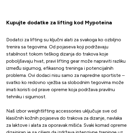
Kupujte dodatke za lifting kod Mypoteina
Dodatci za lifting su ključni alati za svakoga ko ozbiljno
trenira sa tegovima. Od pojaseva koji podržavaju
stabilnost tokom teškog dizanja do trakova koje
poboljšavaju hvat, pravi lifting gear može napraviti razliku
između sigurnog, efikasnog treninga i potencijalnih
problema. Ovi dodaci nisu samo za napredne sportiste –
svatko ko redovno vježba sa slobodnim tegovima može
imati koristi od prave opreme koja podržava pravilnu
tehniku i sigurnost.
Naš izbor weightlifting accessories uključuje sve od
klasičnih kožnih pojaseva do trakova za dizanje, navlaka
za laktove i alata za oporavak mišića. Svaki komad opreme
dizajniran je sa ciljem da izdržava intenzivne treninge uz