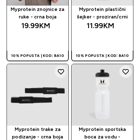
Myprotein znojnice za
Myprotein plastični
ruke - crna boja
šejker - proziran/crni
19.99KM‎
11.99KM‎
BRZA KUPOVINA
BRZA KUPOVINA
10% POPUSTA | KOD: BA10
10% POPUSTA | KOD: BA10
Myprotein trake za
Myprotein sportska
podizanje - crna boja
boca za vodu -