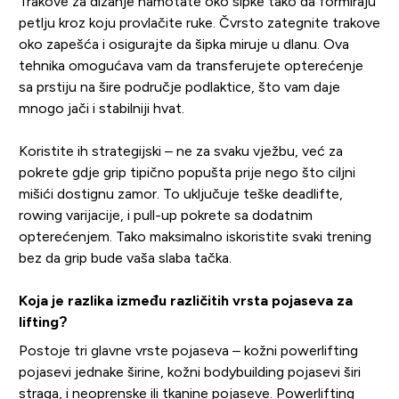
Trakove za dizanje namotate oko šipke tako da formiraju
petlju kroz koju provlačite ruke. Čvrsto zategnite trakove
oko zapešća i osigurajte da šipka miruje u dlanu. Ova
tehnika omogućava vam da transferujete opterećenje
sa prstiju na šire područje podlaktice, što vam daje
mnogo jači i stabilniji hvat.
Koristite ih strategijski – ne za svaku vježbu, već za
pokrete gdje grip tipično popušta prije nego što ciljni
mišići dostignu zamor. To uključuje teške deadlifte,
rowing varijacije, i pull-up pokrete sa dodatnim
opterećenjem. Tako maksimalno iskoristite svaki trening
bez da grip bude vaša slaba tačka.
Koja je razlika između različitih vrsta pojaseva za
lifting?
Postoje tri glavne vrste pojaseva – kožni powerlifting
pojasevi jednake širine, kožni bodybuilding pojasevi širi
straga, i neoprenske ili tkanine pojaseve. Powerlifting