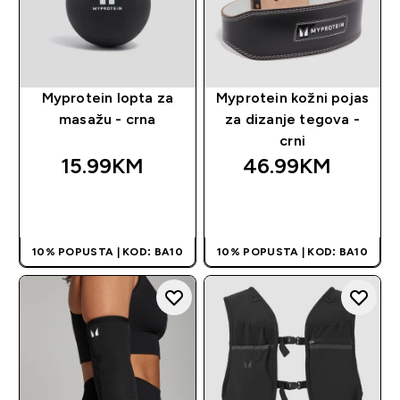
Myprotein lopta za
Myprotein kožni pojas
masažu - crna
za dizanje tegova -
crni
15.99KM‎
46.99KM‎
BRZA KUPOVINA
BRZA KUPOVINA
10% POPUSTA | KOD: BA10
10% POPUSTA | KOD: BA10