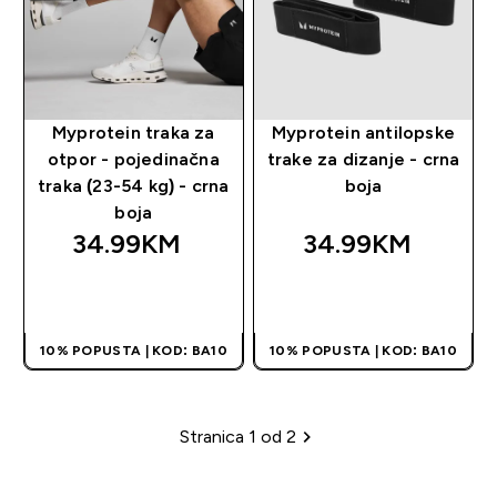
Myprotein traka za
Myprotein antilopske
otpor - pojedinačna
trake za dizanje - crna
traka (23-54 kg) - crna
boja
boja
34.99KM‎
34.99KM‎
BRZA KUPOVINA
BRZA KUPOVINA
10% POPUSTA | KOD: BA10
10% POPUSTA | KOD: BA10
Stranica 1 od 2
Paginacija