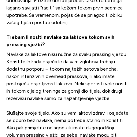
uhodavanja. Možete ubrzati proces tako što ćete ga
lagano savijati i "raditi" sa kožom tokom prvih sedmica
upotrebe. Sa vremenom, pojas će se prilagoditi obliku
vašeg tijela i postati udobniji.
Trebam li nositi navlake za laktove tokom svih
pressing vježbi?
Navlake za laktove nisu nužne za svaku pressing vježbu.
Koristite ih kada osjećate da vam zglobovi trebaju
dodatnu potporu – tokom najtežih setova bencha,
nakon intenzivnih overhead pressova, ili ako imate
postojeću osjetljivost laktova. Neki sportisti vole nositi
ih tokom cijelog treninga za gornji dio tijela, dok drugi
rezervišu navlake samo za najzahtjevnije vježbe.
Slušajte svoje tijelo. Ako su vam laktovi zdravi i osjećate
se dobro bez navlaka, nema potrebe stalno ih koristiti.
Ako pak primjetite nelagodu ili imate dugogodišnji
volumen pressing vježbi iza sebe, navlake mogu biti