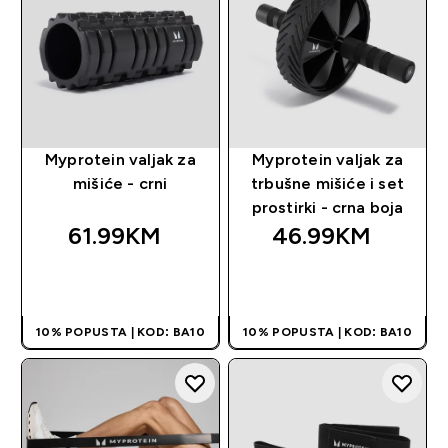
Myprotein valjak za
Myprotein valjak za
mišiće - crni
trbušne mišiće i set
prostirki - crna boja
61.99KM‎
46.99KM‎
BRZA KUPOVINA
BRZA KUPOVINA
10% POPUSTA | KOD: BA10
10% POPUSTA | KOD: BA10