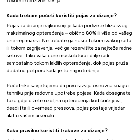
tokom intenzivnih sesija.
Kada trebam početi koristiti pojas za dizanje?
Pojas za dizanje najkorisniji je kada podižete blizu svog
maksimalnog opterećenja – obično 80% ili više od vašeg
one-rep max-a. Ne trebate ga nositi tokom svakog seta
ili tokom zagrijavanja, već ga rezervišite za najteže radne
setove. Tako vaša core muskulatura i dalje radi
samostalno tokom lakših opterećenja, dok pojas pruža
dodatnu potporu kada je to najpotrebnije.
Početnike savjetujemo da prvo razviju osnovnu snagu i
tehniku prije redovne upotrebe pojasa. Kada dosegnete
fazu gdje dižete ozbiljna opterećenja kod čučnjeva,
deadlifta ili overhead pressova, pojas postaje vrijedan
alat u vašem arsenalu.
Kako pravilno koristiti trakove za dizanje?