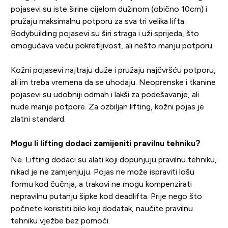
pojasevi su iste širine cijelom dužinom (obično 10cm) i
pružaju maksimalnu potporu za sva tri velika lifta.
Bodybuilding pojasevi su širi straga i uži sprijeda, što
omogućava veću pokretljivost, ali nešto manju potporu.
Kožni pojasevi najtraju duže i pružaju najčvršću potporu,
ali im treba vremena da se uhodaju. Neoprenske i tkanine
pojasevi su udobniji odmah i lakši za podešavanje, ali
nude manje potpore. Za ozbiljan lifting, kožni pojas je
zlatni standard.
Mogu li lifting dodaci zamijeniti pravilnu tehniku?
Ne. Lifting dodaci su alati koji dopunjuju pravilnu tehniku,
nikad je ne zamjenjuju. Pojas ne može ispraviti lošu
formu kod čučnja, a trakovi ne mogu kompenzirati
nepravilnu putanju šipke kod deadlifta. Prije nego što
počnete koristiti bilo koji dodatak, naučite pravilnu
tehniku vježbe bez pomoći.