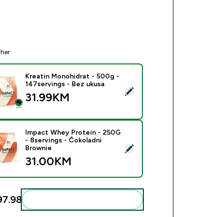
ther
Kreatin Monohidrat - 500g -
147servings - Bez ukusa
ect this product - Kreatin Monohidrat - 500g - 147servings - B
31.99KM‎
Impact Whey Protein - 250G
- 8servings - Čokoladni
ect this product - Impact Whey Protein - 250G - 8servings - Č
Brownie
31.00KM‎
7.98‎
Add these to your routine