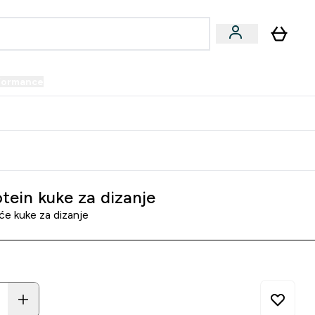
formance
submenu
Vegan submenu
Enter Performance submenu
⌄
prijatelju i zaradi 34 KM
tein kuke za dizanje
će kuke za dizanje