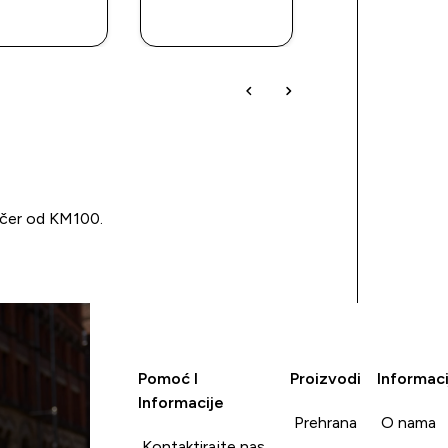
KUPOVINA
KUPOVINA
KUPOVIN
učer od KM100.
Pomoć I
Proizvodi
Informaci
Informacije
Prehrana
O nama
Kontaktirajte nas