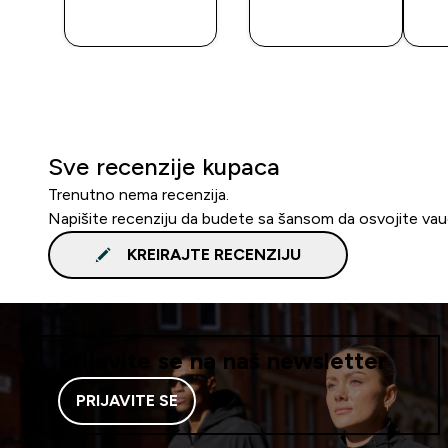
A
KUPOVINA
KUPOVINA
Sve recenzije kupaca
Trenutno nema recenzija.
Napišite recenziju da budete sa šansom da osvojite va
KREIRAJTE RECENZIJU
Prijavite se na naš newsletter
PRIJAVITE SE