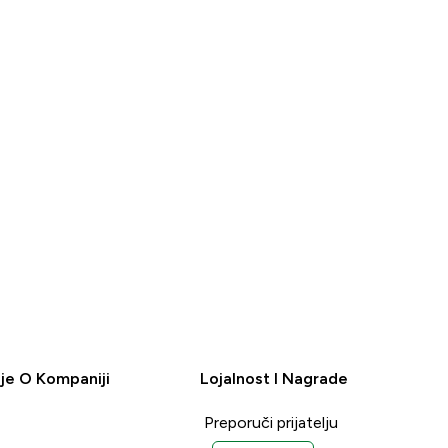
A
KUPOVINA
je O Kompaniji
Lojalnost I Nagrade
Preporuči prijatelju