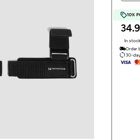
10% P
34.
In stoc
Order 
30-day