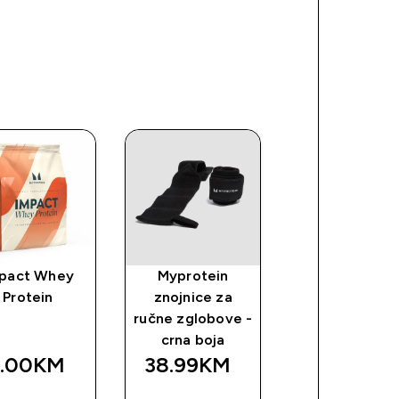
pact Whey
Myprotein
Kreatin
Protein
znojnice za
Monohidrat
ručne zglobove -
crna boja
1.00KM‎
38.99KM‎
31.99KM‎
BRZA
BRZA
BRZA