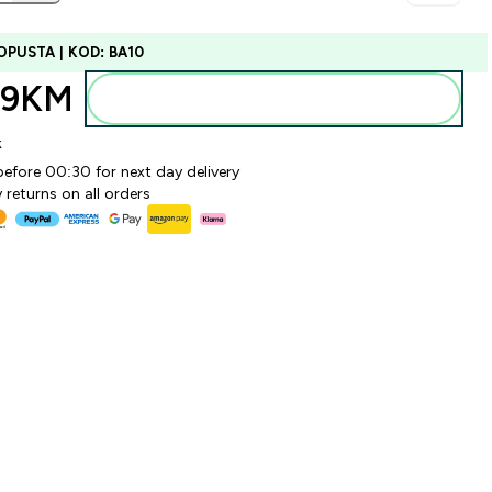
OPUSTA | KOD: BA10
99KM‎
Dodajte u torbu
k
before 00:30 for next day delivery
 returns on all orders