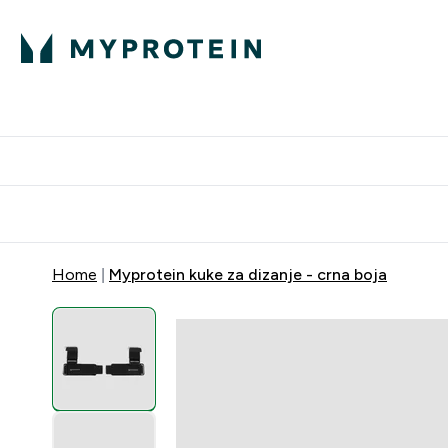
Proteini
Dostavljamo do tvo
Home
Myprotein kuke za dizanje - crna boja