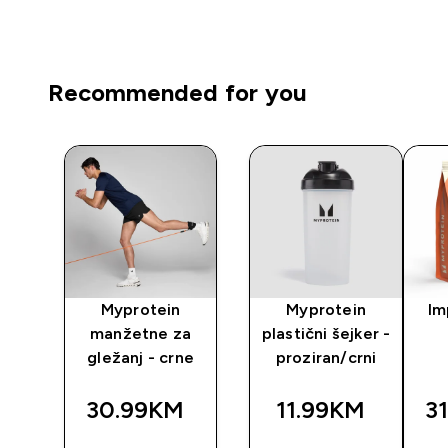
Recommended for you
Myprotein
Myprotein
Im
ake
manžetne za
plastični šejker -
rna
gležanj - crne
proziran/crni
30.99KM‎
11.99KM‎
3
BRZA
BRZA