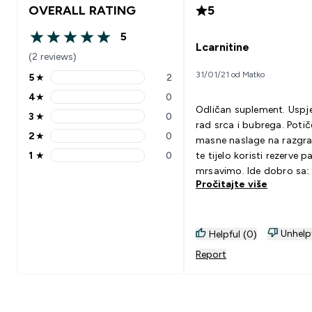
OVERALL RATING
5
5
5 out of 5 stars
Lcarnitine
(2 reviews)
31/01/21 od Matko
5
★
2
5 stars rating 2 reviews
4
★
0
4 stars rating 0 reviews
Odličan suplement. Uspj
3
★
0
3 stars rating 0 reviews
rad srca i bubrega. Potič
2
★
0
masne naslage na razgr
2 stars rating 0 reviews
1
★
0
te tijelo koristi rezerve p
1 stars rating 0 reviews
mrsavimo. Ide dobro sa: Ide
Pročitajte više
dobro sa bcaa tokom
treninga. Dobar je u jutro
doručka.
Unhelp
Helpful (0)
Report