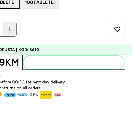
ABLETE
180TABLETE
OPUSTA | KOD: BA10
99KM‎
Dodajte u torbu
k
before 00:30 for next day delivery
 returns on all orders