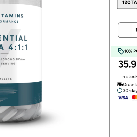
120T
10% P
35.
In stoc
Order 
30-day