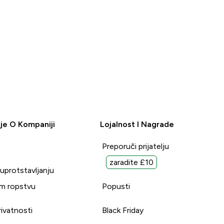
je O Kompaniji
Lojalnost I Nagrade
Preporuči prijatelju
zaradite £10
suprotstavljanju
m ropstvu
Popusti
rivatnosti
Black Friday