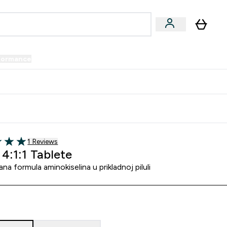
formance
submenu
Vegan submenu
Enter Performance submenu
⌄
prijatelju i zaradi 34 KM
1 customer reviews
1 Reviews
5 stars
4:1:1 Tablete
ana formula aminokiselina u prikladnoj piluli