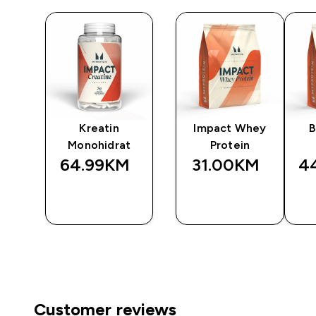
Kreatin
Impact Whey
B
Monohidrat
Protein
64.99KM‎
31.00KM‎
4
BRZA
BRZA
A
KUPOVINA
KUPOVINA
Customer reviews