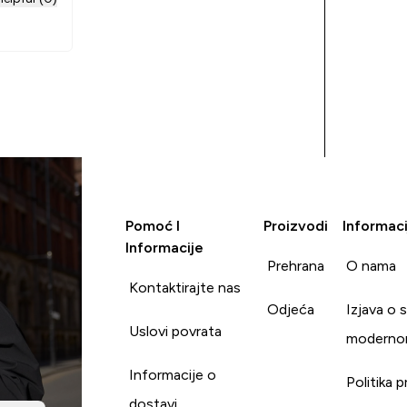
Pomoć I
Proizvodi
Informaci
Informacije
Prehrana
O nama
Kontaktirajte nas
Odjeća
Izjava o 
Uslovi povrata
moderno
Informacije o
Politika p
dostavi