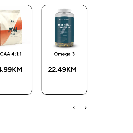
CAA 4:1:1
Omega 3
Impact Whe
Isolate
4.99KM‎
22.49KM‎
45.80KM‎
BRZA
BRZA
BRZA
KUPOVINA
KUPOVINA
KUPOVIN