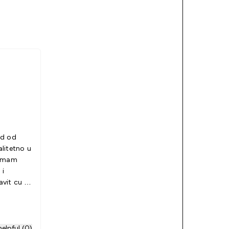
od od
litetno u
zimam
 i
vit cu sa
elpful (0)