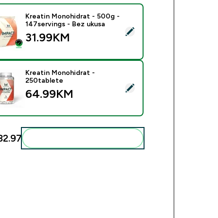
Kreatin Monohidrat - 500g -
147servings - Bez ukusa
ect this product - Kreatin Monohidrat - 500g - 147servings - B
31.99KM‎
Kreatin Monohidrat -
250tablete
ect this product - Kreatin Monohidrat - 250tablete
64.99KM‎
2.97‎
Add these to your routine