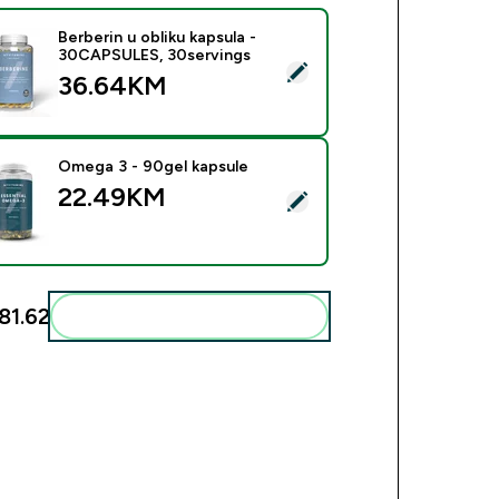
Berberin u obliku kapsula -
30CAPSULES, 30servings
ect this product - Berberin u obliku kapsula - 30CAPSULES, 30s
36.64KM‎
Omega 3 - 90gel kapsule
22.49KM‎
ect this product - Omega 3 - 90gel kapsule
1.62‎
Add these to your routine