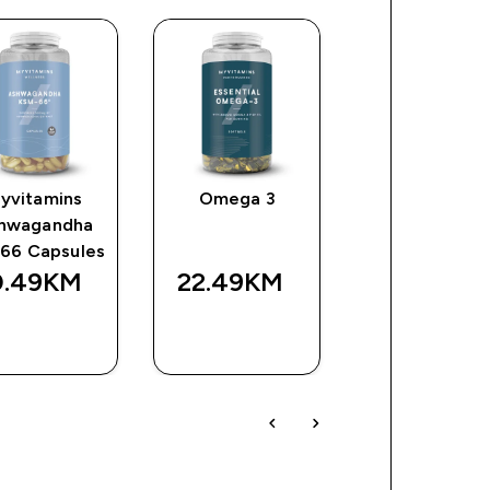
yvitamins
Omega 3
Kapsule
hwagandha
kolagena
66 Capsules
0.49KM‎
22.49KM‎
11.49KM‎
BRZA
BRZA
BRZA
KUPOVINA
KUPOVINA
KUPOVIN