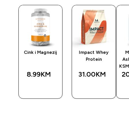
iku
Cink i Magnezij
Impact Whey
M
Protein
As
KSM
8.99KM‎
31.00KM‎
2
BRZA
BRZA
A
KUPOVINA
KUPOVINA