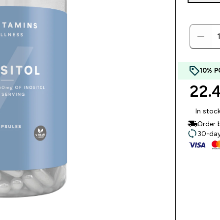
10% P
22.
In stoc
Order 
30-day