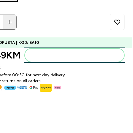
OPUSTA | KOD: BA10
49KM‎
Dodajte u torbu
k
before 00:30 for next day delivery
 returns on all orders