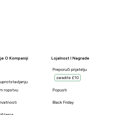
je O Kompaniji
Lojalnost I Nagrade
Preporuči prijatelju
zaradite £10
suprotstavljanju
m ropstvu
Popusti
rivatnosti
Black Friday
rišćenja