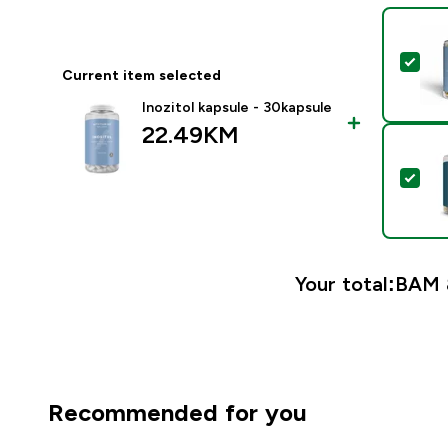
Sel
Current item selected
Inozitol kapsule - 30kapsule
22.49KM‎
Sel
Your total:
BAM 8
Recommended for you