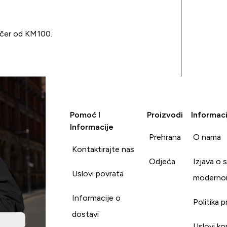
učer od KM100.
Pomoć I
Proizvodi
Informaci
Informacije
Prehrana
O nama
Kontaktirajte nas
Odjeća
Izjava o 
Uslovi povrata
moderno
Informacije o
Politika p
dostavi
Uslovi ko