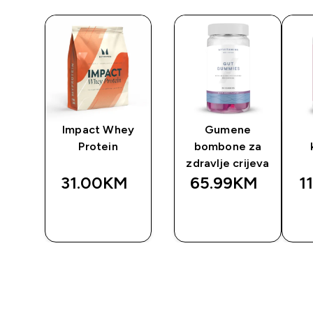
Impact Whey
Gumene
Protein
bombone za
zdravlje crijeva
31.00KM‎
65.99KM‎
1
BRZA
BRZA
A
KUPOVINA
KUPOVINA