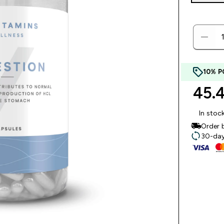
10% P
45.
In stoc
Order 
30-day