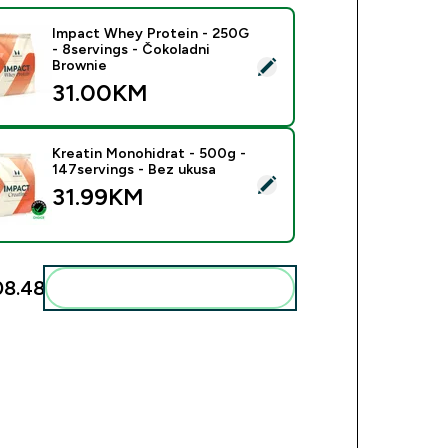
Impact Whey Protein - 250G
- 8servings - Čokoladni
ect this product - Impact Whey Protein - 250G - 8servings - Č
Brownie
31.00KM‎
Kreatin Monohidrat - 500g -
147servings - Bez ukusa
ect this product - Kreatin Monohidrat - 500g - 147servings - B
31.99KM‎
8.48‎
Add these to your routine