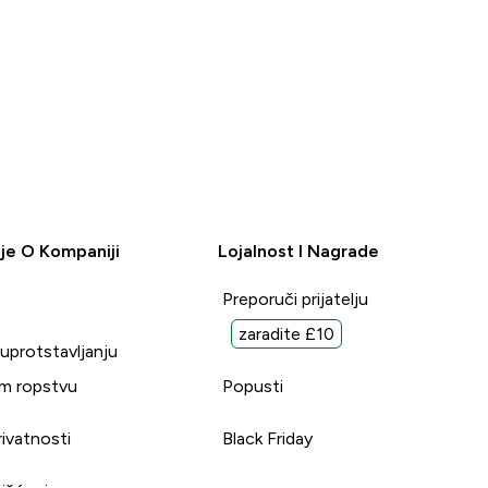
je O Kompaniji
Lojalnost I Nagrade
Preporuči prijatelju
zaradite £10
suprotstavljanju
m ropstvu
Popusti
rivatnosti
Black Friday