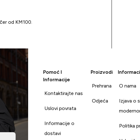
učer od KM100.
Pomoć I
Proizvodi
Informaci
Informacije
Prehrana
O nama
Kontaktirajte nas
Odjeća
Izjava o 
Uslovi povrata
moderno
Informacije o
Politika p
dostavi