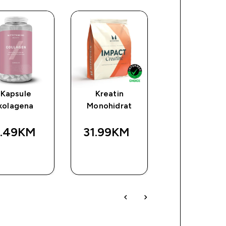
Kapsule
Kreatin
Cink i Magnez
kolagena
Monohidrat
1.49KM‎
31.99KM‎
8.99KM‎
BRZA
BRZA
BRZA
KUPOVINA
KUPOVINA
KUPOVIN