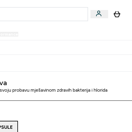
formance
submenu
Vegan submenu
Enter Performance submenu
⌄
prijatelju i zaradi 34 KM
va
svoju probavu mješavinom zdravih bakterija i hlorida
PSULE