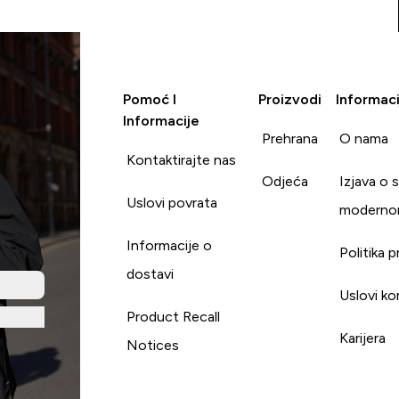
Pomoć I
Proizvodi
Informaci
Informacije
Prehrana
O nama
Kontaktirajte nas
Odjeća
Izjava o 
Uslovi povrata
moderno
Informacije o
Politika p
dostavi
Uslovi ko
Product Recall
Karijera
Notices