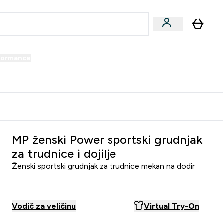
formance
submenu
Vegan submenu
Enter Performance submenu
⌄
prijatelju i zaradi 34 KM
MP ženski Power sportski grudnjak
za trudnice i dojilje
Ženski sportski grudnjak za trudnice mekan na dodir
Vodič za veličinu
Virtual Try-On