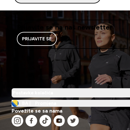
Prijavite se na naš newsletter
PRIJAVITE SE
Postavke kolačića
BA |
Promjena
Povežite se sa nama