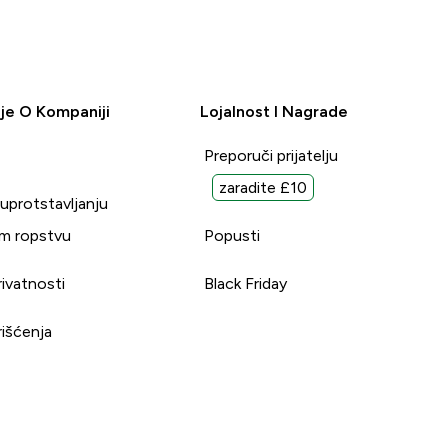
je O Kompaniji
Lojalnost I Nagrade
Preporuči prijatelju
zaradite £10
suprotstavljanju
m ropstvu
Popusti
rivatnosti
Black Friday
rišćenja