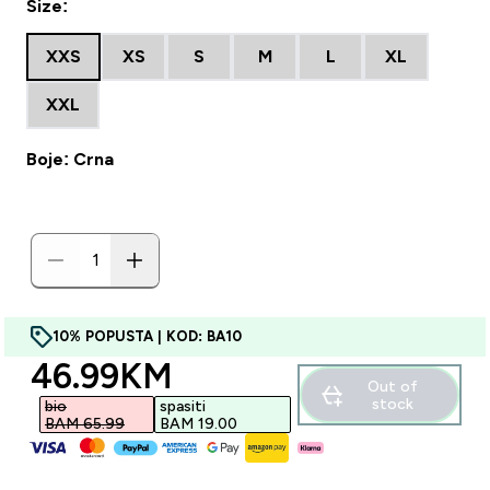
Size:
XXS
XS
S
M
L
XL
XXL
Boje: Crna
10% POPUSTA | KOD: BA10
discounted price
46.99KM‎
Out of
stock
bio
spasiti
BAM 65.99‎
BAM 19.00‎