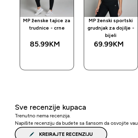
MP ženske tajice za
MP ženski sportski
trudnice - crne
grudnjak za dojilje -
bijeli
85.99KM‎
69.99KM‎
BRZA
BRZA
KUPOVINA
KUPOVINA
Sve recenzije kupaca
Trenutno nema recenzija.
Napišite recenziju da budete sa šansom da osvojite va
KREIRAJTE RECENZIJU