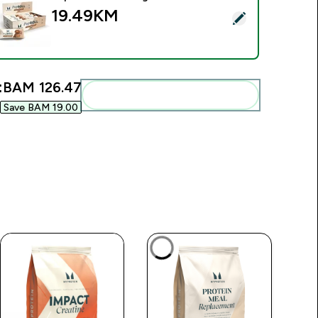
19.49KM‎
elect this product - Pop rolada - 6 x 27g - Pistachio
:
BAM 126.47‎
Add these to your routine
Save BAM 19.00‎