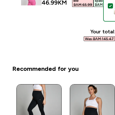
bio
spasiti
discounted price
46.99KM‎
BAM 65.99‎
BAM 19.00‎
S
Your total
Was BAM 145.47‎
Recommended for you