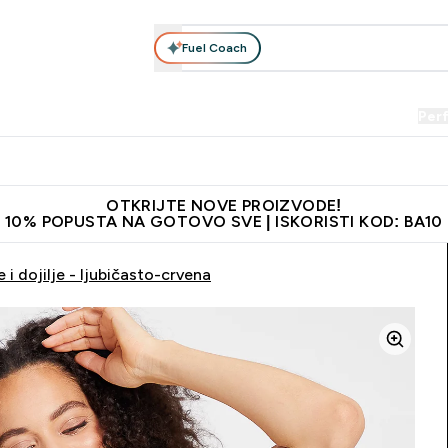
Fuel Coach
Prehrana
Odjeća
Vitamini
Snackovi
Vegan
Per
Enter Proteini submenu
Enter Prehrana submenu
Enter Odjeća submenu
Enter Vitamini submenu
Enter Snackovi 
Enter 
⌄
⌄
⌄
⌄
⌄
⌄
je adrese
Najkvalitetniji proizvodi
Najbolje cijene
Preporuči 
OTKRIJTE NOVE PROIZVODE!
10% POPUSTA NA GOTOVO SVE | ISKORISTI KOD: BA10
i dojilje - ljubičasto-crvena