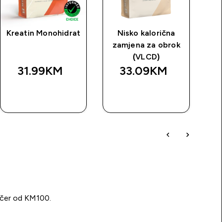
Kreatin Monohidrat
Nisko kalorična
My
zamjena za obrok
(VLCD)
31.99KM‎
33.09KM‎
BRZA
BRZA
KUPOVINA
KUPOVINA
učer od KM100.