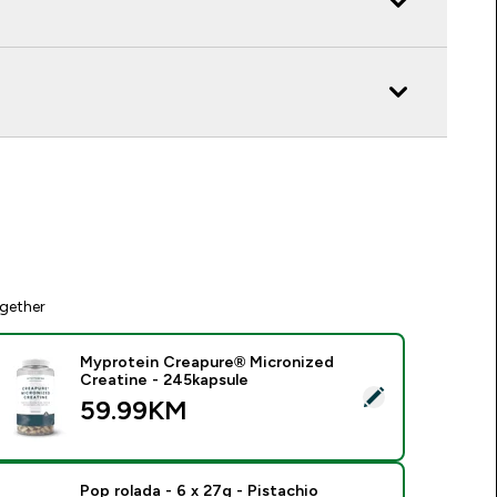
gether
Myprotein Creapure® Micronized
Creatine - 245kapsule
elect this product - Myprotein Creapure® Micronized Creatin
59.99KM‎
Pop rolada - 6 x 27g - Pistachio