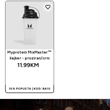
Myprotein MixMaster™
šejker - proziran/crni
11.99KM‎
BRZA KUPOVINA
10% POPUSTA | KOD: BA10