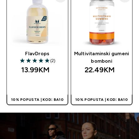
FlavDrops
Multivitaminski gumeni
(2)
bomboni
5 out of 5 stars
13.99KM‎
22.49KM‎
BRZA KUPOVINA
BRZA KUPOVINA
10% POPUSTA | KOD: BA10
10% POPUSTA | KOD: BA10