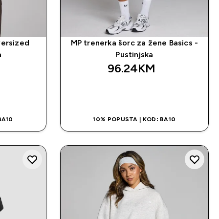
ersized
MP trenerka šorc za žene Basics -
a
Pustinjska
96.24KM‎
NA
BRZA KUPOVINA
BA10
10% POPUSTA | KOD: BA10