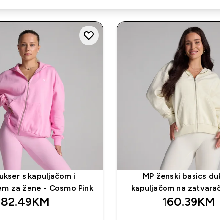
ukser s kapuljačom i
MP ženski basics du
em za žene - Cosmo Pink
kapuljačom na zatvarač
82.49KM‎
160.39KM‎