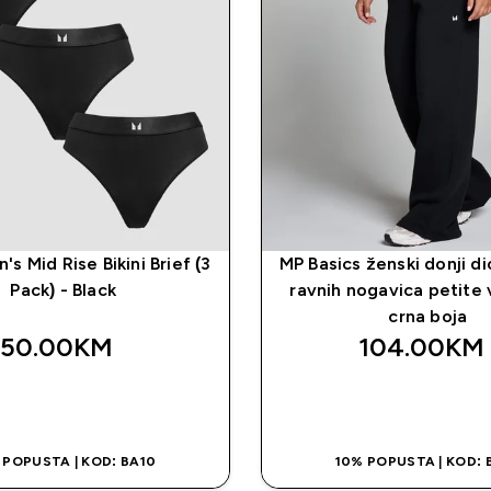
 Mid Rise Bikini Brief (3
MP Basics ženski donji d
Pack) - Black
ravnih nogavica petite v
crna boja
50.00KM‎
104.00KM‎
BRZA KUPOVINA
BRZA KUPOVI
 POPUSTA | KOD: BA10
10% POPUSTA | KOD: 