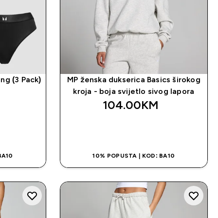
ng (3 Pack)
MP ženska dukserica Basics širokog
kroja - boja svijetlo sivog lapora
104.00KM‎
NA
BRZA KUPOVINA
BA10
10% POPUSTA | KOD: BA10