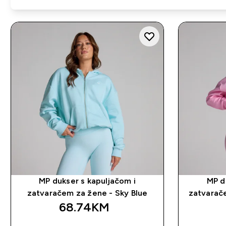
MP dukser s kapuljačom i
MP d
zatvaračem za žene - Sky Blue
zatvarač
68.74KM‎