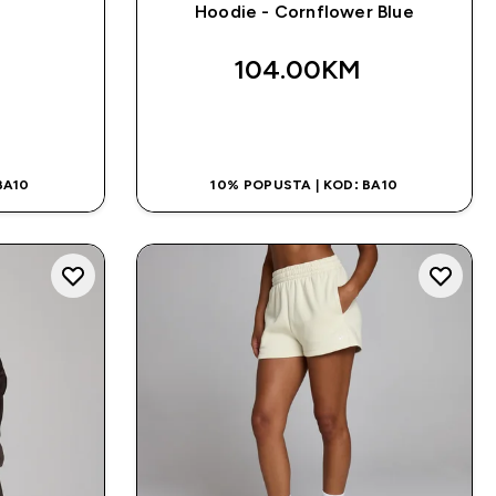
Hoodie - Cornflower Blue
104.00KM‎
NA
BRZA KUPOVINA
BA10
10% POPUSTA | KOD: BA10