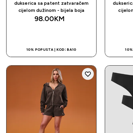
dukserica sa patent zatvaračem
dukseric
cijelom dužinom - bijela boja
cijelo
98.00KM‎
BRZA KUPOVINA
10% POPUSTA | KOD: BA10
10%