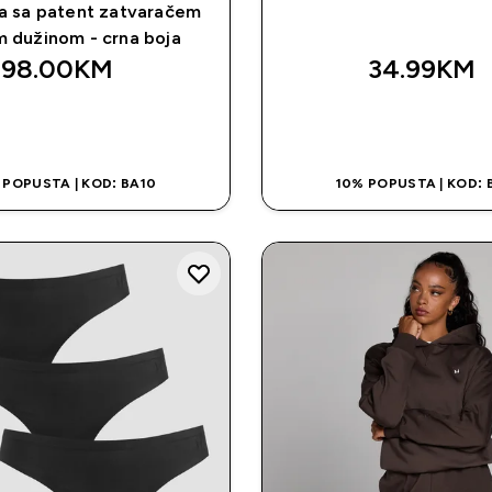
a sa patent zatvaračem
m dužinom - crna boja
98.00KM‎
34.99KM‎
BRZA KUPOVINA
BRZA KUPOVI
 POPUSTA | KOD: BA10
10% POPUSTA | KOD: 