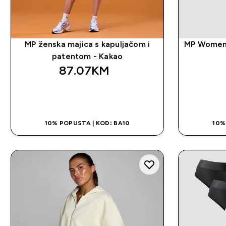
MP ženska majica s kapuljačom i
MP Women'
patentom - Kakao
87.07KM‎
BRZA KUPOVINA
10% POPUSTA | KOD: BA10
10%