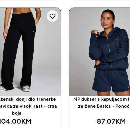
ženski donji dio trenerke
MP dukser s kapuljačom 
avica za visoki rast - crna
za žene Basics - Ponoć
boja
104.00KM‎
87.07KM‎