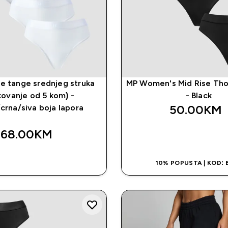
e tange srednjeg struka
MP Women's Mid Rise Tho
kovanje od 5 kom) -
- Black
50.00KM‎
/crna/siva boja lapora
68.00KM‎
BRZA KUPOVI
BRZA KUPOVINA
10% POPUSTA | KOD: 