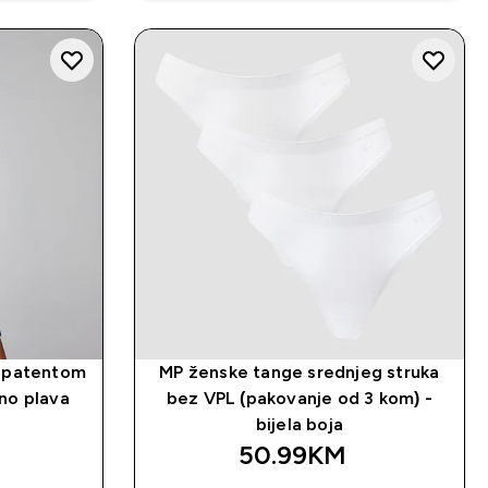
i patentom
MP ženske tange srednjeg struka
no plava
bez VPL (pakovanje od 3 kom) -
bijela boja
50.99KM‎