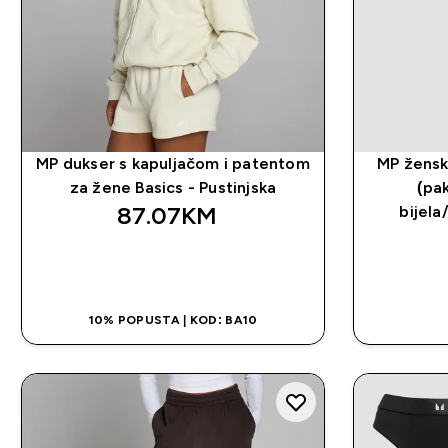
MP dukser s kapuljačom i patentom
MP žensk
za žene Basics - Pustinjska
(pa
87.07KM‎
bijela
BRZA KUPOVINA
10% POPUSTA | KOD: BA10