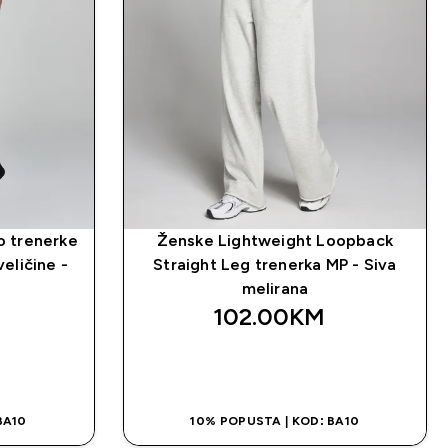
io trenerke
Ženske Lightweight Loopback
eličine -
Straight Leg trenerka MP - Siva
melirana
102.00KM‎
NA
BRZA KUPOVINA
BA10
10% POPUSTA | KOD: BA10