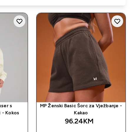
kser s
MP Ženski Basic Šorc za Vježbanje -
 - Kokos
Kakao
96.24KM‎