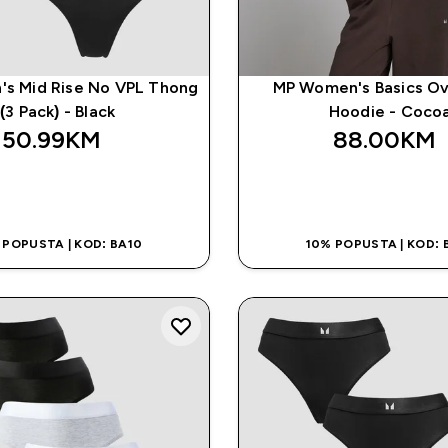
s Mid Rise No VPL Thong
MP Women's Basics Ov
(3 Pack) - Black
Hoodie - Coco
50.99KM‎
88.00KM‎
BRZA KUPOVINA
BRZA KUPOVI
 POPUSTA | KOD: BA10
10% POPUSTA | KOD: 