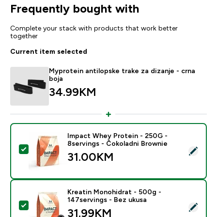
Frequently bought with
Complete your stack with products that work better
together
Current item selected
Myprotein antilopske trake za dizanje - crna
boja
34.99KM‎
Impact Whey Protein - 250G -
8servings - Čokoladni Brownie
Select this product - Impact Whey Protein - 250G - 8
31.00KM‎
Kreatin Monohidrat - 500g -
147servings - Bez ukusa
Select this product - Kreatin Monohidrat - 500g - 147
31.99KM‎