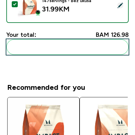
147servings - Bez ukusa
Select this product - Kreatin Monohidrat - 500g - 147
31.99KM‎
Your total:
BAM 126.98‎
Add these to your routine
Recommended for you