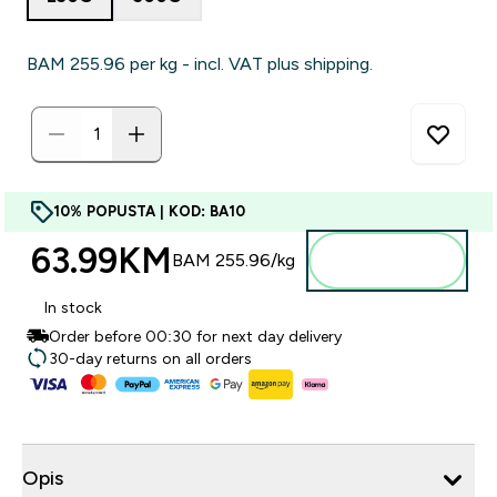
BAM 255.96‎ per kg - incl. VAT plus shipping.
10% POPUSTA | KOD: BA10
63.99KM‎
Dodajte u
BAM 255.96‎/kg
torbu
In stock
Order before 00:30 for next day delivery
30-day returns on all orders
Opis