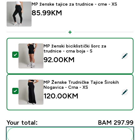
MP ženske tajice za trudnice - crne - XS
85.99KM‎
MP ženski biciklistički šorc za
trudnice - crna boja - S
Select this product - MP ženski biciklistički šorc za tru
92.00KM‎
MP Ženske Trudničke Tajice Širokih
Nogavica - Crna - XS
Select this product - MP Ženske Trudničke Tajice Širo
120.00KM‎
Your total:
BAM 297.99‎
Add these to your routine