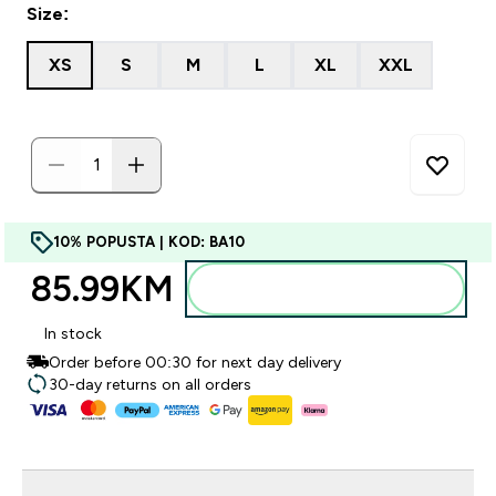
Size:
XS
S
M
L
XL
XXL
10% POPUSTA | KOD: BA10
85.99KM‎
Dodajte u torbu
In stock
Order before 00:30 for next day delivery
30-day returns on all orders