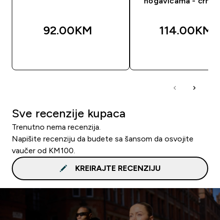
nogavicama - crna 
92.00KM‎
114.00KM‎
BRZA KUPOVINA
BRZA KUPOVIN
Sve recenzije kupaca
Trenutno nema recenzija.
Napišite recenziju da budete sa šansom da osvojite
vaučer od KM100.
KREIRAJTE RECENZIJU