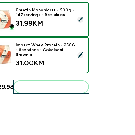
Kreatin Monohidrat - 500g -
147servings - Bez ukusa
ect this product - Kreatin Monohidrat - 500g - 147servings - B
31.99KM‎
Impact Whey Protein - 250G
- 8servings - Čokoladni
ect this product - Impact Whey Protein - 250G - 8servings - Č
Brownie
31.00KM‎
9.98‎
Add these to your routine