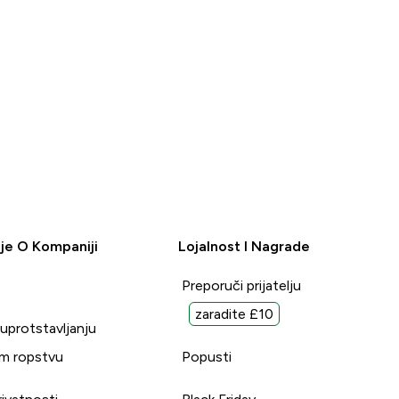
je O Kompaniji
Lojalnost I Nagrade
Preporuči prijatelju
zaradite £10
suprotstavljanju
m ropstvu
Popusti