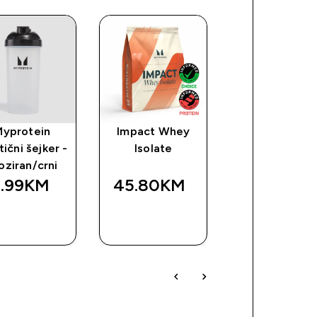
Myprotein
Impact Whey
Čisti vegans
tični šejker -
Isolate
proteini
oziran/crni
1.99KM‎
45.80KM‎
59.99KM‎
BRZA
BRZA
BRZA
KUPOVINA
KUPOVINA
KUPOVIN