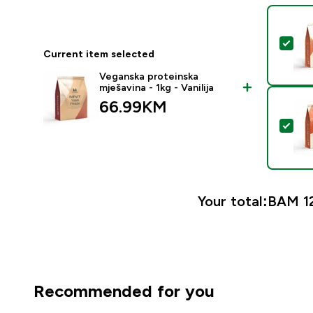
Sel
Current item selected
Veganska proteinska
mješavina - 1kg - Vanilija
66.99KM‎
Sel
Your total:
BAM 12
Recommended for you