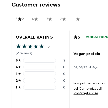
Customer reviews
5
2
4
3
2
1
OVERALL RATING
5
Verified Purc
5
5 out of 5 stars
(2 reviews)
Vegan protein
5
★
2
5 stars rating 2 reviews
4
★
0
02/06/22 od Maja
4 stars rating 0 reviews
3
★
0
3 stars rating 0 reviews
2
★
0
2 stars rating 0 reviews
Prvi put naručila i odu
1
★
0
odličan proizvod!
1 stars rating 0 reviews
Pročitajte više