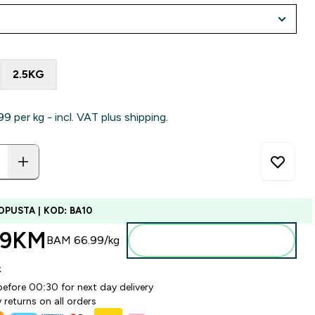
2.5KG
‎ per kg - incl. VAT plus shipping.
OPUSTA | KOD: BA10
99KM‎
BAM 66.99‎/kg
Dodajte u torbu
k
before 00:30 for next day delivery
 returns on all orders