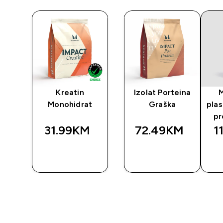
y
Kreatin
Izolat Porteina
Monohidrat
Graška
plas
pr
31.99KM‎
72.49KM‎
1
BRZA
BRZA
A
KUPOVINA
KUPOVINA