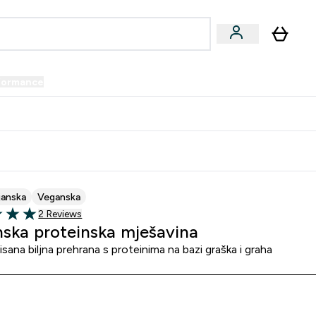
formance
submenu
Vegan submenu
Enter Performance submenu
⌄
prijatelju i zaradi 34 KM
janska
Veganska
2 customer reviews
2 Reviews
5 stars
ska proteinska mješavina
sana biljna prehrana s proteinima na bazi graška i graha