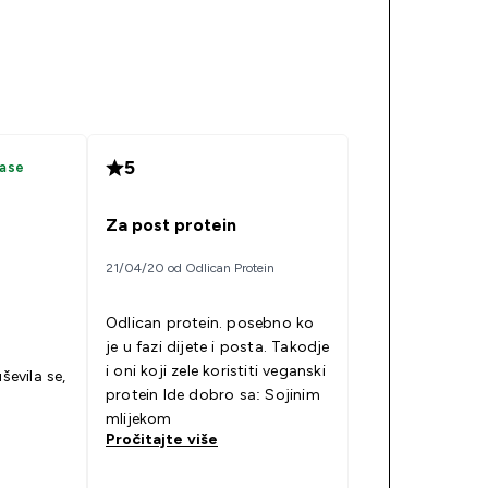
5
hase
Za post protein
21/04/20 od Odlican Protein
Odlican protein. posebno ko
je u fazi dijete i posta. Takodje
i oni koji zele koristiti veganski
ševila se,
protein Ide dobro sa: Sojinim
mlijekom
Pročitajte više