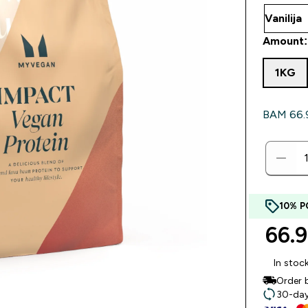
Amount:
1KG
BAM 66.99
10% P
66.
In stoc
Order 
30-day