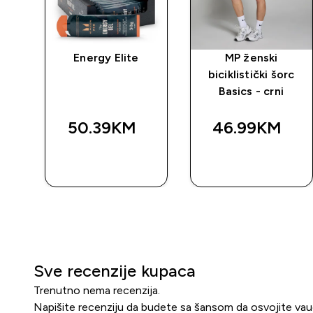
čni
Energy Elite
MP ženski
biciklistički šorc
Basics - crni
50.39KM‎
46.99KM‎
BRZA
BRZA
KUPOVINA
KUPOVINA
Sve recenzije kupaca
Trenutno nema recenzija.
Napišite recenziju da budete sa šansom da osvojite va