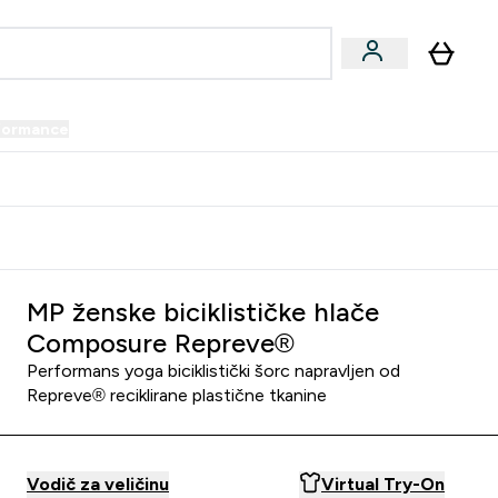
formance
submenu
Vegan submenu
Enter Performance submenu
⌄
prijatelju i zaradi 34 KM
MP ženske biciklističke hlače
Composure Repreve®
Performans yoga biciklistički šorc napravljen od
Repreve® reciklirane plastične tkanine
Vodič za veličinu
Virtual Try-On