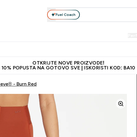
Fuel Coach
Prehrana
Odjeća
Vitamini
Snackovi
Vegan
Per
Enter Proteini submenu
Enter Prehrana submenu
Enter Odjeća submenu
Enter Vitamini submenu
Enter Snackovi 
Enter 
⌄
⌄
⌄
⌄
⌄
⌄
je adrese
Najkvalitetniji proizvodi
Najbolje cijene
Preporuči 
OTKRIJTE NOVE PROIZVODE!
10% POPUSTA NA GOTOVO SVE | ISKORISTI KOD: BA10
reve® - Burn Red