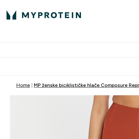
Proteini
Dostavljamo do tvo
Home
MP ženske biciklističke hlače Composure Rep