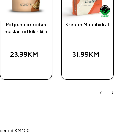
Potpuno prirodan
Kreatin Monohidrat
M
maslac od kikirikija
bi
d
23.99KM‎
31.99KM‎
BRZA
BRZA
KUPOVINA
KUPOVINA
učer od KM100.