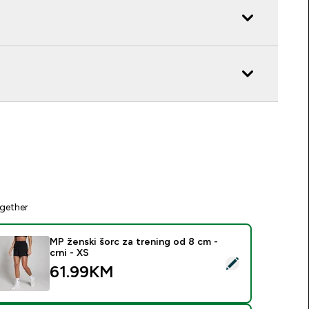
gether
MP ženski šorc za trening od 8 cm -
crni - XS
elect this product - MP ženski šorc za trening od 8 cm - crni -
61.99KM‎