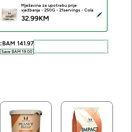
Mješavina za upotrebu prije
vježbanja - 250G - 21servings - Cola
elect this product - Mješavina za upotrebu prije vježbanja - 2
32.99KM‎
:
BAM 141.97‎
Add these to your routine
Save BAM 19.00‎