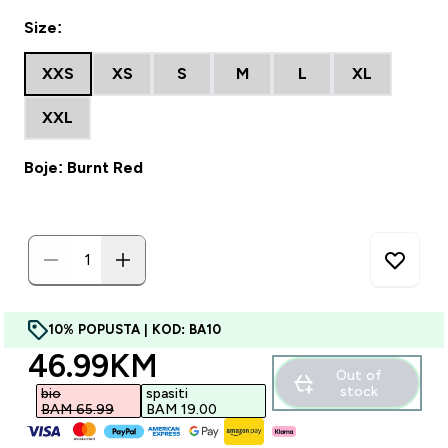
Size:
XXS
XS
S
M
L
XL
XXL
Boje: Burnt Red
10% POPUSTA | KOD: BA10
discounted price
46.99KM‎
Out of
stock
bio
spasiti
BAM 65.99‎
BAM 19.00‎