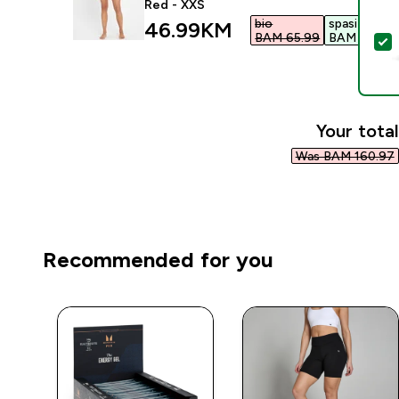
Red - XXS
bio
spasiti
discounted price
46.99KM‎
BAM 65.99‎
BAM 19.00‎
S
Your total
Was BAM 160.97‎
Recommended for you