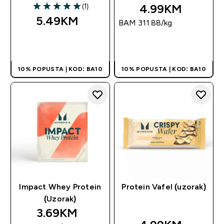
4.99KM‎
(1)
5 out of 5 stars
5.49KM‎
BAM 311.88‎/kg
BRZA KUPOVINA
BRZA KUPOVINA
10% POPUSTA | KOD: BA10
10% POPUSTA | KOD: BA10
Impact Whey Protein
Protein Vafel (uzorak)
(Uzorak)
3.69KM‎