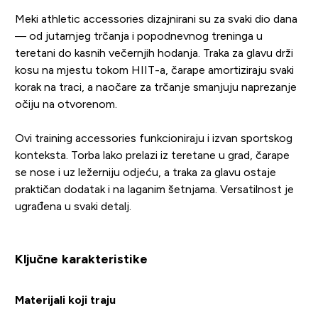
Meki athletic accessories dizajnirani su za svaki dio dana
— od jutarnjeg trčanja i popodnevnog treninga u
teretani do kasnih večernjih hodanja. Traka za glavu drži
kosu na mjestu tokom HIIT-a, čarape amortiziraju svaki
korak na traci, a naočare za trčanje smanjuju naprezanje
očiju na otvorenom.
Ovi training accessories funkcioniraju i izvan sportskog
konteksta. Torba lako prelazi iz teretane u grad, čarape
se nose i uz ležerniju odjeću, a traka za glavu ostaje
praktičan dodatak i na laganim šetnjama. Versatilnost je
ugrađena u svaki detalj.
Ključne karakteristike
Materijali koji traju