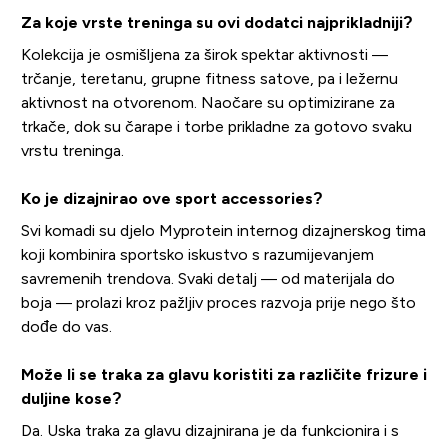
Za koje vrste treninga su ovi dodatci najprikladniji?
Kolekcija je osmišljena za širok spektar aktivnosti —
trčanje, teretanu, grupne fitness satove, pa i ležernu
aktivnost na otvorenom. Naočare su optimizirane za
trkače, dok su čarape i torbe prikladne za gotovo svaku
vrstu treninga.
Ko je dizajnirao ove sport accessories?
Svi komadi su djelo Myprotein internog dizajnerskog tima
koji kombinira sportsko iskustvo s razumijevanjem
savremenih trendova. Svaki detalj — od materijala do
boja — prolazi kroz pažljiv proces razvoja prije nego što
dođe do vas.
Može li se traka za glavu koristiti za različite frizure i
duljine kose?
Da. Uska traka za glavu dizajnirana je da funkcionira i s