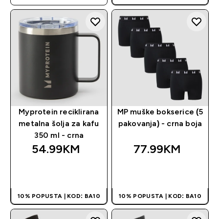
Myprotein reciklirana
MP muške bokserice (5
metalna šolja za kafu
pakovanja) - crna boja
350 ml - crna
54.99KM‎
77.99KM‎
BRZA KUPOVINA
BRZA KUPOVINA
10% POPUSTA | KOD: BA10
10% POPUSTA | KOD: BA10