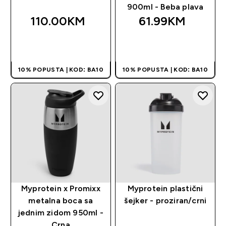
900ml - Beba plava
110.00KM‎
61.99KM‎
BRZA KUPOVINA
BRZA KUPOVINA
10% POPUSTA | KOD: BA10
10% POPUSTA | KOD: BA10
Myprotein x Promixx
Myprotein plastični
metalna boca sa
šejker - proziran/crni
jednim zidom 950ml -
Crna