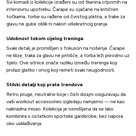
Svi komadi iz kolekcije izrađeni su od tkanina otpornih na
intenzivnu upotrebu. Čarape su ojačane na kritičnim
točkama, torbe su rađene od čvrstog platna, a trake za
glavu ne gube oblik ni nakon višekratnog pranja.
Udobnost tokom cijelog treninga
Svaki detalj je promišljen s fokuson na nošenje. Čarape
ne klize, traka za glavu ne pritišće, a torba leži prirodno uz
tijelo. Ove sitnice znače razliku između treninga koji
prolazi glatko i onog koji remeti svaki neugodnosti.
Stilski detalji koji prate trendove
Retro pruge, neutralne boje i čisti dizajni osiguravaju da
vaši workout accessories izgledaju namjerno — ne kao
naknadna misao. Kolekcija je osmišljena da se lako
kombinira s ostatkom sportske garderobe, bez napora
oko usklađivanja.