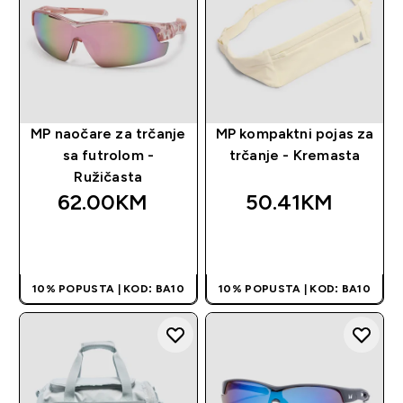
MP naočare za trčanje
MP kompaktni pojas za
sa futrolom -
trčanje - Kremasta
Ružičasta
62.00KM‎
50.41KM‎
BRZA KUPOVINA
BRZA KUPOVINA
10% POPUSTA | KOD: BA10
10% POPUSTA | KOD: BA10