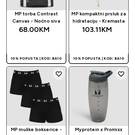
MP torba Contrast
MP kompaktni prsluk za
Canvas - Noćno siva
hidrataciju - Kremasta
68.00KM‎
103.11KM‎
BRZA KUPOVINA
BRZA KUPOVINA
10% POPUSTA | KOD: BA10
10% POPUSTA | KOD: BA10
MP muške bokserice -
Myprotein x Promixx