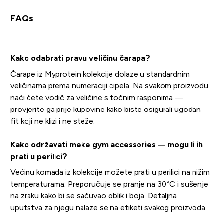
FAQs
Kako odabrati pravu veličinu čarapa?
Čarape iz Myprotein kolekcije dolaze u standardnim
veličinama prema numeraciji cipela. Na svakom proizvodu
naći ćete vodič za veličine s točnim rasponima —
provjerite ga prije kupovine kako biste osigurali ugodan
fit koji ne klizi i ne steže.
Kako održavati meke gym accessories — mogu li ih
prati u perilici?
Većinu komada iz kolekcije možete prati u perilici na nižim
temperaturama. Preporučuje se pranje na 30°C i sušenje
na zraku kako bi se sačuvao oblik i boja. Detaljna
uputstva za njegu nalaze se na etiketi svakog proizvoda.