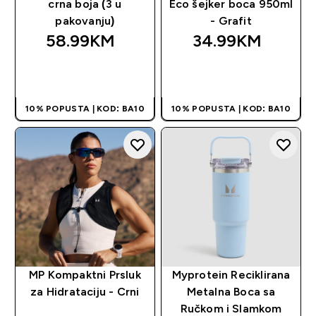
crna boja (3 u
Eco šejker boca 950ml
pakovanju)
- Grafit
58.99KM‎
34.99KM‎
BRZA KUPOVINA
BRZA KUPOVINA
10% POPUSTA | KOD: BA10
10% POPUSTA | KOD: BA10
MP Kompaktni Prsluk
Myprotein Reciklirana
za Hidrataciju - Crni
Metalna Boca sa
Ručkom i Slamkom