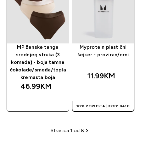
MP ženske tange
Myprotein plastični
srednjeg struka (3
šejker - proziran/crni
komada) - boja tamne
čokolade/smeđa/topla
11.99KM‎
kremasta boja
46.99KM‎
BRZA KUPOVINA
BRZA KUPOVINA
10% POPUSTA | KOD: BA10
Stranica 1 od 8
Paginacija