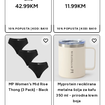
42.99KM‎
11.99KM‎
BRZA KUPOVINA
BRZA KUPOVINA
10% POPUSTA | KOD: BA10
10% POPUSTA | KOD: BA10
MP Women's Mid Rise
Myprotein reciklirana
Thong (3 Pack) - Black
metalna šolja za kafu
350 ml - prirodna krem
boja