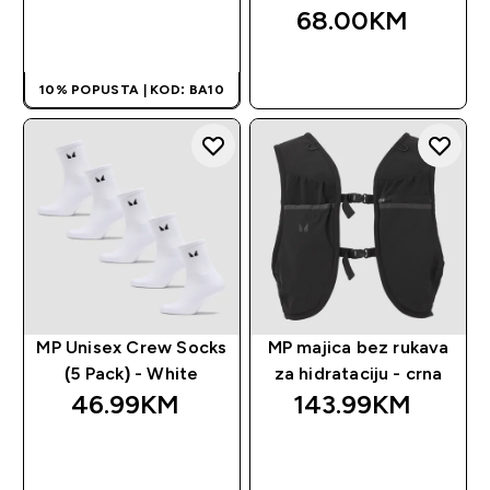
68.00KM‎
BRZA KUPOVINA
BRZA KUPOVINA
10% POPUSTA | KOD: BA10
MP Unisex Crew Socks
MP majica bez rukava
(5 Pack) - White
za hidrataciju - crna
46.99KM‎
143.99KM‎
BRZA KUPOVINA
BRZA KUPOVINA