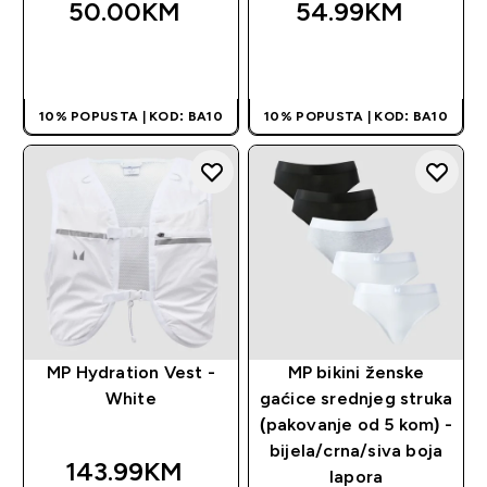
50.00KM‎
54.99KM‎
BRZA KUPOVINA
BRZA KUPOVINA
10% POPUSTA | KOD: BA10
10% POPUSTA | KOD: BA10
MP Hydration Vest -
MP bikini ženske
White
gaćice srednjeg struka
(pakovanje od 5 kom) -
bijela/crna/siva boja
143.99KM‎
lapora