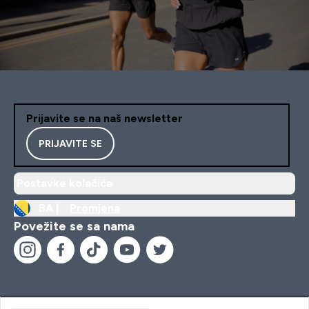
Prijavite se na naš newsletter
PRIJAVITE SE
Postavke kolačića
BA |
Promjena
Povežite se sa nama