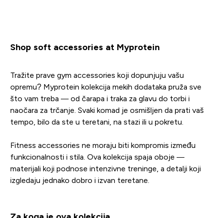
Shop soft accessories at Myprotein
Tražite prave gym accessories koji dopunjuju vašu
opremu? Myprotein kolekcija mekih dodataka pruža sve
što vam treba — od čarapa i traka za glavu do torbi i
naočara za trčanje. Svaki komad je osmišljen da prati vaš
tempo, bilo da ste u teretani, na stazi ili u pokretu.
Fitness accessories ne moraju biti kompromis između
funkcionalnosti i stila. Ova kolekcija spaja oboje —
materijali koji podnose intenzivne treninge, a detalji koji
izgledaju jednako dobro i izvan teretane.
Za koga je ova kolekcija