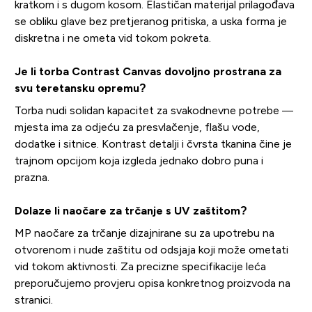
kratkom i s dugom kosom. Elastičan materijal prilagođava
se obliku glave bez pretjeranog pritiska, a uska forma je
diskretna i ne ometa vid tokom pokreta.
Je li torba Contrast Canvas dovoljno prostrana za
svu teretansku opremu?
Torba nudi solidan kapacitet za svakodnevne potrebe —
mjesta ima za odjeću za presvlačenje, flašu vode,
dodatke i sitnice. Kontrast detalji i čvrsta tkanina čine je
trajnom opcijom koja izgleda jednako dobro puna i
prazna.
Dolaze li naočare za trčanje s UV zaštitom?
MP naočare za trčanje dizajnirane su za upotrebu na
otvorenom i nude zaštitu od odsjaja koji može ometati
vid tokom aktivnosti. Za precizne specifikacije leća
preporučujemo provjeru opisa konkretnog proizvoda na
stranici.