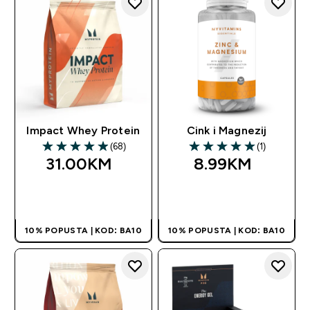
Impact Whey Protein
Cink i Magnezij
(68)
(1)
4.91 out of 5 stars
5 out of 5 stars
31.00KM‎
8.99KM‎
BRZA KUPOVINA
BRZA KUPOVINA
10% POPUSTA | KOD: BA10
10% POPUSTA | KOD: BA10