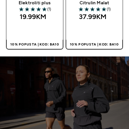
Elektroliti plus
Citrulin Malat
(1)
(1)
5 out of 5 stars
5 out of 5 stars
19.99KM‎
37.99KM‎
BRZA KUPOVINA
BRZA KUPOVINA
10% POPUSTA | KOD: BA10
10% POPUSTA | KOD: BA10