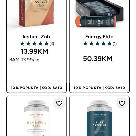
Instant Zob
Energy Elite
(3)
(1)
5 out of 5 stars
5 out of 5 stars
13.99KM‎
50.39KM‎
BAM 13.99‎/kg
BRZA KUPOVINA
BRZA KUPOVINA
10% POPUSTA | KOD: BA10
10% POPUSTA | KOD: BA10