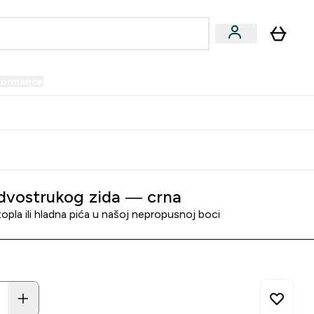
formance
submenu
Vegan submenu
Enter Performance submenu
⌄
prijatelju i zaradi 34 KM
dvostrukog zida — crna
opla ili hladna pića u našoj nepropusnoj boci