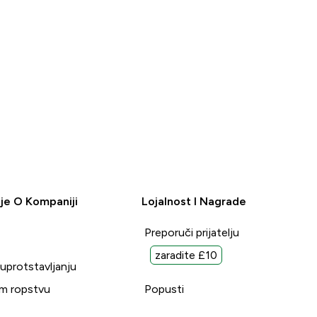
je O Kompaniji
Lojalnost I Nagrade
Preporuči prijatelju
zaradite £10
suprotstavljanju
m ropstvu
Popusti