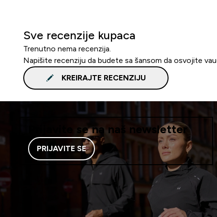
Sve recenzije kupaca
Trenutno nema recenzija.
Napišite recenziju da budete sa šansom da osvojite va
KREIRAJTE RECENZIJU
Prijavite se na naš newsletter
PRIJAVITE SE