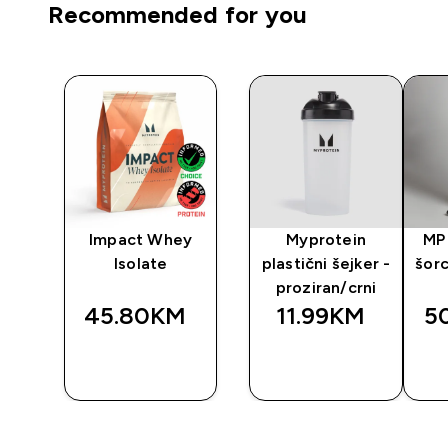
Recommended for you
Impact Whey
Myprotein
MP 
Isolate
plastični šejker -
šorc
proziran/crni
45.80KM‎
11.99KM‎
5
BRZA
BRZA
A
KUPOVINA
KUPOVINA