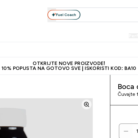
Fuel Coach
Prehrana
Odjeća
Vitamini
Snackovi
Vegan
Per
Enter Proteini submenu
Enter Prehrana submenu
Enter Odjeća submenu
Enter Vitamini submenu
Enter Snackovi 
Enter 
⌄
⌄
⌄
⌄
⌄
⌄
je adrese
Najkvalitetniji proizvodi
Najbolje cijene
Preporuči 
OTKRIJTE NOVE PROIZVODE!
10% POPUSTA NA GOTOVO SVE | ISKORISTI KOD: BA10
Boca 
Čuvajte t