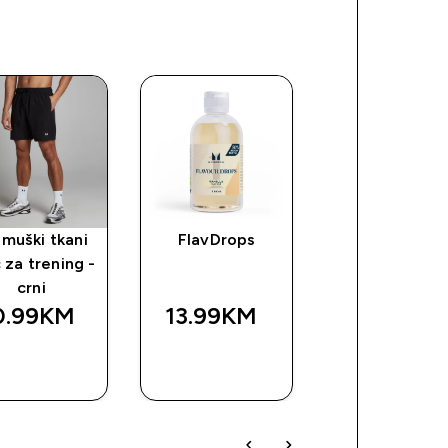
muški tkani
FlavDrops
Potpuno priro
 za trening -
maslac od
crni
kikirikija
0.99KM‎
13.99KM‎
23.99KM‎
BRZA
BRZA
BRZA
KUPOVINA
KUPOVINA
KUPOVIN