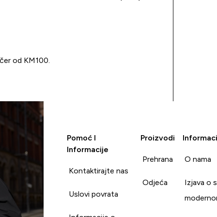
učer od KM100.
Pomoć I
Proizvodi
Informaci
Informacije
Prehrana
O nama
Kontaktirajte nas
Odjeća
Izjava o 
Uslovi povrata
moderno