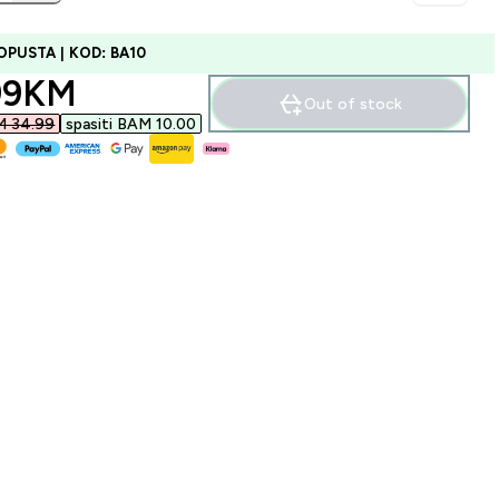
OPUSTA | KOD: BA10
ounted price
99KM‎
Out of stock
M 34.99‎
spasiti BAM 10.00‎