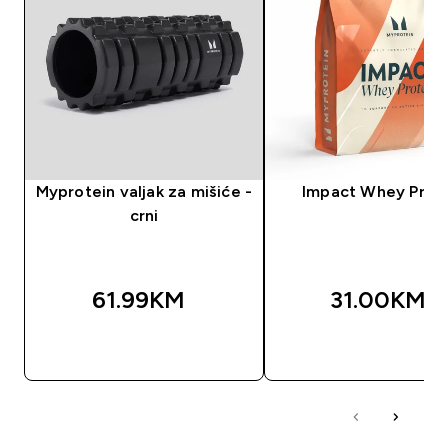
Myprotein valjak za mišiće -
Impact Whey Prot
crni
61.99KM‎
31.00KM‎
BRZA KUPOVINA
BRZA KUPOVIN