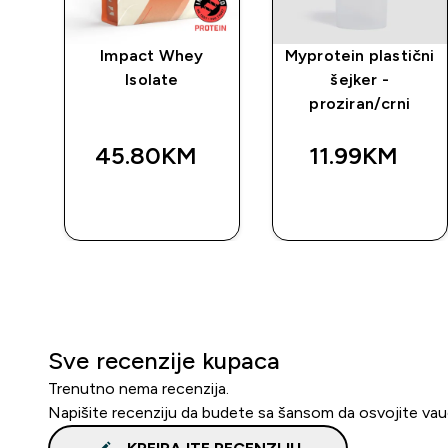
rat
Impact Whey
Myprotein plastični
Isolate
šejker -
proziran/crni
45.80KM‎
11.99KM‎
BRZA
BRZA
KUPOVINA
KUPOVINA
Sve recenzije kupaca
Trenutno nema recenzija.
Napišite recenziju da budete sa šansom da osvojite va