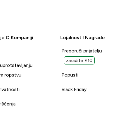
je O Kompaniji
Lojalnost I Nagrade
Preporuči prijatelju
zaradite £10
suprotstavljanju
m ropstvu
Popusti
rivatnosti
Black Friday
rišćenja