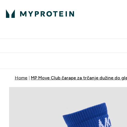
Proteini
Dostavljamo do tvo
Home
MP Move Club čarape za trčanje dužine do gle