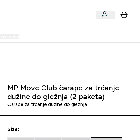
formance
submenu
Vegan submenu
Enter Performance submenu
⌄
prijatelju i zaradi 34 KM
MP Move Club čarape za trčanje
dužine do gležnja (2 paketa)
Čarape za trčanje dužine do gležnja
Size: