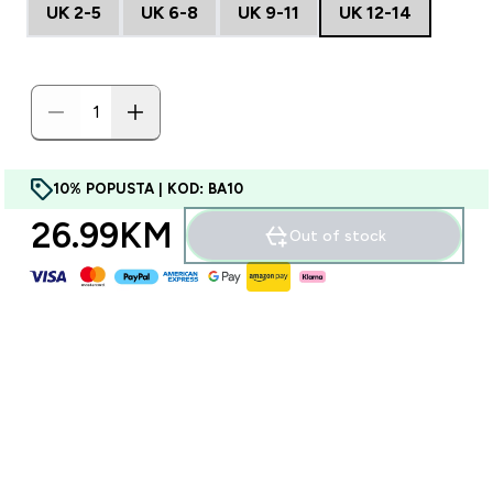
UK 2-5
UK 6-8
UK 9-11
UK 12-14
10% POPUSTA | KOD: BA10
26.99KM‎
Out of stock