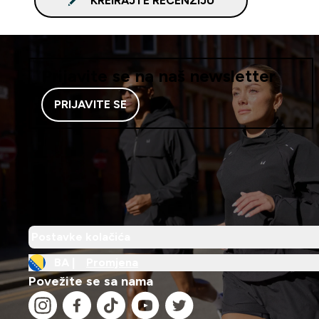
KREIRAJTE RECENZIJU
Prijavite se na naš newsletter
PRIJAVITE SE
Postavke kolačića
BA |
Promjena
Povežite se sa nama