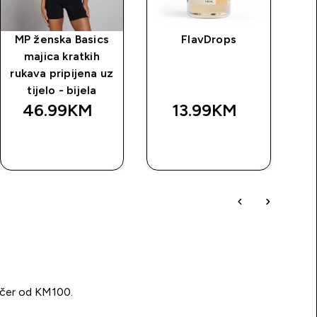
MP ženska Basics
FlavDrops
Že
majica kratkih
rukava pripijena uz
tijelo - bijela
46.99KM‎
13.99KM‎
BRZA
BRZA
KUPOVINA
KUPOVINA
učer od KM100.