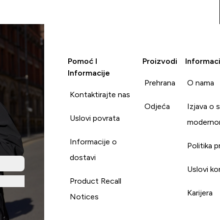
Pomoć I
Proizvodi
Informaci
Informacije
Prehrana
O nama
Kontaktirajte nas
Odjeća
Izjava o 
Uslovi povrata
moderno
Informacije o
Politika p
dostavi
Uslovi ko
Product Recall
Karijera
Notices