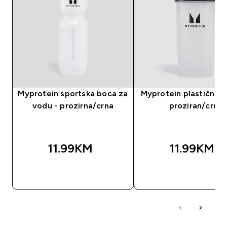
Myprotein sportska boca za
Myprotein plastični še
vodu - prozirna/crna
proziran/crni
11.99KM‎
11.99KM‎
BRZA KUPOVINA
BRZA KUPOVIN