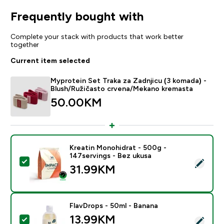
Frequently bought with
Complete your stack with products that work better
together
Current item selected
Myprotein Set Traka za Zadnjicu (3 komada) -
Blush/Ružičasto crvena/Mekano kremasta
50.00KM‎
Kreatin Monohidrat - 500g -
147servings - Bez ukusa
Select this product - Kreatin Monohidrat - 500g - 147
31.99KM‎
FlavDrops - 50ml - Banana
13.99KM‎
Select this product - FlavDrops - 50ml - Banana