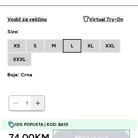
Vodič za veličinu
Virtual Try-On
Size:
XS
S
M
L
XL
XXL
XXXL
Boje: Crna
10% POPUSTA | KOD: BA10
74.00KM‎
Out of stock