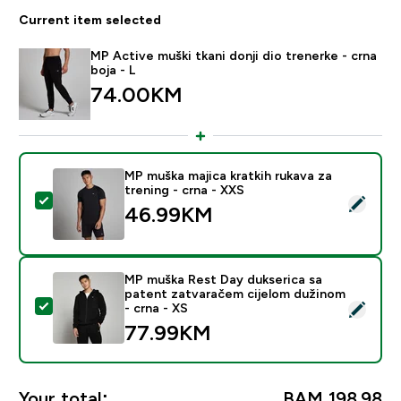
Current item selected
MP Active muški tkani donji dio trenerke - crna
boja - L
74.00KM‎
MP muška majica kratkih rukava za
trening - crna - XXS
Select this product - MP muška majica kratkih rukava z
46.99KM‎
MP muška Rest Day dukserica sa
patent zatvaračem cijelom dužinom
Select this product - MP muška Rest Day dukserica sa
- crna - XS
77.99KM‎
Your total:
BAM 198.98‎