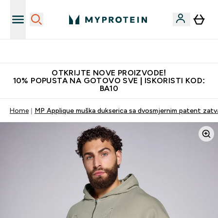
Najkvalitetniji proizvodi
OTKRIJTE NOVE PROIZVODE!
10% POPUSTA NA GOTOVO SVE | ISKORISTI KOD:
BA10
Home
MP Applique muška dukserica sa dvosmjernim patent zatva