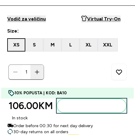
Vodič za veličinu
Virtual Try-On
Size:
XS
S
M
L
XL
XXL
10% POPUSTA | KOD: BA10
106.00KM‎
Dodajte u torbu
In stock
Order before 00:30 for next day delivery
30-day returns on all orders