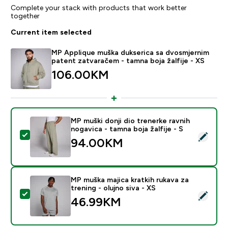
Complete your stack with products that work better
together
Current item selected
MP Applique muška dukserica sa dvosmjernim
patent zatvaračem - tamna boja žalfije - XS
106.00KM‎
MP muški donji dio trenerke ravnih
nogavica - tamna boja žalfije - S
Select this product - MP muški donji dio trenerke ravni
94.00KM‎
MP muška majica kratkih rukava za
trening - olujno siva - XS
Select this product - MP muška majica kratkih rukava za
46.99KM‎