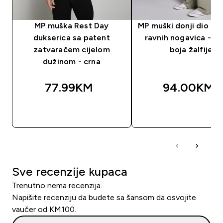
MP muška Rest Day
MP muški donji dio tr
dukserica sa patent
ravnih nogavica - t
zatvaračem cijelom
boja žalfije
dužinom - crna
77.99KM‎
94.00KM‎
BRZA KUPOVINA
BRZA KUPOVIN
Sve recenzije kupaca
Trenutno nema recenzija.
Napišite recenziju da budete sa šansom da osvojite
vaučer od KM100.