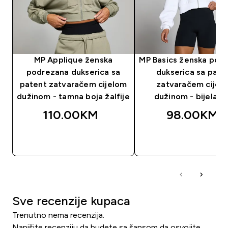
MP Applique ženska
MP Basics ženska pod
podrezana dukserica sa
dukserica sa pate
patent zatvaračem cijelom
zatvaračem cijel
dužinom - tamna boja žalfije
dužinom - bijela b
110.00KM‎
98.00KM‎
BRZA KUPOVINA
BRZA KUPOVIN
Sve recenzije kupaca
Trenutno nema recenzija.
Napišite recenziju da budete sa šansom da osvojite