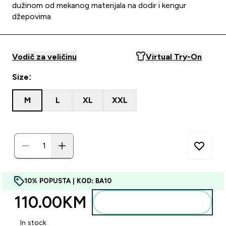
dužinom od mekanog materijala na dodir i kengur
džepovima
Vodič za veličinu
Virtual Try-On
Size:
M
L
XL
XXL
10% POPUSTA | KOD: BA10
110.00KM‎
Dodajte u torbu
In stock