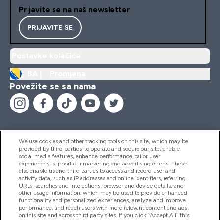
Prijavite se na naš newsletter
PRIJAVITE SE
Postavke kolačića
BA |
Promjena
Povežite se sa nama
We use cookies and other tracking tools on this site, which may be
provided by third parties, to operate and secure our site, enable
Pomoć I Informacije
social media features, enhance performance, tailor user
experiences, support our marketing and advertising efforts. These
also enable us and third parties to access and record user and
activity data, such as IP addresses and online identifiers, referring
Proizvodi
URLs, searches and interactions, browser and device details, and
other usage information, which may be used to provide enhanced
functionality and personalized experiences, analyze and improve
performance, and reach users with more relevant content and ads
on this site and across third party sites. If you click “Accept All” this
Informacije O Kompaniji