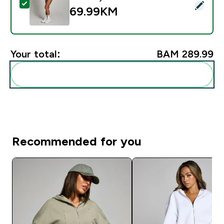
Select this product - MP ženski Tempo 2 u 1 lepršavi šo
69.99KM‎
Your total:
BAM 289.99‎
Add these to your routine
Recommended for you