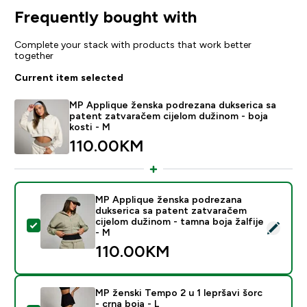
Frequently bought with
Complete your stack with products that work better
together
Current item selected
MP Applique ženska podrezana dukserica sa
patent zatvaračem cijelom dužinom - boja
kosti - M
110.00KM‎
MP Applique ženska podrezana
dukserica sa patent zatvaračem
cijelom dužinom - tamna boja žalfije
Select this product - MP Applique ženska podrezana du
- M
110.00KM‎
MP ženski Tempo 2 u 1 lepršavi šorc
- crna boja - L