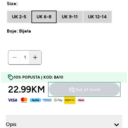
Size:
UK 2-5
UK 6-8
UK 9-11
UK 12-14
Boje: Bijela
10% POPUSTA | KOD: BA10
22.99KM‎
Out of stock
Opis