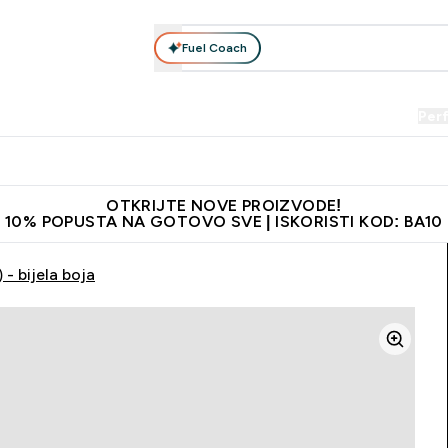
Fuel Coach
Prehrana
Odjeća
Vitamini
Snackovi
Vegan
Per
Enter Proteini submenu
Enter Prehrana submenu
Enter Odjeća submenu
Enter Vitamini submenu
Enter Snackovi 
Enter 
⌄
⌄
⌄
⌄
⌄
⌄
je adrese
Najkvalitetniji proizvodi
Najbolje cijene
Preporuči 
OTKRIJTE NOVE PROIZVODE!
10% POPUSTA NA GOTOVO SVE | ISKORISTI KOD: BA10
- bijela boja