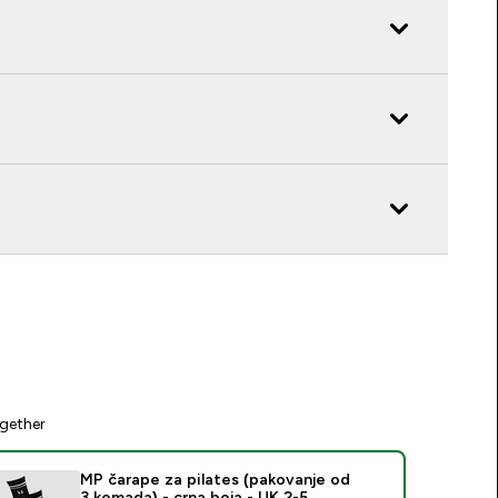
gether
MP čarape za pilates (pakovanje od
3 komada) - crna boja - UK 2-5