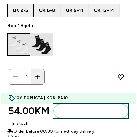
UK 2-5
UK 6-8
UK 9-11
UK 12-14
Boje: Bijela
10% POPUSTA | KOD: BA10
54.00KM‎
Dodajte u torbu
In stock
Order before 00:30 for next day delivery