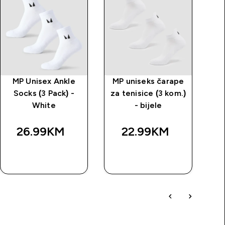
MP Unisex Ankle
MP uniseks čarape
M
Socks (3 Pack) -
za tenisice (3 kom.)
White
- bijele
26.99KM‎
22.99KM‎
BRZA
BRZA
KUPOVINA
KUPOVINA