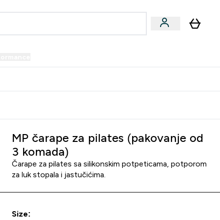
formance
submenu
Vegan submenu
Enter Performance submenu
⌄
prijatelju i zaradi 34 KM
MP čarape za pilates (pakovanje od
3 komada)
Čarape za pilates sa silikonskim potpeticama, potporom
za luk stopala i jastučićima.
Size: