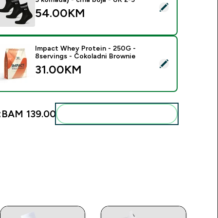
elect this product - MP čarape za pilates (pakovanje od 3 koma
54.00KM‎
Impact Whey Protein - 250G -
8servings - Čokoladni Brownie
elect this product - Impact Whey Protein - 250G - 8servings 
31.00KM‎
:
BAM 139.00‎
Add these to your routine