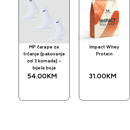
MP čarape za
Impact Whey
je
trčanje (pakovanje
Protein
rna
od 3 komada) –
bijela boja
54.00KM‎
31.00KM‎
BRZA
BRZA
KUPOVINA
KUPOVINA