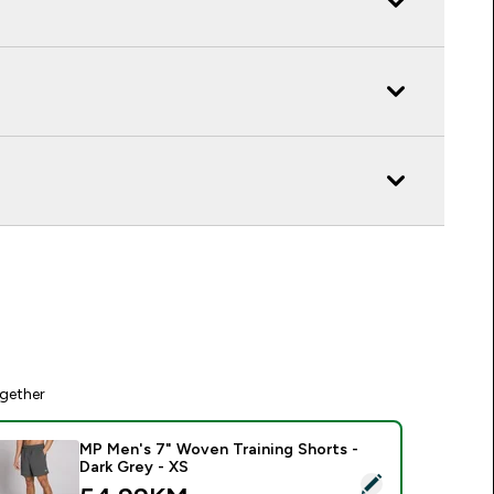
gether
MP Men's 7" Woven Training Shorts -
Dark Grey - XS
elect this product - MP Men's 7" Woven Training Shorts - Dark