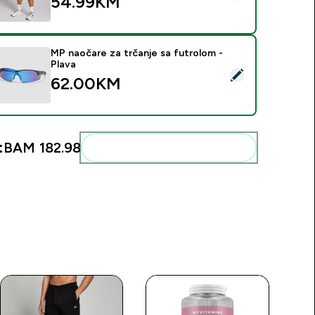
54.99KM‎
MP naočare za trčanje sa futrolom -
Plava
elect this product - MP naočare za trčanje sa futrolom - Plava
62.00KM‎
:
BAM 182.98‎
Add these to your routine