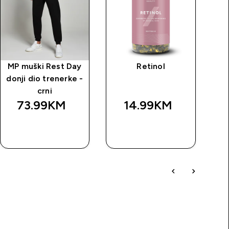
MP muški Rest Day
Retinol
MP
donji dio trenerke -
crni
73.99KM‎
14.99KM‎
BRZA
BRZA
KUPOVINA
KUPOVINA