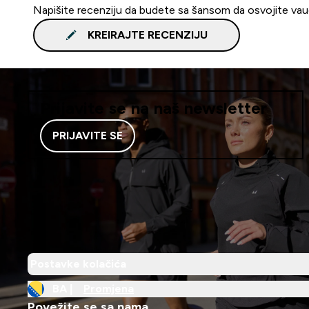
Napišite recenziju da budete sa šansom da osvojite va
KREIRAJTE RECENZIJU
Prijavite se na naš newsletter
PRIJAVITE SE
Postavke kolačića
BA |
Promjena
Povežite se sa nama