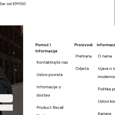
učer od KM100.
Pomoć I
Proizvodi
Informaci
Informacije
Prehrana
O nama
Kontaktirajte nas
Odjeća
Izjava o 
Uslovi povrata
moderno
Informacije o
Politika p
dostavi
Uslovi ko
Product Recall
Karijera