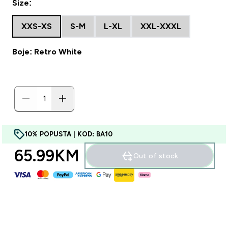
Size:
XXS-XS
S-M
L-XL
XXL-XXXL
Boje: Retro White
10% POPUSTA | KOD: BA10
65.99KM‎
Out of stock