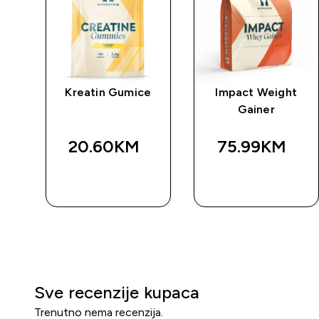
rat
Kreatin Gumice
Impact Weight
Gainer
20.60KM‎
75.99KM‎
BRZA
BRZA
KUPOVINA
KUPOVINA
Sve recenzije kupaca
Trenutno nema recenzija.