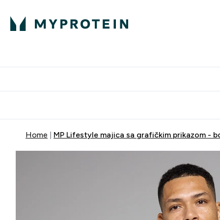
Proteini
Dostavljamo do tvo
Home
MP Lifestyle majica sa grafičkim prikazom - 