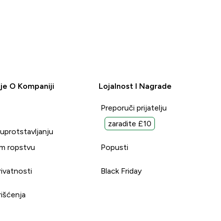
je O Kompaniji
Lojalnost I Nagrade
Preporuči prijatelju
zaradite £10
suprotstavljanju
m ropstvu
Popusti
rivatnosti
Black Friday
rišćenja