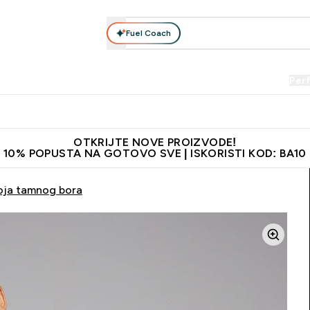
Fuel Coach
Prehrana
Odjeća
Vitamini
Snackovi
Vegan
Per
Enter Proteini submenu
Enter Prehrana submenu
Enter Odjeća submenu
Enter Vitamini submenu
Enter Snackovi 
Enter 
⌄
⌄
⌄
⌄
⌄
⌄
je adrese
Najkvalitetniji proizvodi
Najbolje cijene
Preporuči 
OTKRIJTE NOVE PROIZVODE!
10% POPUSTA NA GOTOVO SVE | ISKORISTI KOD: BA10
boja tamnog bora