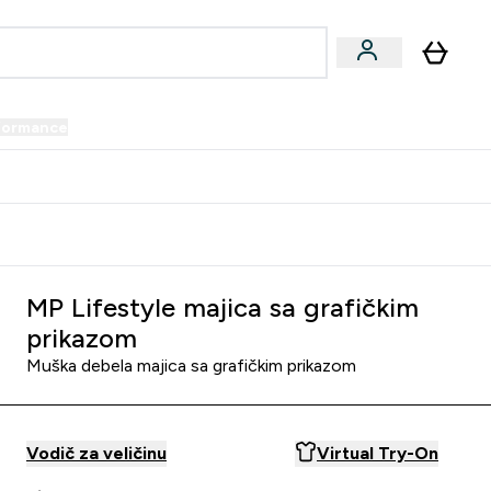
formance
submenu
Vegan submenu
Enter Performance submenu
⌄
prijatelju i zaradi 34 KM
MP Lifestyle majica sa grafičkim
prikazom
Muška debela majica sa grafičkim prikazom
Vodič za veličinu
Virtual Try-On