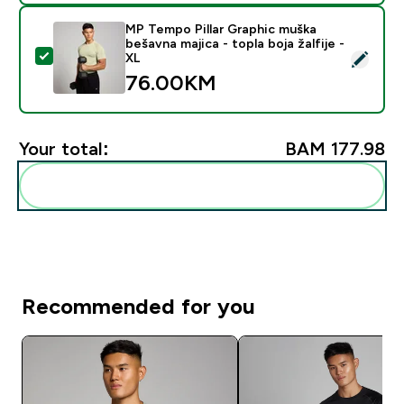
MP Tempo Pillar Graphic muška
bešavna majica - topla boja žalfije -
Select this product - MP Tempo Pillar Graphic muška be
XL
76.00KM‎
Your total:
BAM 177.98‎
Add these to your routine
Recommended for you