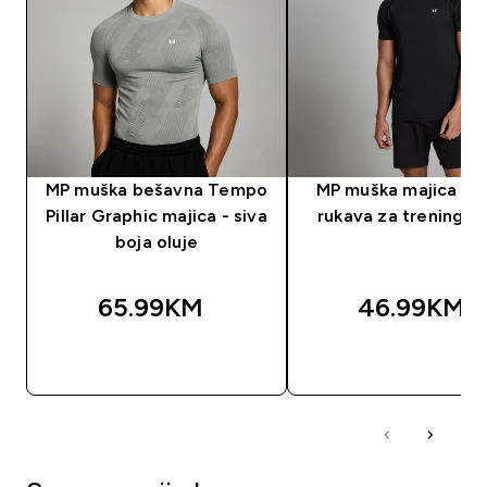
MP muška bešavna Tempo
MP muška majica kra
Pillar Graphic majica - siva
rukava za trening - 
boja oluje
65.99KM‎
46.99KM‎
BRZA KUPOVINA
BRZA KUPOVIN