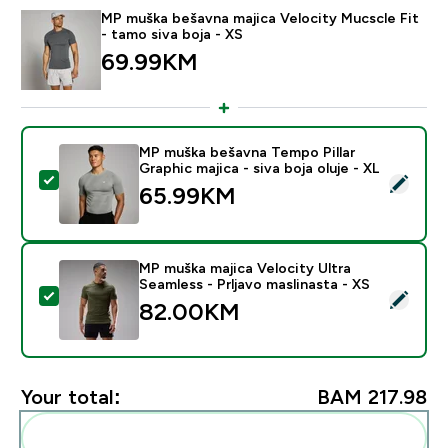
MP muška bešavna majica Velocity Mucscle Fit
- tamo siva boja - XS
69.99KM‎
MP muška bešavna Tempo Pillar
Graphic majica - siva boja oluje - XL
Select this product - MP muška bešavna Tempo Pillar Gr
65.99KM‎
MP muška majica Velocity Ultra
Seamless - Prljavo maslinasta - XS
Select this product - MP muška majica Velocity Ultra S
82.00KM‎
Your total:
BAM 217.98‎
Add these to your routine