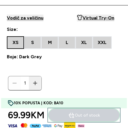
Vodič za veličinu
Virtual Try-On
Size:
XS
S
M
L
XL
XXL
Boje: Dark Grey
10% POPUSTA | KOD: BA10
69.99KM‎
Out of stock