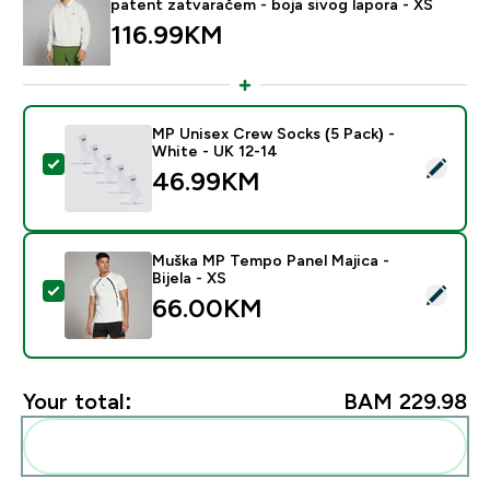
patent zatvaračem - boja sivog lapora - XS
116.99KM‎
MP Unisex Crew Socks (5 Pack) -
White - UK 12-14
Select this product - MP Unisex Crew Socks (5 Pack) 
46.99KM‎
Muška MP Tempo Panel Majica -
Bijela - XS
Select this product - Muška MP Tempo Panel Majica - B
66.00KM‎
Your total:
BAM 229.98‎
Add these to your routine