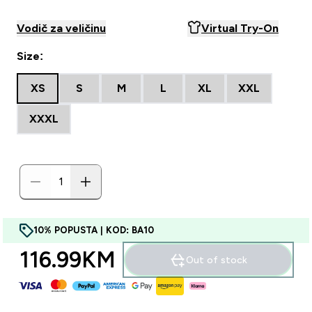
Vodič za veličinu
Virtual Try-On
Size:
XS
S
M
L
XL
XXL
XXXL
10% POPUSTA | KOD: BA10
116.99KM‎
Out of stock